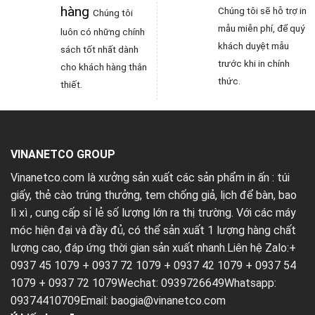
hàng
Chúng tôi sẽ hỗ trợ in
Chúng tôi
mẫu miễn phí, để quý
luôn có những chính
khách duyệt mẫu
sách tốt nhất dành
trước khi in chính
cho khách hàng thân
thức.
thiết.
VINANETCO GROUP
Vinanetco.com là xưởng sản xuất các sản phẩm in ấn :
túi
giấy
,
thẻ cào trúng thưởng
,
tem chống giả
,
lịch để bàn
,
bao
lì xì
, cung cấp sỉ lẻ số lượng lớn ra thị trường. Với các máy
móc hiện đại và đầy đủ, có thể sản xuất 1 lượng hàng chất
lượng cao, đáp ứng thời gian sản xuất nhanh.Liên hệ Zalo:+
0937 45 1079 + 0937 72 1079 + 0937 42 1079 + 0937 54
1079 + 0937 72 1079Wechat: 0939726649Whatsapp:
09374410709Email:
baogia@vinanetco.com