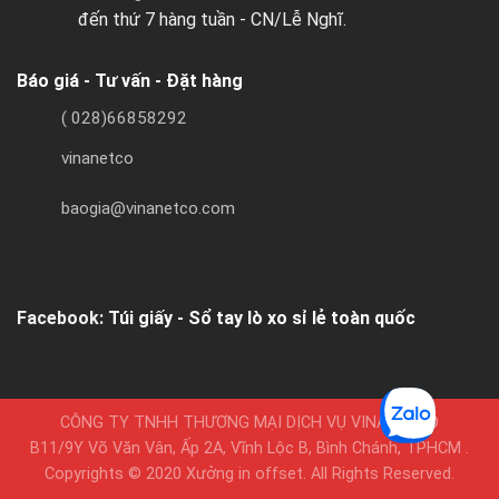
đến thứ 7 hàng tuần - CN/Lễ Nghĩ.
Báo giá - Tư vấn - Đặt hàng
( 028)66858292
vinanetco
baogia@vinanetco.com
Facebook:
Túi giấy - Sổ tay lò xo sỉ lẻ toàn quốc
CÔNG TY TNHH THƯƠNG MẠI DỊCH VỤ VINANETCO
B11/9Y Võ Văn Vân, Ấp 2A, Vĩnh Lộc B, Bình Chánh, TPHCM .
Copyrights © 2020 Xưởng in offset. All Rights Reserved.