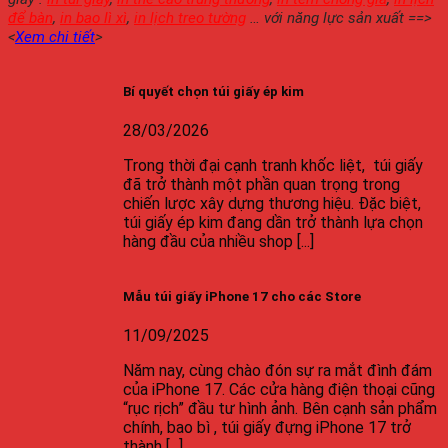
để bàn
,
in bao lì xì
,
in lịch treo tường
… với năng lực sản xuất ==>
<
Xem chi tiết
>
Bí quyết chọn túi giấy ép kim
28/03/2026
Trong thời đại cạnh tranh khốc liệt, túi giấy
đã trở thành một phần quan trọng trong
chiến lược xây dựng thương hiệu. Đặc biệt,
túi giấy ép kim đang dần trở thành lựa chọn
hàng đầu của nhiều shop [...]
Mẫu túi giấy iPhone 17 cho các Store
11/09/2025
Năm nay, cùng chào đón sự ra mắt đình đám
của iPhone 17. Các cửa hàng điện thoại cũng
“rục rịch” đầu tư hình ảnh. Bên cạnh sản phẩm
chính, bao bì , túi giấy đựng iPhone 17 trở
thành [...]