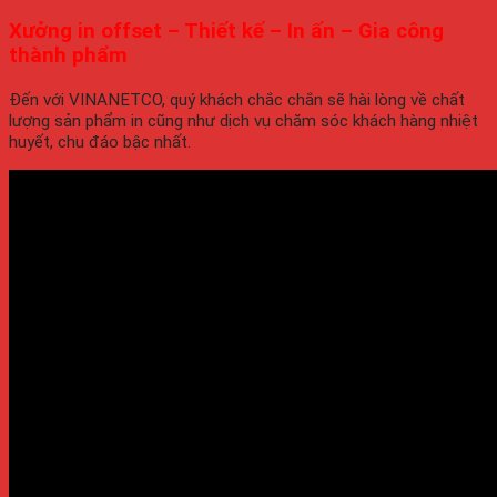
Xưởng in offset – Thiết kế – In ấn – Gia công
thành phẩm
Đến với VINANETCO, quý khách chắc chắn sẽ hài lòng về chất
lượng sản phẩm in cũng như dịch vụ chăm sóc khách hàng nhiệt
huyết, chu đáo bậc nhất.