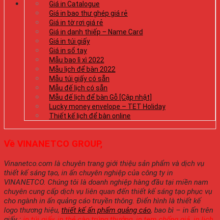
Giá in Catalogue
Giá in bao thư ghép giá rẻ
Giá in tờ rơi giá rẻ
Giá in danh thiếp – Name Card
Giá in túi giấy
Giá in sổ tay
Mẫu bao lì xì 2022
Mẫu lịch để bàn 2022
Mẫu túi giấy có sẵn
Mẫu đế lịch có sẵn
Mẫu đế lịch để bàn Gỗ [Cập nhật]
Lucky money envelope – TET Holiday
Thiết kế lịch để bàn online
Về VINANETCO GROUP,
Vinanetco.com là chuyên trang giới thiệu sản phẩm và dịch vụ
thiết kế sáng tạo, in ấn chuyên nghiệp của công ty in
VINANETCO. Chúng tôi là doanh nghiệp hàng đầu tại miền nam
chuyên cung cấp dịch vụ liên quan đến thiết kế sáng tạo phục vụ
cho ngành in ấn quảng cáo truyền thông. Điển hình là thiết kế
logo thương hiệu,
thiết kế ấn phẩm quảng cáo
, bao bì – in ấn trên
giấy :
in túi giấy
,
in thẻ cào trúng thưởng
,
in tem chống giả
,
in lịch