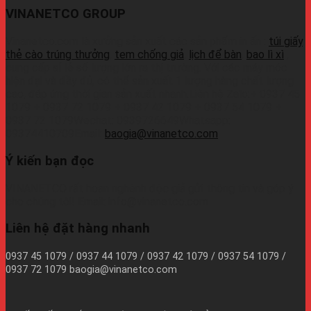
VINANETCO GROUP
Vinanetco.com là xưởng sản xuất các sản phẩm in ấn :
túi giấy
,
thẻ cào trúng thưởng
,
tem chống giả
,
lịch để bàn
,
bao lì xì
,
cung cấp sỉ lẻ số lượng lớn ra thị trường. Với các máy móc
hiện đại và đầy đủ, có thể sản xuất 1 lượng hàng chất lượng
cao, đáp ứng thời gian sản xuất nhanh.Liên hệ Zalo:+ 0937 45
1079 + 0937 72 1079 + 0937 42 1079 + 0937 54 1079 +
0937 72 1079Wechat: 0939726649Whatsapp:
09374410709Email:
baogia@vinanetco.com
Ý kiến bạn đọc
VINANETCO rất hoan nghênh độc giả gửi thông tin và góp ý
cho chúng tôi! Email: info@vinanetco.com
Liên hệ đặt hàng nhanh
0937 45 1079 / 0937 44 1079 / 0937 42 1079 / 0937 54 1079 /
0937 72 1079 baogia@vinanetco.com