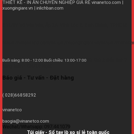
THIẾT KẾ - IN ẤN CHUYÊN NGHIỆP GIÁ RẺ
vinanetco.com |
xuongingiare.vn | inlichban.com
B11/9Y Võ Văn Vân, Ấp 2A, Vĩnh Lộc B, Bình Chánh, TPHCM
https://vinanetco.com/https://xuongingiare.vn/https://inlichb
Từ thứ 2 đến thứ 7
Buổi sáng: 8:00 - 12:00 Buổi chiều: 13:00-17:00
hàng tuần - CN/Lễ Nghĩ.
Báo giá - Tư vấn - Đặt hàng
( 028)66858292
vinanetco
baogia@vinanetco.com
Wechat/Whatsapp: 097.44.1079
Facebook:
Túi giấy - Sổ tay lò xo sỉ lẻ toàn quốc