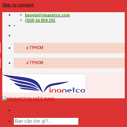
Skip to content
baogia@vinanetco.com
(028) 66 858 292
-
bao
bao