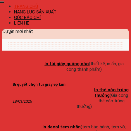
TRANG CHỦ
NĂNG LỰC SẢN XUẤT
GÓC BÁO CHÍ
LIÊN HỆ
Dự án mới nhất
In túi giấy quảng cáo
(thiết kế, in ấn, gia
công thành phẩm)
Bí quyết chọn túi giấy ép kim
In thẻ cào trúng
thưởng
(Gia công
thẻ cào trúng
28/03/2026
thưởng)
In decal tem nhãn
(tem bảo hành, tem vỡ,