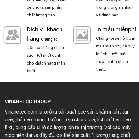
để cho ra sản phẩm
trong thời gian nhanh
chất lượng cao
và đúng hẹn
Dịch vụ khách
In mẫu miễnphí
hàng
Chúng tôi sẽ hỗ trợ in
Chúng tôi
mẫu miễn phí, để quý
luôn có những chính
khách duyệt mẫu
sách tốt nhất dành
trước khi in chính
cho khách hàng thân
thức.
thiết.
VINANETCO GROUP
Vinanetco.com là xưởng sản xuất các sản phẩm in ấn :
túi
giấy
,
thẻ cào trúng thưởng
,
tem chống giả
,
lịch để bàn
,
bao
lì xì
, cung cấp sỉ lẻ số lượng lớn ra thị trường. Với các máy
móc hiện đại và đầy đủ, có thể sản xuất 1 lượng hàng chất