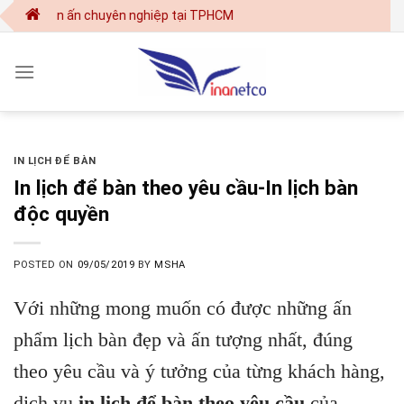
Skip
kế - in ấn chuyên nghiệp tại TPHCM
to
content
IN LỊCH ĐỂ BÀN
In lịch để bàn theo yêu cầu-In lịch bàn
độc quyền
POSTED ON
09/05/2019
BY
MSHA
Với những mong muốn có được những ấn
phẩm lịch bàn đẹp và ấn tượng nhất, đúng
theo yêu cầu và ý tưởng của từng khách hàng,
dịch vụ
in lịch để bàn theo yêu cầu
của