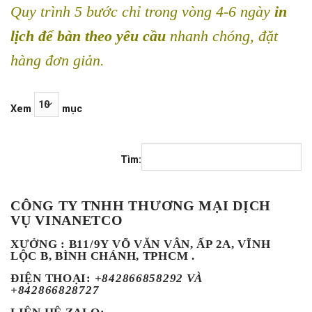
Quy trình 5 bước chỉ trong vòng 4-6 ngày
in
lịch để bàn theo yêu cầu
nhanh chóng, đặt
hàng đơn giản.
Xem
mục
Tìm:
CÔNG TY TNHH THƯƠNG MẠI DỊCH
VỤ VINANETCO
XƯỞNG : B11/9Y VÕ VĂN VÂN, ẤP 2A, VĨNH
LỘC B, BÌNH CHÁNH, TPHCM .
ĐIỆN THOẠI
:
+842866858292 VÀ
+842866828727