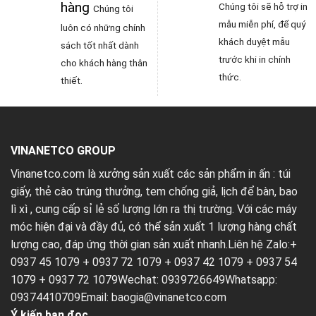
hàng
Chúng tôi sẽ hỗ trợ in
Chúng tôi
mẫu miễn phí, để quý
luôn có những chính
khách duyệt mẫu
sách tốt nhất dành
trước khi in chính
cho khách hàng thân
thức.
thiết.
VINANETCO GROUP
Vinanetco.com là xưởng sản xuất các sản phẩm in ấn :
túi
giấy
,
thẻ cào trúng thưởng
,
tem chống giả
,
lịch để bàn
,
bao
lì xì
, cung cấp sỉ lẻ số lượng lớn ra thị trường. Với các máy
móc hiện đại và đầy đủ, có thể sản xuất 1 lượng hàng chất
lượng cao, đáp ứng thời gian sản xuất nhanh.Liên hệ Zalo:+
0937 45 1079 + 0937 72 1079 + 0937 42 1079 + 0937 54
1079 + 0937 72 1079Wechat: 0939726649Whatsapp:
09374410709Email:
baogia@vinanetco.com
Ý kiến bạn đọc