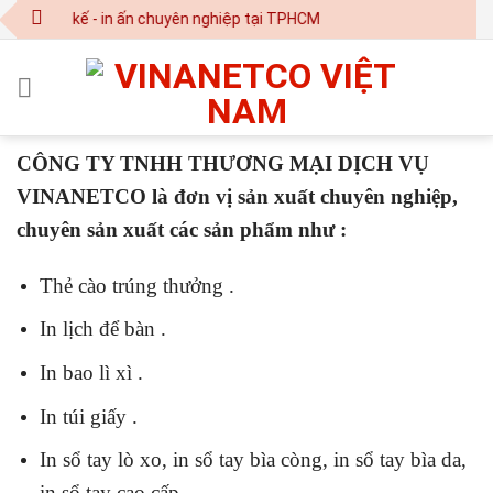
Skip
 Thiết kế - in ấn chuyên nghiệp tại TPHCM
to
content
CÔNG TY TNHH THƯƠNG MẠI DỊCH VỤ
VINANETCO là đơn vị sản xuất chuyên nghiệp,
chuyên sản xuất các sản phẩm như :
Thẻ cào trúng thưởng .
In lịch để bàn .
In bao lì xì .
In túi giấy .
In sổ tay lò xo, in sổ tay bìa còng, in sổ tay bìa da,
in sổ tay cao cấp .