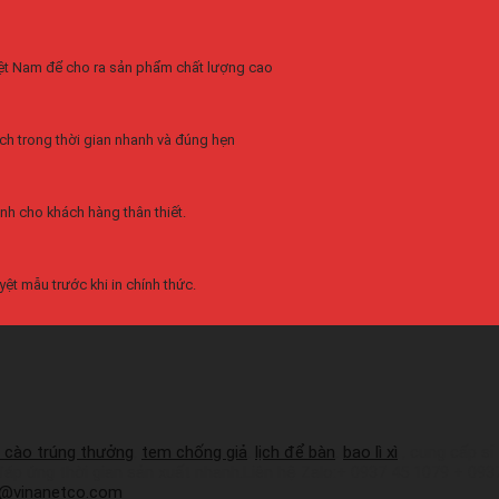
Việt Nam để cho ra sản phẩm chất lượng cao
ch trong thời gian nhanh và đúng hẹn
nh cho khách hàng thân thiết.
ệt mẫu trước khi in chính thức.
 cào trúng thưởng
,
tem chống giả
,
lịch để bàn
,
bao lì xì
, cung cấp sỉ
 đáp ứng thời gian sản xuất nhanh.Liên hệ Zalo:+ 0937 45 1079 + 09
a@vinanetco.com