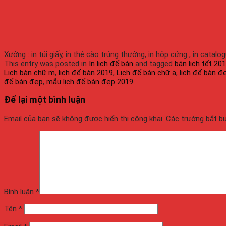
Xưởng : in túi giấy, in thẻ cào trúng thưởng, in hộp cứng , in catalo
This entry was posted in
In lịch để bàn
and tagged
bán lịch tết 20
Lịch bàn chữ m
,
lịch để bàn 2019
,
Lịch để bàn chữ a
,
lịch để bàn đ
để bàn đẹp
,
mẫu lịch để bàn đẹp 2019
.
Để lại một bình luận
Email của bạn sẽ không được hiển thị công khai.
Các trường bắt 
Bình luận
*
Tên
*