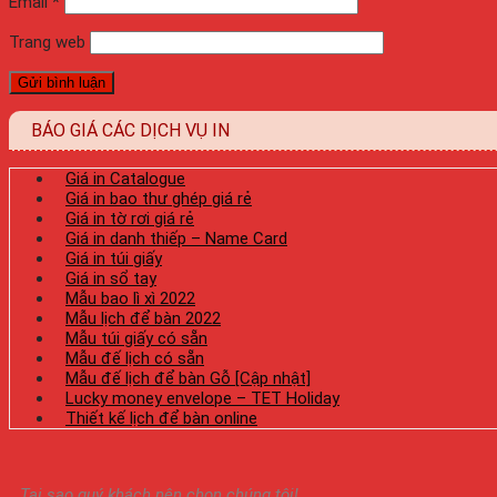
Email
*
Trang web
BÁO GIÁ CÁC DỊCH VỤ IN
Giá in Catalogue
Giá in bao thư ghép giá rẻ
Giá in tờ rơi giá rẻ
Giá in danh thiếp – Name Card
Giá in túi giấy
Giá in sổ tay
Mẫu bao lì xì 2022
Mẫu lịch để bàn 2022
Mẫu túi giấy có sẵn
Mẫu đế lịch có sẵn
Mẫu đế lịch để bàn Gỗ [Cập nhật]
Lucky money envelope – TET Holiday
Thiết kế lịch để bàn online
Tại sao quý khách nên chọn chúng tôi!