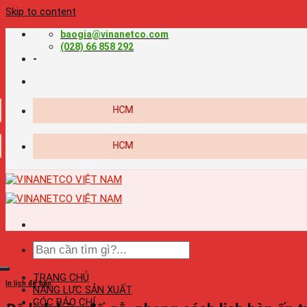
Skip to content
baogia@vinanetco.com
(028) 66 858 292
-
TRANG CHỦ
In lịch để bàn
NĂNG LỰC SẢN XUẤT
GÓC BÁO CHÍ