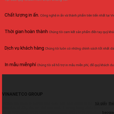
Chất lượng in ấn
.
Công nghệ in ấn và thành phẩm tiên tiến nhất tại 
Thời gian hoàn thành
Chúng tôi cam kết sản phẩm đến tay quý khá
Dịch vụ khách hàng
Chúng tôi luôn có những chính sách tốt nhất dà
In mẫu miễnphí
Chúng tôi sẽ hỗ trợ in mẫu miễn phí, để quý khách duy
VINANETCO GROUP
Vinanetco.com là xưởng sản xuất các sản phẩm in ấn :
túi giấy
,
thẻ
hiện đại và đầy đủ, có thể sản xuất 1 lượng hàng chất lượng cao,
72 1079Wechat: 0939726649Whatsapp: 09374410709Email:
baogi