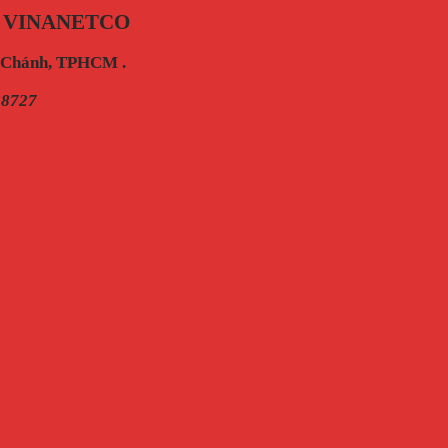
 VINANETCO
h Chánh, TPHCM .
28727