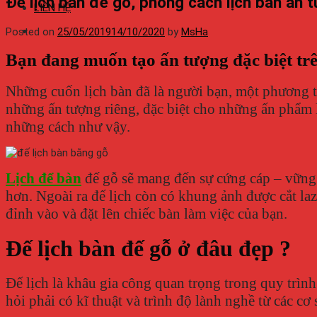
Đế lịch bàn đế gỗ, phong cách lịch bàn ấn 
LIÊN HỆ
Posted on
25/05/2019
14/10/2020
by
MsHa
Bạn đang muốn tạo ấn tượng đặc biệt trê
Những cuốn lịch bàn đã là người bạn, một phương ti
những ấn tượng riêng, đặc biệt cho những ấn phẩm l
những cách như vậy.
Lịch để bàn
đế gỗ sẽ mang đến sự cứng cáp – vững c
hơn. Ngoài ra đế lịch còn có khung ảnh được cắt laz
đỉnh vào và đặt lên chiếc bàn làm việc của bạn.
Đế lịch bàn đế gỗ ở đâu đẹp ?
Đế lịch là khâu gia công quan trọng trong quy trình
hỏi phải có kĩ thuật và trình độ lành nghề từ các cơ 