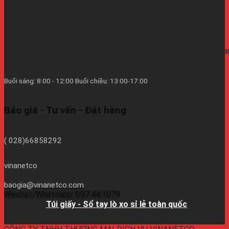
B11/9Y Võ Văn Vân, Ấp 2A, Vĩnh Lộc B, Bình Chánh, TPHCM
https://vinanetco.com/https://xuongingiare.vn/https://inlichb
Từ thứ 2 đến thứ 7
Buổi sáng: 8:00 - 12:00 Buổi chiều: 13:00-17:00
hàng tuần - CN/Lễ Nghĩ.
Báo giá - Tư vấn - Đặt hàng
( 028)66858292
vinanetco
baogia@vinanetco.com
Wechat/Whatsapp: 097.44.1079
Facebook:
Túi giấy - Sổ tay lò xo sỉ lẻ toàn quốc