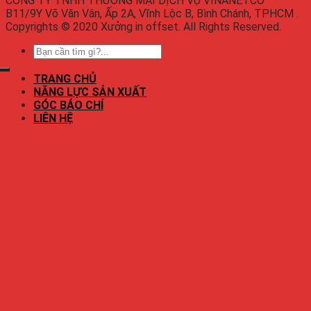
CÔNG TY TNHH THƯƠNG MẠI DỊCH VỤ VINANETCO
B11/9Y Võ Văn Vân, Ấp 2A, Vĩnh Lộc B, Bình Chánh, TPHCM .
Copyrights © 2020 Xưởng in offset. All Rights Reserved.
TRANG CHỦ
NĂNG LỰC SẢN XUẤT
GÓC BÁO CHÍ
LIÊN HỆ