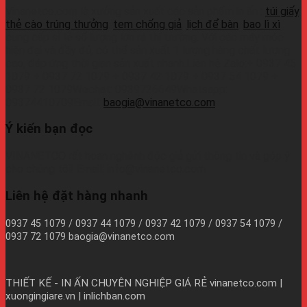
Vinanetco.com là xưởng sản xuất các sản phẩm in ấn :
túi giấy
,
thẻ cào trúng thưởng
,
tem chống giả
,
lịch để bàn
,
bao lì xì
,
cung cấp sỉ lẻ số lượng lớn ra thị trường. Với các máy móc
hiện đại và đầy đủ, có thể sản xuất 1 lượng hàng chất lượng
cao, đáp ứng thời gian sản xuất nhanh.Liên hệ Zalo:+ 0937 45
1079 + 0937 72 1079 + 0937 42 1079 + 0937 54 1079 +
0937 72 1079Wechat: 0939726649Whatsapp:
09374410709Email:
baogia@vinanetco.com
Ý kiến bạn đọc
VINANETCO rất hoan nghênh độc giả gửi thông tin và góp ý
cho chúng tôi! Email: info@vinanetco.com
Liên hệ đặt hàng nhanh
0937 45 1079 / 0937 44 1079 / 0937 42 1079 / 0937 54 1079 /
0937 72 1079 baogia@vinanetco.com
THIẾT KẾ - IN ẤN CHUYÊN NGHIỆP GIÁ RẺ
vinanetco.com |
xuongingiare.vn | inlichban.com