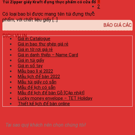
1
Túi Zipper giấy Kraft đựng thực phẩm có cửa sổ
2
Có loại bao bì được mang tên túi đựng thực
phẩm, với chất liệu giấy [...]
BÁO GIÁ CÁC
DỊCH VỤ IN
Giá in Catalogue
Giá in bao thư ghép giá rẻ
Giá in tờ rơi giá rẻ
Giá in danh thiếp – Name Card
Giá in túi giấy
Giá in sổ tay
Mẫu bao lì xì 2022
Mẫu lịch để bàn 2022
Mẫu túi giấy có sẵn
Mẫu đế lịch có sẵn
Mẫu đế lịch để bàn Gỗ [Cập nhật]
Lucky money envelope – TET Holiday
Thiết kế lịch để bàn online
Tại sao quý khách nên chọn chúng tôi!