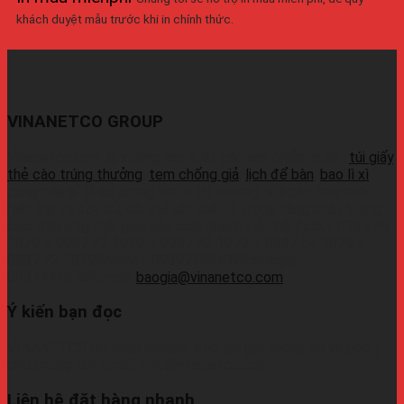
khách duyệt mẫu trước khi in chính thức.
VINANETCO GROUP
Vinanetco.com là xưởng sản xuất các sản phẩm in ấn :
túi giấy
,
thẻ cào trúng thưởng
,
tem chống giả
,
lịch để bàn
,
bao lì xì
,
cung cấp sỉ lẻ số lượng lớn ra thị trường. Với các máy móc
hiện đại và đầy đủ, có thể sản xuất 1 lượng hàng chất lượng
cao, đáp ứng thời gian sản xuất nhanh.Liên hệ Zalo:+ 0937 45
1079 + 0937 72 1079 + 0937 42 1079 + 0937 54 1079 +
0937 72 1079Wechat: 0939726649Whatsapp:
09374410709Email:
baogia@vinanetco.com
Ý kiến bạn đọc
VINANETCO rất hoan nghênh độc giả gửi thông tin và góp ý
cho chúng tôi! Email: info@vinanetco.com
Liên hệ đặt hàng nhanh