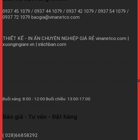
0937 45 1079 / 0937 44 1079 / 0937 42 1079 / 0937 54 1079 /
0937 72 1079 baogia@vinanetco.com
THIẾT KẾ - IN ẤN CHUYÊN NGHIỆP GIÁ RẺ
vinanetco.com |
xuongingiare.vn | inlichban.com
B11/9Y Võ Văn Vân, Ấp 2A, Vĩnh Lộc B, Bình Chánh, TPHCM
https://vinanetco.com/https://xuongingiare.vn/https://inlichb
Từ thứ 2 đến thứ 7
Buổi sáng: 8:00 - 12:00 Buổi chiều: 13:00-17:00
hàng tuần - CN/Lễ Nghĩ.
Báo giá - Tư vấn - Đặt hàng
( 028)66858292