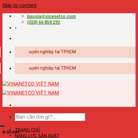
Skip to content
baogia@vinanetco.com
(028) 66 858 292
-
 - in ấn chuyên nghiệp tại TPHCM
 - in ấn chuyên nghiệp tại TPHCM
TRANG CHỦ
In túi giấy
NĂNG LỰC SẢN XUẤT