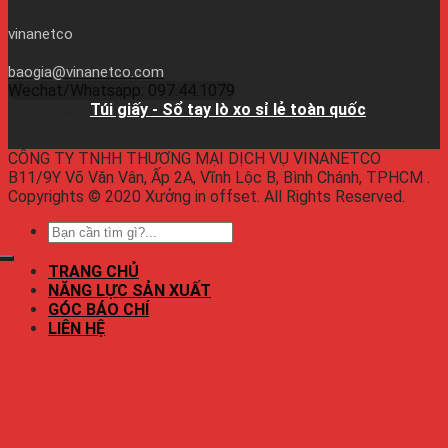
vinanetco
baogia@vinanetco.com
Wechat/Whatsapp: 097.44.1079
Facebook:
Túi giấy - Sổ tay lò xo sỉ lẻ toàn quốc
CÔNG TY TNHH THƯƠNG MẠI DỊCH VỤ VINANETCO
B11/9Y Võ Văn Vân, Ấp 2A, Vĩnh Lộc B, Bình Chánh, TPHCM .
Copyrights © 2020 Xưởng in offset. All Rights Reserved.
TRANG CHỦ
NĂNG LỰC SẢN XUẤT
GÓC BÁO CHÍ
LIÊN HỆ