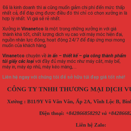
Đã là kinh doanh thì ai cũng muốn giảm chi phí đến mức thấp
nhất cả, để đáp ứng được điều đó thì chỉ có chọn xưởng in là
hợp lý nhất. Vì giá sẽ rẻ nhất.
Xưởng in
Vinanetco
là một trong những xưởng in với giá
thành khá tốt, chất lượng dịch vụ cao với máy móc hiện đại,
nguồn nhân lực đông, hoạt động 24/7 để đáp ứng mọi mong
muốn của khách hàng.
Vinanetco
chuyên về
in ấn – thiết kế – gia công thành phẩm
túi giấy các loại
với đầy đủ máy móc như máy cắt, máy bế,
máy in, máy ép nhũ, máy kéo màng,….
Liên hệ ngay với chúng tôi để sở hữu túi đẹp giá tốt nhé!
CÔNG TY TNHH THƯƠNG MẠI DỊCH V
Xưởng : B11/9Y Võ Văn Vân, Ấp 2A, Vĩnh Lộc B, B
Điện thoại
:
+842866858292 và +8428668
Liên hệ Zalo: