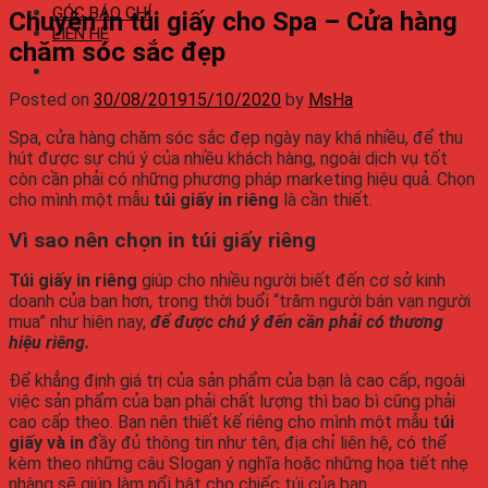
GÓC BÁO CHÍ
Chuyên in túi giấy cho Spa – Cửa hàng
LIÊN HỆ
chăm sóc sắc đẹp
Posted on
30/08/2019
15/10/2020
by
MsHa
Spa, cửa hàng chăm sóc sắc đẹp ngày nay khá nhiều, để thu
hút được sự chú ý của nhiều khách hàng, ngoài dịch vụ tốt
còn cần phải có những phương pháp marketing hiệu quả. Chọn
cho mình một mẫu
túi giấy in riêng
là cần thiết.
Vì sao nên chọn in túi giấy riêng
Túi giấy in riêng
giúp cho nhiều người biết đến cơ sở kinh
doanh của bạn hơn, trong thời buổi “trăm người bán vạn người
mua” như hiện nay,
để được chú ý đến cần phải có thương
hiệu riêng.
Để khẳng định giá trị của sản phẩm của bạn là cao cấp, ngoài
việc sản phẩm của bạn phải chất lượng thì bao bì cũng phải
cao cấp theo. Bạn nên thiết kế riêng cho mình một mẫu t
úi
giấy và in
đầy đủ thông tin như tên, địa chỉ liên hệ, có thể
kèm theo những câu Slogan ý nghĩa hoặc những họa tiết nhẹ
nhàng sẽ giúp làm nổi bật cho chiếc túi của bạn.