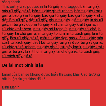
hàng nhanh
This entry was posted in
In túi giấy
and tagged
bán túi giấy
,
bán túi giấy giá rẻ
,
bán túi giấy giá rẻ tphcm
,
bán túi giấy kraft
giá rẻ
,
báo giá in túi giấy
,
báo giá túi giấy
,
báo giá túi giấy kraft
,
đặt làm túi giấy
,
đặt túi giấy
,
giá in túi giấy
,
giá túi giấy
,
in ấn túi
giấy
,
in tui giay dep
,
in túi giấy kraft
,
in túi giấy kraft giá rẻ
,
in
túi giấy kraft hcm
,
in túi giấy số lượng ít
,
in túi giấy tái chế
,
in
túi giấy tái chế giá rẻ
,
in túi giấy tphcm
,
in túi xách giấy
,
làm túi
giấy
,
làm túi giấy giá rẻ
,
mẫu túi giấy đẹp
,
sản xuất túi giấy
,
sản
xuất túi xách giấy
,
thiết kế túi giấy
,
túi giấy đẹp
,
túi giấy giá rẻ
,
túi giấy giá rẻ tphcm
,
túi giấy giá sỉ
,
túi giấy kraft
,
túi giấy kraft
giá rẻ
,
túi giấy kraft hcm
,
túi giấy tái chế giá rẻ
,
túi xách giấy
,
túi xách giấy giá rẻ
.
Để lại một bình luận
Email của bạn sẽ không được hiển thị công khai.
Các trường
bắt buộc được đánh dấu
*
Bình luận
*