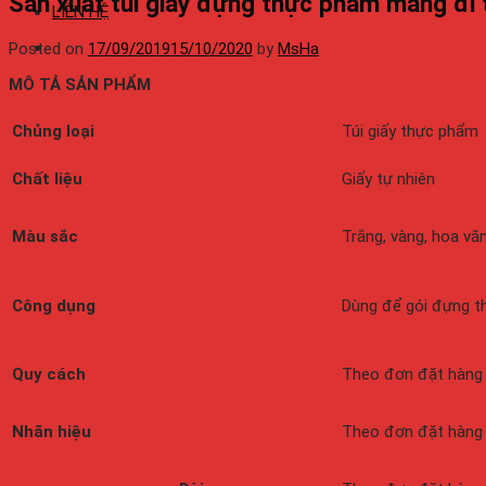
Sản xuất túi giấy đựng thực phẩm mang đi 
LIÊN HỆ
Posted on
17/09/2019
15/10/2020
by
MsHa
MÔ TẢ SẢN PHẨM
Chủng loại
Túi giấy thực phẩm
Chất liệu
Giấy tự nhiên
Màu sắc
Trắng, vàng, hoa vă
Công dụng
Dùng để gói đựng t
Quy cách
Theo đơn đặt hàng
Nhãn hiệu
Theo đơn đặt hàng