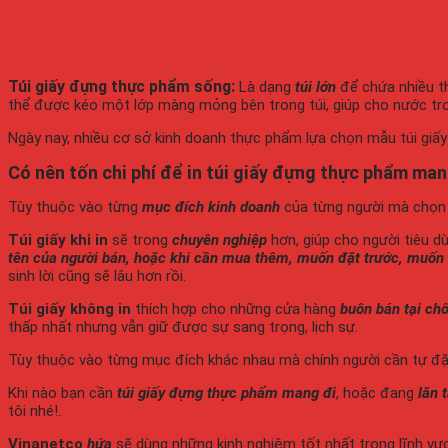
Túi giấy đựng thực phẩm sống:
Là dạng
túi lớn
để chứa nhiều 
thể được kéo một lớp màng mỏng bên trong túi, giúp cho nước tron
Ngày nay, nhiều cơ sở kinh doanh thực phẩm lựa chọn mẫu túi gi
Có nên tốn chi phí để in túi giấy đựng thực phẩm man
Tùy thuộc vào từng
mục đích kinh doanh
của từng người mà chọ
Túi giấy khi in
sẽ trong
chuyên nghiệp
hơn, giúp cho người tiêu d
tên của người bán, hoặc khi cần mua thêm, muốn đặt trước, muốn
sinh lời cũng sẽ lâu hơn rồi.
Túi giấy không in
thích hợp cho những cửa hàng
buôn bán tại ch
thấp nhất nhưng vẫn giữ được sự sang trọng, lịch sự.
Tùy thuộc vào từng mục đích khác nhau mà chính người cần tự đặt
Khi nào bạn cần
túi giấy đựng thực phẩm mang đi
, hoặc đang
lăn 
tôi nhé!.
Vinanetco
hứa
sẽ dùng những kinh nghiệm tốt nhất trong lĩnh vự