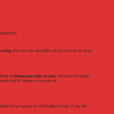
oanh nhất.
ẩm sống
, cho nên mỗi sản phẩm sẽ có một loại túi riêng.
những túi
không quai hoặc có quai
, chứa vừa đủ lượng
ng là mất đi hương vị của món ăn.
c đựng trong ly, có thể ly giấy, ly nhựa. Vì vậy
túi