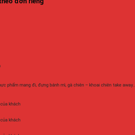
theo đơn riêng
n
hực phẩm mang đi, đựng bánh mì, gà chiên – khoai chiên take away
 của khách
 của khách