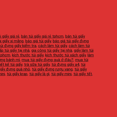
i giấy giá rẻ
,
bán túi giấy giá rẻ tphcm
,
bán túi giấy
úi giấy xi măng
,
báo giá túi giấy
,
báo giá túi giấy đựng
úi đựng giấy kiểm tra
,
cách làm túi giấy
,
cách làm túi
ấp túi giấy tại nhà
,
gia công túi giấy tại nhà
,
giấy làm túi
y tphcm
,
kích thước túi giấy
,
kích thước túi xách giấy
,
làm
ựng bánh mì
,
mua túi giấy đựng quà ở đâu?
,
mua túi
iết kế túi giấy
,
trà sữa túi giấy
,
túi đựng giấy a4
,
túi
giấy đựng quà nhỏ
,
túi giấy đựng rượu vang
,
túi giấy
mini
,
túi giấy krap
,
túi giấy là gì
,
túi giấy mini
,
túi giấy tết
,