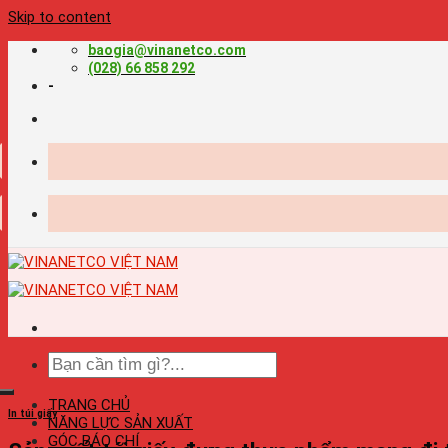
Skip to content
baogia@vinanetco.com
(028) 66 858 292
-
TRANG CHỦ
In túi giấy
NĂNG LỰC SẢN XUẤT
GÓC BÁO CHÍ