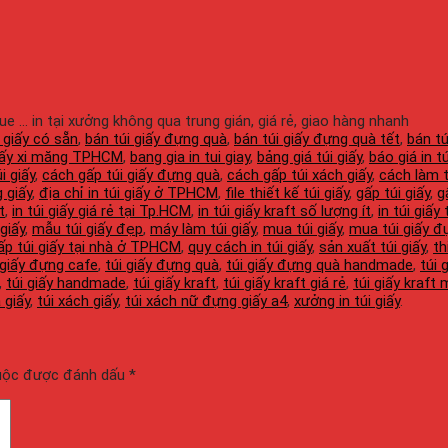
gue ... in tại xưởng không qua trung gián, giá rẻ, giao hàng nhanh
 giấy có sẵn
,
bán túi giấy đựng quà
,
bán túi giấy đựng quà tết
,
bán tú
giấy xi măng TPHCM
,
bang gia in tui giay
,
bảng giá túi giấy
,
báo giá in t
i giấy
,
cách gấp túi giấy đựng quà
,
cách gấp túi xách giấy
,
cách làm t
 giấy
,
địa chỉ in túi giấy ở TPHCM
,
file thiết kế túi giấy
,
gấp túi giấy
,
g
t
,
in túi giấy giá rẻ tại Tp.HCM
,
in túi giấy kraft số lượng ít
,
in túi giấ
giấy
,
mẫu túi giấy đẹp
,
máy làm túi giấy
,
mua túi giấy
,
mua túi giấy đ
ấp túi giấy tại nhà ở TPHCM
,
quy cách in túi giấy
,
sản xuất túi giấy
,
th
 giấy đựng cafe
,
túi giấy đựng quà
,
túi giấy đựng quà handmade
,
túi 
,
túi giấy handmade
,
túi giấy kraft
,
túi giấy kraft giá rẻ
,
túi giấy kraft 
 giấy
,
túi xách giấy
,
túi xách nữ đựng giấy a4
,
xưởng in túi giấy
.
buộc được đánh dấu
*