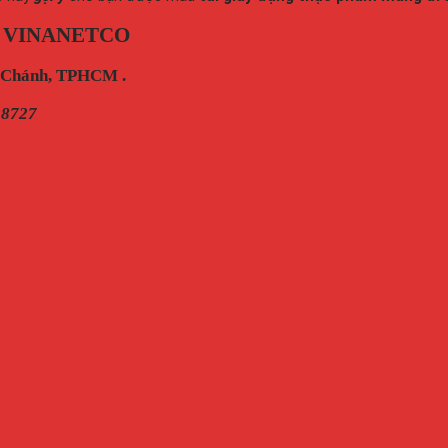
 VINANETCO
h Chánh, TPHCM .
28727