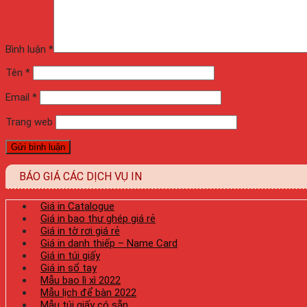
Bình luận
*
Tên
*
Email
*
Trang web
BÁO GIÁ CÁC DỊCH VỤ IN
Giá in Catalogue
Giá in bao thư ghép giá rẻ
Giá in tờ rơi giá rẻ
Giá in danh thiếp – Name Card
Giá in túi giấy
Giá in sổ tay
Mẫu bao lì xì 2022
Mẫu lịch để bàn 2022
Mẫu túi giấy có sẵn