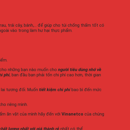
au, trái cây, bánh,… để giúp cho túi chống thấm tốt có
ngoài vào trong làm hư hại thực phẩm.
iểm.
ợp cho những bạn nào muốn cho
người tiêu dùng nhớ về
hi phí
, ban đầu bạn phải tốn chi phí cao hơn, thời gian
 lai tương đối. Muốn
tiết kiệm chi phí
bao bì đến mức
ho riêng mình.
m ăn vặt của mình hãy đến với
Vinanetco
của chúng
chất lượng nhất với giá thành rẻ
nhất có thể.