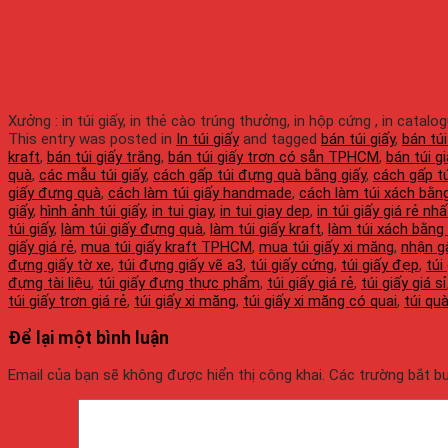
Xưởng : in túi giấy, in thẻ cào trúng thưởng, in hộp cứng , in catalo
This entry was posted in
In túi giấy
and tagged
bán túi giấy
,
bán túi
kraft
,
bán túi giấy trắng
,
bán túi giấy trơn có sẵn TPHCM
,
bán túi 
quà
,
các mẫu túi giấy
,
cách gấp túi đựng quà bằng giấy
,
cách gấp tú
giấy đựng quà
,
cách làm túi giấy handmade
,
cách làm túi xách bằng
giấy
,
hình ảnh túi giấy
,
in tui giay
,
in tui giay dep
,
in túi giấy giá rẻ nhấ
túi giấy
,
làm túi giấy đựng quà
,
làm túi giấy kraft
,
làm túi xách bằng 
giấy giá rẻ
,
mua túi giấy kraft TPHCM
,
mua túi giấy xi măng
,
nhận g
đựng giấy tờ xe
,
túi đựng giấy vẽ a3
,
túi giấy cứng
,
túi giấy đẹp
,
túi
đựng tài liệu
,
túi giấy đựng thực phẩm
,
túi giấy giá rẻ
,
túi giấy giá sỉ
túi giấy trơn giá rẻ
,
túi giấy xi măng
,
túi giấy xi măng có quai
,
túi quà
Để lại một bình luận
Email của bạn sẽ không được hiển thị công khai.
Các trường bắt 