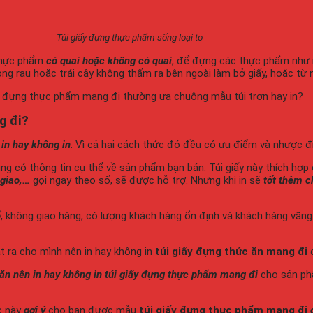
Túi giấy đựng thực phẩm sống loại to
thực phẩm
có quai hoặc không có quai
, để đựng các thực phẩm như r
g rau hoặc trái cây không thấm ra bên ngoài làm bở giấy, hoặc từ 
ấy đựng thực phẩm mang đi thường ưa chuộng mẫu túi trơn hay in?
g đi?
n
in hay không in
. Vì cả hai cách thức đó đều có ưu điểm và nhược đ
ùng có thông tin cụ thể về sản phẩm bạn bán. Túi giấy này thích h
 giao,…
gọi ngay theo số, sẽ được hỗ trợ. Nhưng khi in sẽ
tốt thêm c
ổ
, không giao hàng, có lượng khách hàng ổn định và khách hàng vãng
 ra cho mình nên in hay không in
túi giấy đựng thức ăn mang đi
c
tăn nên in hay không in túi giấy đựng thực phẩm mang đi
cho sản phẩ
c này
gợi ý
cho bạn được mẫu
túi giấy đựng thực phẩm mang đi