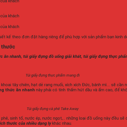
 của khách
 của khách
 của khách
iết kế theo đơn đặt hàng riêng để phù hợp với sản phẩm bạn kinh d
h thước
ức ăn nhanh, túi giấy đựng đồ uống giải khát, túi giấy đựng thực ph
Túi giấy đựng thực phẩm mang đi
hoai tây chiên, hạt dẻ rang muối, xích xích Đức, bánh mì…. sẽ cần 
ựng thức ăn nhanh
này phải có tính thấm hút dầu và ẩm cao, để khô
Túi giấy đựng cà phê Take Away
hê, sinh tố, nước ép, nước ngọt,… những loại đồ uống này đều sẽ đượ
ích thước của nhiều dạng ly
khác nhau.