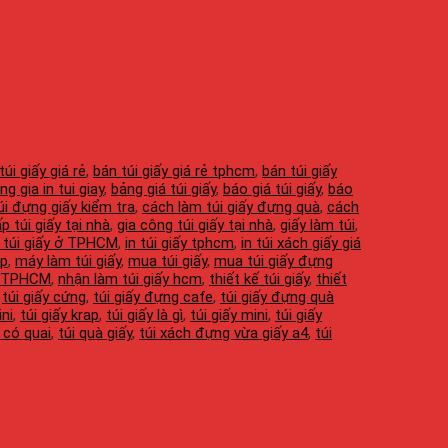
túi giấy giá rẻ
,
bán túi giấy giá rẻ tphcm
,
bán túi giấy
ng gia in tui giay
,
bảng giá túi giấy
,
báo giá túi giấy
,
báo
úi đựng giấy kiểm tra
,
cách làm túi giấy đựng quà
,
cách
p túi giấy tại nhà
,
gia công túi giấy tại nhà
,
giấy làm túi
,
n túi giấy ở TPHCM
,
in túi giấy tphcm
,
in túi xách giấy giá
ẹp
,
máy làm túi giấy
,
mua túi giấy
,
mua túi giấy đựng
 ở TPHCM
,
nhận làm túi giấy hcm
,
thiết kế túi giấy
,
thiết
,
túi giấy cứng
,
túi giấy đựng cafe
,
túi giấy đựng quà
ini
,
túi giấy krap
,
túi giấy là gì
,
túi giấy mini
,
túi giấy
 có quai
,
túi quà giấy
,
túi xách đựng vừa giấy a4
,
túi