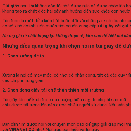
Túi giấy
sau khi không còn tái chế được nửa sẽ được chôn lấp 
không tạo ra chất độc hại gây ảnh hưởng đến sức khỏe con người 
Túi đựng là một điều kiện bắt buộc đối với những ai kinh doanh sản
cơ sở kinh doanh luôn muốn tìm nguồn cung cấp
túi giấy với giá 
Nhưng giá rẻ chất lượng lại không được rẻ, làm sao để biết nơi nào 
Những điều quan trọng khi chọn nơi in túi giấy để đ
1. Chọn xưởng để in
Xưởng là nơi có máy móc, có thợ, có nhân công, tất cả các quy trì
các chi phí trung gian.
2. Chọn dòng giấy tái chế thân thiện môi trường
Túi giấy tái chế khá được ưa chuộng hiện nay, do chi phí sản xuất th
chịu được tải trọng lớn nên được nhiều người sử dụng. Nếu sản phẩ
Bạn cần tìm được nơi với chuyên môn cao để giúp giải đáp mọi thắc
với
VINANETCO
nhé!. Nơi giúp bạn hiểu về túi giấy.