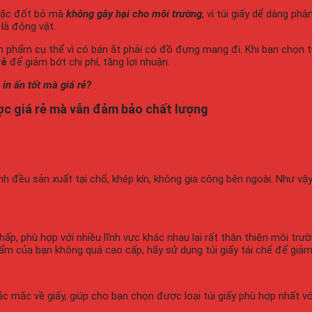
hoặc đốt bỏ mà
không gây hại cho môi trường
, vì túi giấy dể dàng ph
là động vật.
 phẩm cụ thể vì có bán ắt phải có đồ đựng mang đi. Khi bạn chọn túi 
rẻ
để giảm bớt chi phí, tăng lợi nhuận.
in ấn tốt mà giá rẻ?
ược giá rẻ mà vẫn đảm bảo chất lượng
nh đều sản xuất tại chổ, khép kín, không gia công bên ngoài. Như vậ
ấp, phù hợp với nhiều lĩnh vực khác nhau lại rất thân thiện môi trườn
m của bạn không quá cao cấp, hãy sử dụng túi giấy tái chế để giảm 
 mắc về giấy, giúp cho bạn chọn được loại túi giấy phù hợp nhất với