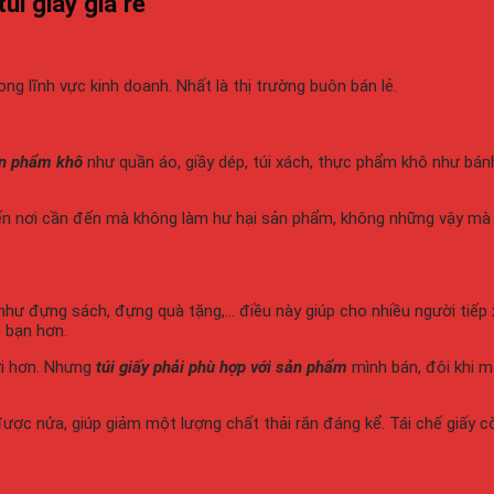
úi giấy giá rẻ
g lĩnh vực kinh doanh. Nhất là thị trường buôn bán lẻ.
n phẩm khô
như quần áo, giầy dép, túi xách, thực phẩm khô như bán
n nơi cần đến mà không làm hư hại sản phẩm, không những vậy mà
hư đựng sách, đựng quà tặng,… điều này giúp cho nhiều người tiếp x
n bạn hơn.
ời hơn. Nhưng
túi giấy phải phù hợp với sản phẩm
mình bán, đôi khi m
ược nửa, giúp giảm một lượng chất thải rắn đáng kể. Tái chế giấy cò