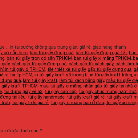
gue ... in tại xưởng không qua trung gián, giá rẻ, giao hàng nhanh
iấy có sẵn hcm
,
bán túi giấy đựng quà
,
bán túi giấy đựng quà tết
,
bán 
ắng
,
bán túi giấy trơn có sẵn TPHCM
,
bán túi giấy xi măng TPHCM
,
ba
 giấy
,
cách gấp túi giấy đựng quà
,
cách gấp túi xách giấy
,
cách làm t
chỉ in túi giấy ở TPHCM
,
file thiết kế túi giấy
,
gấp túi giấy đựng quà
,
gấ
 giá rẻ tại Tp.HCM
,
in túi giấy kraft số lượng ít
,
in túi giấy kraft trắng
,
i
ấy đựng quà
,
làm túi giấy kraft
,
làm túi xách bằng giấy
,
mẫu túi giấy đ
i giấy kraft TPHCM
,
mua túi giấy xi măng
,
nhận gấp túi giấy tại nhà
e
,
túi đựng giấy vẽ a3
,
túi giấy cao cấp
,
túi giấy chúc mừng năm mới
 đựng tài liệu
,
túi giấy handmade
,
túi giấy kraft giá rẻ
,
túi giấy kraft m
y trơn
,
túi giấy trơn giá rẻ
,
túi giấy xi măng bán ở đâu
,
túi giấy xi măng
buộc được đánh dấu
*