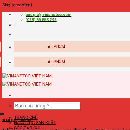
Skip to content
baogia@vinanetco.com
(028) 66 858 292
-
TRANG CHỦ
In túi giấy
,
Thiết kế
NĂNG LỰC SẢN XUẤT
GÓC BÁO CHÍ