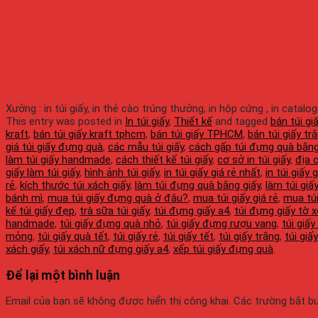
Xưởng : in túi giấy, in thẻ cào trúng thưởng, in hộp cứng , in catalo
This entry was posted in
In túi giấy
,
Thiết kế
and tagged
bán túi g
kraft
,
bán túi giấy kraft tphcm
,
bán túi giấy TPHCM
,
bán túi giấy tr
giá túi giấy đựng quà
,
các mẫu túi giấy
,
cách gấp túi đựng quà bằng
làm túi giấy handmade
,
cách thiết kế túi giấy
,
cơ sở in túi giấy
,
địa 
giấy làm túi giấy
,
hình ảnh túi giấy
,
in túi giấy giá rẻ nhất
,
in túi giấy
rẻ
,
kích thước túi xách giấy
,
làm túi đựng quà bằng giấy
,
làm túi gi
bánh mì
,
mua túi giấy đựng quà ở đâu?
,
mua túi giấy giá rẻ
,
mua tú
kế túi giấy đẹp
,
trà sữa túi giấy
,
túi đựng giấy a4
,
túi đựng giấy tờ x
handmade
,
túi giấy đựng quà nhỏ
,
túi giấy đựng rượu vang
,
túi giấy
mỏng
,
túi giấy quà tết
,
túi giấy rẻ
,
túi giấy tết
,
túi giấy trắng
,
túi giấ
xách giấy
,
túi xách nữ đựng giấy a4
,
xếp túi giấy đựng quà
.
Để lại một bình luận
Email của bạn sẽ không được hiển thị công khai.
Các trường bắt 