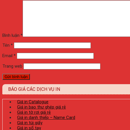
Bình luận
*
Tên
*
Email
*
Trang web
BÁO GIÁ CÁC DỊCH VỤ IN
Giá in Catalogue
Giá in bao thư ghép giá rẻ
Giá in tờ rơi giá rẻ
Giá in danh thiếp – Name Card
Giá in túi giấy
Giá in sổ tay