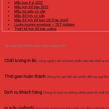
Mẫu bao lì xì 2022
Mẫu lịch để bàn 2022
Mẫu túi giấy có sẵn
Mẫu đế lịch có sẵn
Mẫu đế lịch để bàn Gỗ [Cập nhật]
Lucky money envelope – TET Holiday
Thiết kế lịch để bàn online
Tại sao quý khách nên chọn chúng tôi!
Chất lượng in ấn
.
Công nghệ in ấn và thành phẩm tiên tiến nhất tại 
Thời gian hoàn thành
Chúng tôi cam kết sản phẩm đến tay quý khá
Dịch vụ khách hàng
Chúng tôi luôn có những chính sách tốt nhất dà
In mẫu miễnphí
Chúng tôi sẽ hỗ trợ in mẫu miễn phí, để quý khách duy