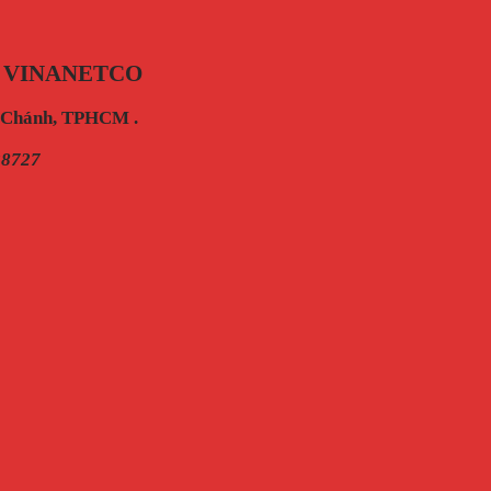
 VINANETCO
h Chánh, TPHCM .
28727