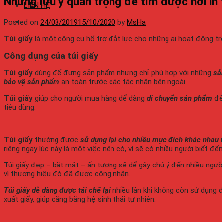
Những lưu ý quan trọng để tìm được nơi in t
LIÊN HỆ
Posted on
24/08/2019
15/10/2020
by
MsHa
Túi giấy
là một công cụ hổ trợ đắt lực cho những ai hoạt động tron
Công dụng của túi giấy
Túi giấy
dùng để đựng sản phẩm nhưng chỉ phù hợp với những
sả
bảo vệ sản phẩm
an toàn trước các tác nhân bên ngoài.
Túi giấy
giúp cho người mua hàng dể dàng
di chuyển sản phẩm
đế
tiêu dùng.
Túi giấy
thường được
sử dụng lại cho nhiều mục đích khác nhau
n
riêng ngay lúc này là một việc nên có, vì sẽ có nhiều người biết đế
Túi giấy đẹp – bắt mắt – ấn tượng sẽ dể gây chú ý đến nhiều ngư
vì thương hiệu đó đã được công nhận.
Túi giấy dễ dàng được tái chế lại
nhiều lần khi không còn sử dụng đ
xuất giấy, giúp căng bằng hệ sinh thái tự nhiên.