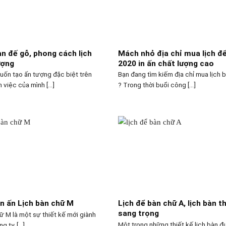
àn đế gỗ, phong cách lịch
Mách nhỏ địa chỉ mua lịch đ
ượng
2020 in ấn chất lượng cao
uốn tạo ấn tượng đặc biệt trên
Bạn đang tìm kiếm địa chỉ mua lịch
 việc của mình [...]
? Trong thời buổi công [...]
in ấn Lịch bàn chữ M
Lịch để bàn chữ A, lịch bàn th
sang trọng
ữ M là một sự thiết kế mới giành
Một trong những thiết kế lịch bàn 
 ty, [...]