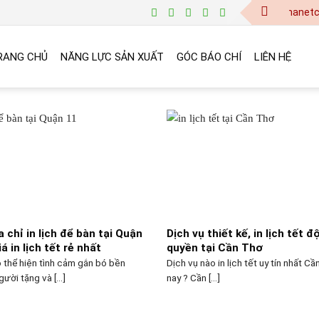
baogia@vinanetco.com | Th
RANG CHỦ
NĂNG LỰC SẢN XUẤT
GÓC BÁO CHÍ
LIÊN HỆ
a chỉ in lịch để bàn tại Quận
Dịch vụ thiết kế, in lịch tết đ
á in lịch tết rẻ nhất
quyền tại Cần Thơ
 thể hiện tình cảm gắn bó bền
Dịch vụ nào in lịch tết uy tín nhất C
ười tặng và [...]
nay ? Cần [...]