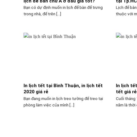
lịch để bàn chữ A ở đâu giá tốt?
tại Tp.H
Bạn có dự định muốn in lịch để bàn để trưng
Lịch để bàn
trong nhà, để trên [...]
thuộc với mọ
In lịch tết tại Bình Thuận, in lịch tết
In lịch tế
2020 giá rẻ
tết giá rẻ
Bạn đang muốn in lịch treo tường để treo tại
Cuối tháng 
phòng làm việc của mình [...]
năm là thời 