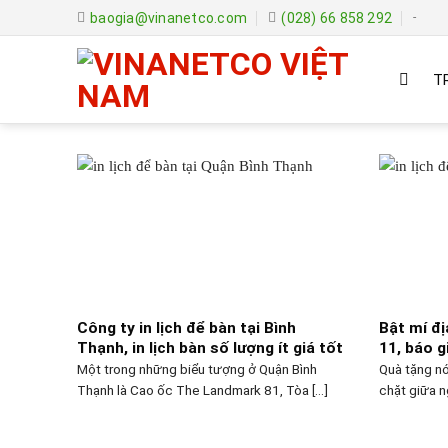
Skip
baogia@vinanetco.com
(028) 66 858 292
-
to
content
T
Công ty in lịch để bàn tại Bình
Bật mí đị
Thạnh, in lịch bàn số lượng ít giá tốt
11, báo gi
Một trong những biểu tượng ở Quận Bình
Quà tặng nó
Thạnh là Cao ốc The Landmark 81, Tòa [...]
chặt giữa ng