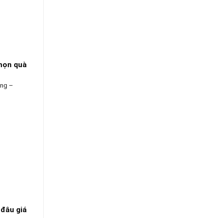
họn quà
àng –
 đâu giá