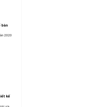
ể bàn
 bàn 2020
iết kế
được ưa