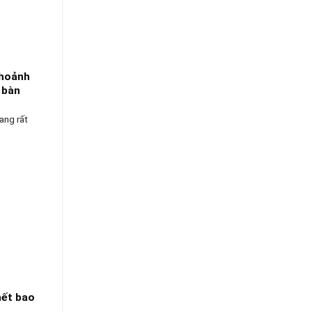
khoảnh
 bàn
ang rất
hết bao