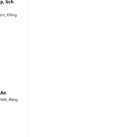
p, lịch
vực, Đồng
 An
mình, đang