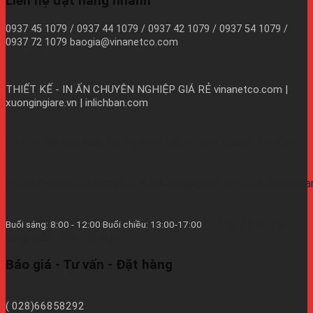
Liên hệ đặt hàng nhanh
0937 45 1079 / 0937 44 1079 / 0937 42 1079 / 0937 54 1079 /
0937 72 1079 baogia@vinanetco.com
THIẾT KẾ - IN ẤN CHUYÊN NGHIỆP GIÁ RẺ
vinanetco.com |
xuongingiare.vn | inlichban.com
B11/9Y Võ Văn Vân, Ấp 2A, Vĩnh Lộc B, Bình Chánh, TPHCM
https://vinanetco.com/https://xuongingiare.vn/https://inlichb
Từ thứ 2 đến thứ 7
Buổi sáng: 8:00 - 12:00 Buổi chiều: 13:00-17:00
hàng tuần - CN/Lễ Nghĩ.
Báo giá - Tư vấn - Đặt hàng
( 028)66858292