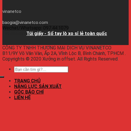
vinanetco
baogia@vinanetco.com
Wechat/Whatsapp: 097.44.1079
Facebook:
Túi giấy - Sổ tay lò xo sỉ lẻ toàn quốc
CÔNG TY TNHH THƯƠNG MẠI DỊCH VỤ VINANETCO
B11/9Y Võ Văn Vân, Ấp 2A, Vĩnh Lộc B, Bình Chánh, TPHCM .
Copyrights © 2020 Xưởng in offset. All Rights Reserved.
TRANG CHỦ
NĂNG LỰC SẢN XUẤT
GÓC BÁO CHÍ
LIÊN HỆ