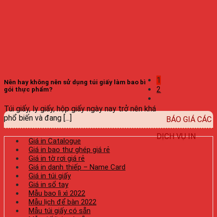
1
Nên hay không nên sử dụng túi giấy làm bao bì
2
gói thực phẩm?
Túi giấy, ly giấy, hộp giấy ngày nay trở nên khá
phổ biến và đang [...]
BÁO GIÁ CÁC
DỊCH VỤ IN
Giá in Catalogue
Giá in bao thư ghép giá rẻ
Giá in tờ rơi giá rẻ
Giá in danh thiếp – Name Card
Giá in túi giấy
Giá in sổ tay
Mẫu bao lì xì 2022
Mẫu lịch để bàn 2022
Mẫu túi giấy có sẵn