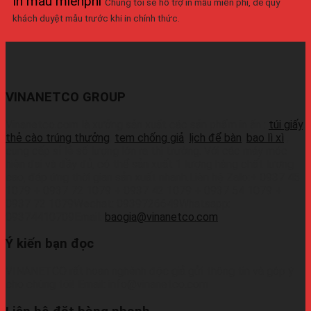
In mẫu miễnphí
Chúng tôi sẽ hỗ trợ in mẫu miễn phí, để quý
khách duyệt mẫu trước khi in chính thức.
VINANETCO GROUP
Vinanetco.com là xưởng sản xuất các sản phẩm in ấn :
túi giấy
,
thẻ cào trúng thưởng
,
tem chống giả
,
lịch để bàn
,
bao lì xì
,
cung cấp sỉ lẻ số lượng lớn ra thị trường. Với các máy móc
hiện đại và đầy đủ, có thể sản xuất 1 lượng hàng chất lượng
cao, đáp ứng thời gian sản xuất nhanh.Liên hệ Zalo:+ 0937 45
1079 + 0937 72 1079 + 0937 42 1079 + 0937 54 1079 +
0937 72 1079Wechat: 0939726649Whatsapp:
09374410709Email:
baogia@vinanetco.com
Ý kiến bạn đọc
VINANETCO rất hoan nghênh độc giả gửi thông tin và góp ý
cho chúng tôi! Email: info@vinanetco.com