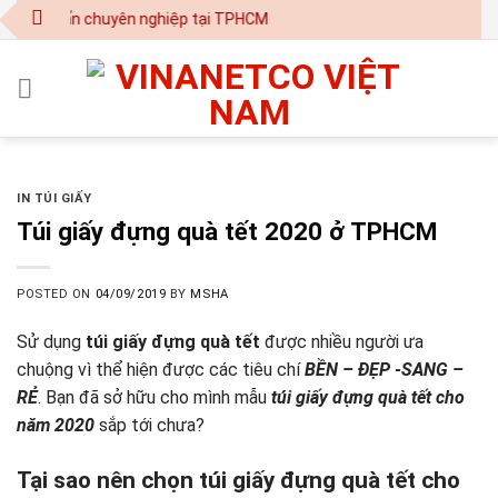
Skip
 - in ấn chuyên nghiệp tại TPHCM
to
content
IN TÚI GIẤY
Túi giấy đựng quà tết 2020 ở TPHCM
POSTED ON
04/09/2019
BY
MSHA
Sử dụng
túi giấy đựng quà tết
được nhiều người ưa
chuộng vì thể hiện được các tiêu chí
BỀN – ĐẸP -SANG –
RẺ
. Bạn đã sở hữu cho mình mẫu
túi giấy đựng quà tết cho
năm 2020
sắp tới chưa?
Tại sao nên chọn túi giấy đựng quà tết cho