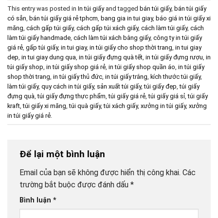
This entry was posted in
In túi giấy
and tagged
bán túi giấy
,
bán túi giấy
có sẵn
,
bán túi giấy giá rẻ tphcm
,
bang gia in tui giay
,
báo giá in túi giấy xi
măng
,
cách gấp túi giấy
,
cách gấp túi xách giấy
,
cách làm túi giấy
,
cách
làm túi giấy handmade
,
cách làm túi xách bằng giấy
,
công ty in túi giấy
giá rẻ
,
gấp túi giấy
,
in tui giay
,
in túi giấy cho shop thời trang
,
in tui giay
dep
,
in tui giay dung qua
,
in túi giấy đựng quà tết
,
in túi giấy đựng rượu
,
in
túi giấy shop
,
in túi giấy shop giá rẻ
,
in túi giấy shop quần áo
,
in túi giấy
shop thời trang
,
in túi giấy thủ đức
,
in túi giấy trắng
,
kích thước túi giấy
,
làm túi giấy
,
quy cách in túi giấy
,
sản xuất túi giấy
,
túi giấy đẹp
,
túi giấy
đựng quà
,
túi giấy đựng thực phẩm
,
túi giấy giá rẻ
,
túi giấy giá sỉ
,
túi giấy
kraft
,
túi giấy xi măng
,
túi quà giấy
,
túi xách giấy
,
xưởng in túi giấy
,
xưởng
in túi giấy giá rẻ
.
Để lại một bình luận
Email của bạn sẽ không được hiển thị công khai.
Các
trường bắt buộc được đánh dấu
*
Bình luận
*