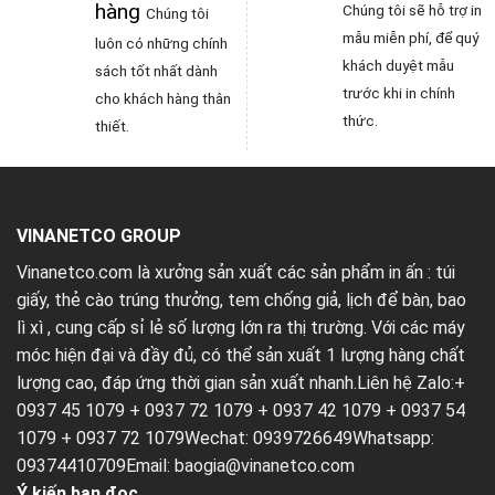
hàng
Chúng tôi sẽ hỗ trợ in
Chúng tôi
mẫu miễn phí, để quý
luôn có những chính
khách duyệt mẫu
sách tốt nhất dành
trước khi in chính
cho khách hàng thân
thức.
thiết.
VINANETCO GROUP
Vinanetco.com là xưởng sản xuất các sản phẩm in ấn :
túi
giấy
,
thẻ cào trúng thưởng
,
tem chống giả
,
lịch để bàn
,
bao
lì xì
, cung cấp sỉ lẻ số lượng lớn ra thị trường. Với các máy
móc hiện đại và đầy đủ, có thể sản xuất 1 lượng hàng chất
lượng cao, đáp ứng thời gian sản xuất nhanh.Liên hệ Zalo:+
0937 45 1079 + 0937 72 1079 + 0937 42 1079 + 0937 54
1079 + 0937 72 1079Wechat: 0939726649Whatsapp:
09374410709Email:
baogia@vinanetco.com
Ý kiến bạn đọc