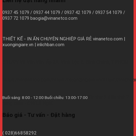
Liên hệ đặt hàng nhanh
0937 45 1079 / 0937 44 1079 / 0937 42 1079 / 0937 54 1079 /
0937 72 1079 baogia@vinanetco.com
THIẾT KẾ - IN ẤN CHUYÊN NGHIỆP GIÁ RẺ
vinanetco.com |
xuongingiare.vn | inlichban.com
B11/9Y Võ Văn Vân, Ấp 2A, Vĩnh Lộc B, Bình Chánh, TPHCM
https://vinanetco.com/https://xuongingiare.vn/https://inlichb
Từ thứ 2 đến thứ 7
Buổi sáng: 8:00 - 12:00 Buổi chiều: 13:00-17:00
hàng tuần - CN/Lễ Nghĩ.
Báo giá - Tư vấn - Đặt hàng
( 028)66858292