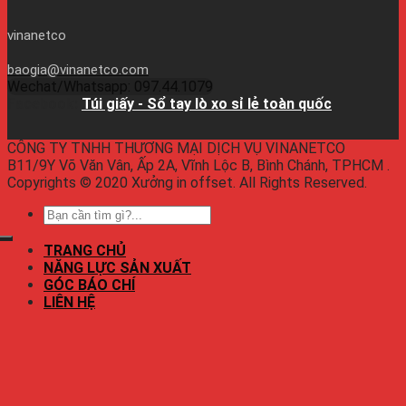
vinanetco
baogia@vinanetco.com
Wechat/Whatsapp: 097.44.1079
Facebook:
Túi giấy - Sổ tay lò xo sỉ lẻ toàn quốc
CÔNG TY TNHH THƯƠNG MẠI DỊCH VỤ VINANETCO
B11/9Y Võ Văn Vân, Ấp 2A, Vĩnh Lộc B, Bình Chánh, TPHCM .
Copyrights © 2020 Xưởng in offset. All Rights Reserved.
TRANG CHỦ
NĂNG LỰC SẢN XUẤT
GÓC BÁO CHÍ
LIÊN HỆ