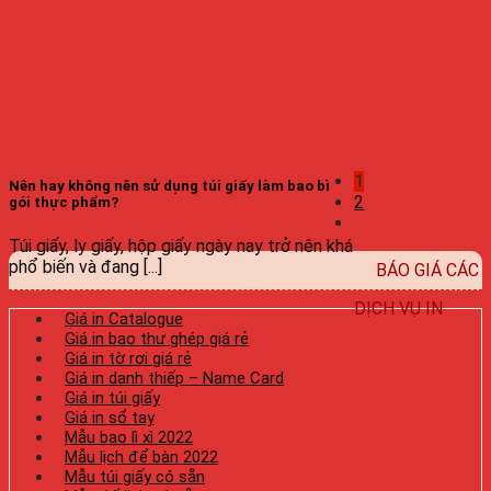
1
Nên hay không nên sử dụng túi giấy làm bao bì
2
gói thực phẩm?
Túi giấy, ly giấy, hộp giấy ngày nay trở nên khá
phổ biến và đang [...]
BÁO GIÁ CÁC
DỊCH VỤ IN
Giá in Catalogue
Giá in bao thư ghép giá rẻ
Giá in tờ rơi giá rẻ
Giá in danh thiếp – Name Card
Giá in túi giấy
Giá in sổ tay
Mẫu bao lì xì 2022
Mẫu lịch để bàn 2022
Mẫu túi giấy có sẵn