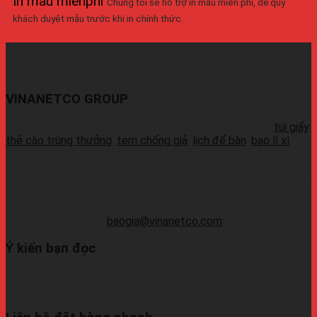
In mẫu miễnphí
Chúng tôi sẽ hỗ trợ in mẫu miễn phí, để quý
khách duyệt mẫu trước khi in chính thức.
VINANETCO GROUP
Vinanetco.com là xưởng sản xuất các sản phẩm in ấn :
túi giấy
,
thẻ cào trúng thưởng
,
tem chống giả
,
lịch để bàn
,
bao lì xì
,
cung cấp sỉ lẻ số lượng lớn ra thị trường. Với các máy móc
hiện đại và đầy đủ, có thể sản xuất 1 lượng hàng chất lượng
cao, đáp ứng thời gian sản xuất nhanh.Liên hệ Zalo:+ 0937 45
1079 + 0937 72 1079 + 0937 42 1079 + 0937 54 1079 +
0937 72 1079Wechat: 0939726649Whatsapp:
09374410709Email:
baogia@vinanetco.com
Ý kiến bạn đọc
VINANETCO rất hoan nghênh độc giả gửi thông tin và góp ý
cho chúng tôi! Email: info@vinanetco.com