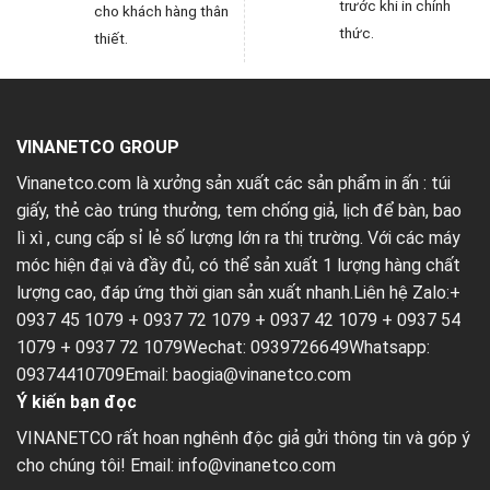
trước khi in chính
cho khách hàng thân
thức.
thiết.
VINANETCO GROUP
Vinanetco.com là xưởng sản xuất các sản phẩm in ấn :
túi
giấy
,
thẻ cào trúng thưởng
,
tem chống giả
,
lịch để bàn
,
bao
lì xì
, cung cấp sỉ lẻ số lượng lớn ra thị trường. Với các máy
móc hiện đại và đầy đủ, có thể sản xuất 1 lượng hàng chất
lượng cao, đáp ứng thời gian sản xuất nhanh.Liên hệ Zalo:+
0937 45 1079 + 0937 72 1079 + 0937 42 1079 + 0937 54
1079 + 0937 72 1079Wechat: 0939726649Whatsapp:
09374410709Email:
baogia@vinanetco.com
Ý kiến bạn đọc
VINANETCO rất hoan nghênh độc giả gửi thông tin và góp ý
cho chúng tôi! Email: info@vinanetco.com