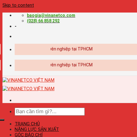
Skip to content
baogia@vinanetco.com
(028) 66 858 292
-
ết kế - in ấn chuyên nghiệp tại TPHCM
ết kế - in ấn chuyên nghiệp tại TPHCM
TRANG CHỦ
NĂNG LỰC SẢN XUẤT
GÓC BÁO CHÍ