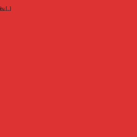
 [...]