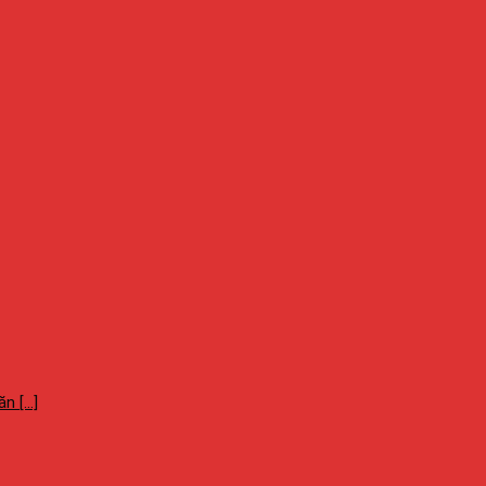
 [...]