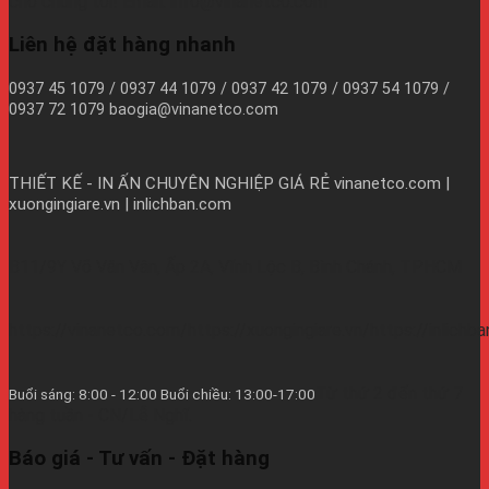
cho chúng tôi! Email: info@vinanetco.com
Liên hệ đặt hàng nhanh
0937 45 1079 / 0937 44 1079 / 0937 42 1079 / 0937 54 1079 /
0937 72 1079 baogia@vinanetco.com
THIẾT KẾ - IN ẤN CHUYÊN NGHIỆP GIÁ RẺ
vinanetco.com |
xuongingiare.vn | inlichban.com
B11/9Y Võ Văn Vân, Ấp 2A, Vĩnh Lộc B, Bình Chánh, TPHCM
https://vinanetco.com/https://xuongingiare.vn/https://inlichb
Từ thứ 2 đến thứ 7
Buổi sáng: 8:00 - 12:00 Buổi chiều: 13:00-17:00
hàng tuần - CN/Lễ Nghĩ.
Báo giá - Tư vấn - Đặt hàng