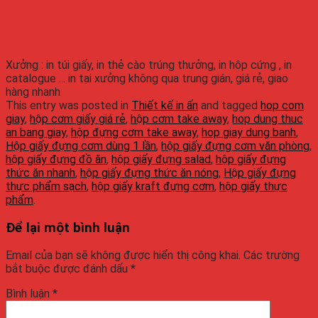
Xưởng : in túi giấy, in thẻ cào trúng thưởng, in hộp cứng , in
catalogue ... in tại xưởng không qua trung gián, giá rẻ, giao
hàng nhanh
This entry was posted in
Thiết kế in ấn
and tagged
hop com
giay
,
hộp cơm giấy giá rẻ
,
hộp cơm take away
,
hop dung thuc
an bang giay
,
hộp đựng cơm take away
,
hop giay dung banh
,
Hộp giấy đựng cơm dùng 1 lần
,
hộp giấy đựng cơm văn phòng
,
hộp giấy đựng đồ ăn
,
hộp giấy đựng salad
,
hộp giấy đựng
thức ăn nhanh
,
hộp giấy đựng thức ăn nóng
,
Hộp giấy đựng
thực phẩm sạch
,
hộp giấy kraft đựng cơm
,
hộp giấy thực
phẩm
.
Để lại một bình luận
Email của bạn sẽ không được hiển thị công khai.
Các trường
bắt buộc được đánh dấu
*
Bình luận
*