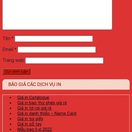
Tên
*
Email
*
Trang web
BÁO GIÁ CÁC DỊCH VỤ IN
Giá in Catalogue
Giá in bao thư ghép giá rẻ
Giá in tờ rơi giá rẻ
Giá in danh thiếp – Name Card
Giá in túi giấy
Giá in sổ tay
Mẫu bao lì xì 2022