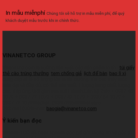
In mẫu miễnphí
Chúng tôi sẽ hỗ trợ in mẫu miễn phí, để quý
khách duyệt mẫu trước khi in chính thức.
VINANETCO GROUP
Vinanetco.com là xưởng sản xuất các sản phẩm in ấn :
túi giấy
,
thẻ cào trúng thưởng
,
tem chống giả
,
lịch để bàn
,
bao lì xì
,
cung cấp sỉ lẻ số lượng lớn ra thị trường. Với các máy móc
hiện đại và đầy đủ, có thể sản xuất 1 lượng hàng chất lượng
cao, đáp ứng thời gian sản xuất nhanh.Liên hệ Zalo:+ 0937 45
1079 + 0937 72 1079 + 0937 42 1079 + 0937 54 1079 +
0937 72 1079Wechat: 0939726649Whatsapp:
09374410709Email:
baogia@vinanetco.com
Ý kiến bạn đọc
VINANETCO rất hoan nghênh độc giả gửi thông tin và góp ý