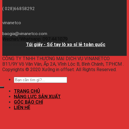
( 028)66858292
vinanetco
baogia@vinanetco.com
Wechat/Whatsapp: 097.44.1079
Facebook:
Túi giấy - Sổ tay lò xo sỉ lẻ toàn quốc
CÔNG TY TNHH THƯƠNG MẠI DỊCH VỤ VINANETCO
B11/9Y Võ Văn Vân, Ấp 2A, Vĩnh Lộc B, Bình Chánh, TPHCM .
Copyrights © 2020 Xưởng in offset. All Rights Reserved.
TRANG CHỦ
NĂNG LỰC SẢN XUẤT
GÓC BÁO CHÍ
LIÊN HỆ