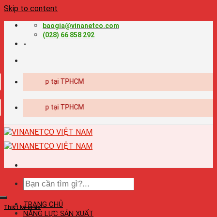
Skip to content
baogia@vinanetco.com
(028) 66 858 292
-
yên nghiệp tại TPHCM
yên nghiệp tại TPHCM
TRANG CHỦ
Thiết kế in ấn
NĂNG LỰC SẢN XUẤT