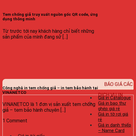
Tem chống giả truy xuất nguồn gốc QR code, ứng
dụng thông minh
Từ trước tới nay khách hàng chỉ biết những
sản phẩm của mình đang sử [...]
BÁO GIÁ CÁC
Công nghệ in tem chống giả – in tem bảo hành tại
VINANETCO
DỊCH VỤ IN
Giá in Catalogue
Giá in bao thư
VINANETCO là 1 đơn vị sản xuất tem chống
ghép giá rẻ
giả – tem bảo hành chuyên [...]
Giá in tờ rơi giá
rẻ
1 Comment
Giá in danh thiếp
– Name Card