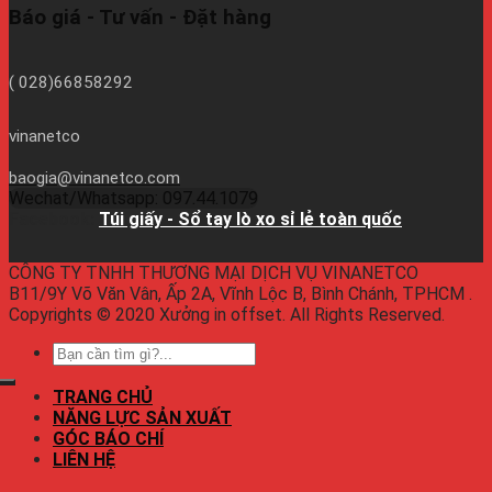
Báo giá - Tư vấn - Đặt hàng
( 028)66858292
vinanetco
baogia@vinanetco.com
Wechat/Whatsapp: 097.44.1079
Facebook:
Túi giấy - Sổ tay lò xo sỉ lẻ toàn quốc
CÔNG TY TNHH THƯƠNG MẠI DỊCH VỤ VINANETCO
B11/9Y Võ Văn Vân, Ấp 2A, Vĩnh Lộc B, Bình Chánh, TPHCM .
Copyrights © 2020 Xưởng in offset. All Rights Reserved.
TRANG CHỦ
NĂNG LỰC SẢN XUẤT
GÓC BÁO CHÍ
LIÊN HỆ