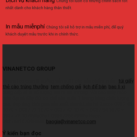
Dịch vụ khách hàng
Chúng tôi luôn có những chính sách tốt
nhất dành cho khách hàng thân thiết.
In mẫu miễnphí
Chúng tôi sẽ hỗ trợ in mẫu miễn phí, để quý
khách duyệt mẫu trước khi in chính thức.
VINANETCO GROUP
Vinanetco.com là xưởng sản xuất các sản phẩm in ấn :
túi giấy
,
thẻ cào trúng thưởng
,
tem chống giả
,
lịch để bàn
,
bao lì xì
,
cung cấp sỉ lẻ số lượng lớn ra thị trường. Với các máy móc
hiện đại và đầy đủ, có thể sản xuất 1 lượng hàng chất lượng
cao, đáp ứng thời gian sản xuất nhanh.Liên hệ Zalo:+ 0937 45
1079 + 0937 72 1079 + 0937 42 1079 + 0937 54 1079 +
0937 72 1079Wechat: 0939726649Whatsapp:
09374410709Email:
baogia@vinanetco.com
Ý kiến bạn đọc