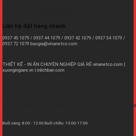
VINANETCO rất hoan nghênh độc giả gửi thông tin và góp ý
cho chúng tôi! Email: info@vinanetco.com
Liên hệ đặt hàng nhanh
0937 45 1079 / 0937 44 1079 / 0937 42 1079 / 0937 54 1079 /
0937 72 1079 baogia@vinanetco.com
THIẾT KẾ - IN ẤN CHUYÊN NGHIỆP GIÁ RẺ
vinanetco.com |
xuongingiare.vn | inlichban.com
B11/9Y Võ Văn Vân, Ấp 2A, Vĩnh Lộc B, Bình Chánh, TPHCM
https://vinanetco.com/https://xuongingiare.vn/https://inlichb
Từ thứ 2 đến thứ 7
Buổi sáng: 8:00 - 12:00 Buổi chiều: 13:00-17:00
hàng tuần - CN/Lễ Nghĩ.