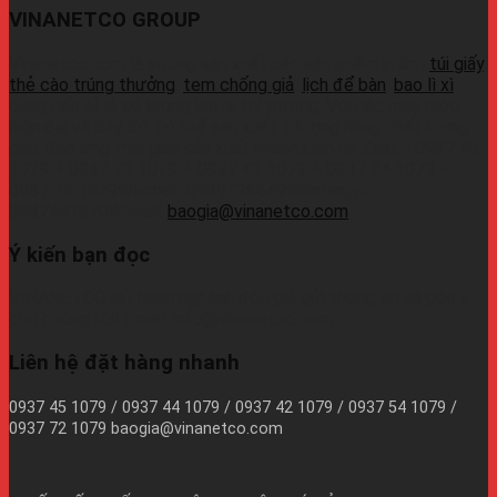
VINANETCO GROUP
Vinanetco.com là xưởng sản xuất các sản phẩm in ấn :
túi giấy
,
thẻ cào trúng thưởng
,
tem chống giả
,
lịch để bàn
,
bao lì xì
,
cung cấp sỉ lẻ số lượng lớn ra thị trường. Với các máy móc
hiện đại và đầy đủ, có thể sản xuất 1 lượng hàng chất lượng
cao, đáp ứng thời gian sản xuất nhanh.Liên hệ Zalo:+ 0937 45
1079 + 0937 72 1079 + 0937 42 1079 + 0937 54 1079 +
0937 72 1079Wechat: 0939726649Whatsapp:
09374410709Email:
baogia@vinanetco.com
Ý kiến bạn đọc
VINANETCO rất hoan nghênh độc giả gửi thông tin và góp ý
cho chúng tôi! Email: info@vinanetco.com
Liên hệ đặt hàng nhanh
0937 45 1079 / 0937 44 1079 / 0937 42 1079 / 0937 54 1079 /
0937 72 1079 baogia@vinanetco.com