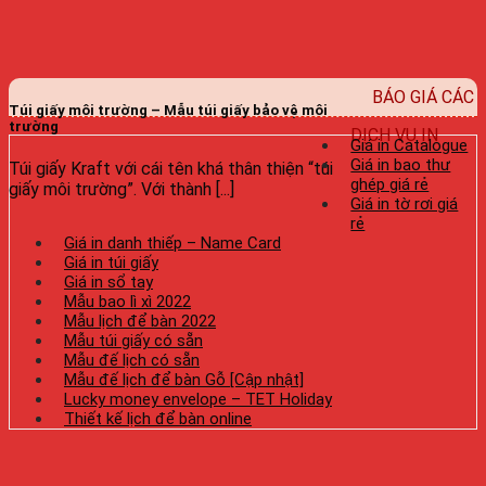
BÁO GIÁ CÁC
Túi giấy môi trường – Mẫu túi giấy bảo vệ môi
trường
DỊCH VỤ IN
Giá in Catalogue
Giá in bao thư
Túi giấy Kraft với cái tên khá thân thiện “túi
ghép giá rẻ
giấy môi trường”. Với thành [...]
Giá in tờ rơi giá
rẻ
Giá in danh thiếp – Name Card
Giá in túi giấy
Giá in sổ tay
Mẫu bao lì xì 2022
Mẫu lịch để bàn 2022
Mẫu túi giấy có sẵn
Mẫu đế lịch có sẵn
Mẫu đế lịch để bàn Gỗ [Cập nhật]
Lucky money envelope – TET Holiday
Thiết kế lịch để bàn online