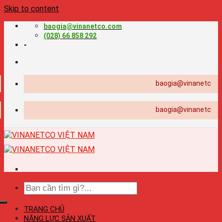
Skip to content
baogia@vinanetco.com
(028) 66 858 292
-
baogia@vinanetco.com | T
baogia@vinanetco.com | T
TRANG CHỦ
NĂNG LỰC SẢN XUẤT