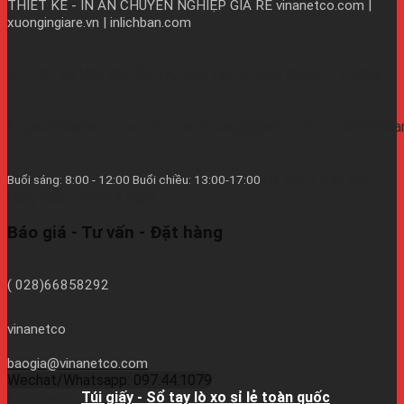
THIẾT KẾ - IN ẤN CHUYÊN NGHIỆP GIÁ RẺ
vinanetco.com |
xuongingiare.vn | inlichban.com
B11/9Y Võ Văn Vân, Ấp 2A, Vĩnh Lộc B, Bình Chánh, TPHCM
https://vinanetco.com/https://xuongingiare.vn/https://inlichb
Từ thứ 2 đến thứ 7
Buổi sáng: 8:00 - 12:00 Buổi chiều: 13:00-17:00
hàng tuần - CN/Lễ Nghĩ.
Báo giá - Tư vấn - Đặt hàng
( 028)66858292
vinanetco
baogia@vinanetco.com
Wechat/Whatsapp: 097.44.1079
Facebook:
Túi giấy - Sổ tay lò xo sỉ lẻ toàn quốc