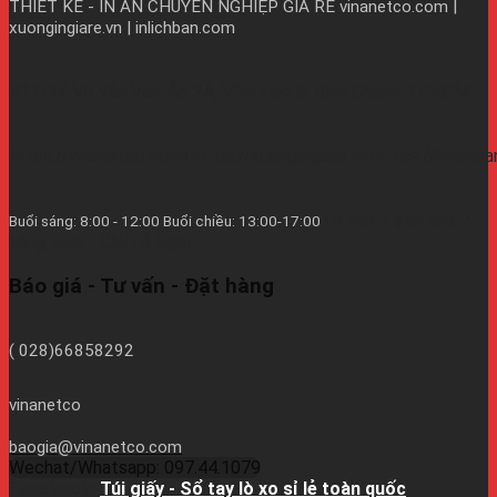
THIẾT KẾ - IN ẤN CHUYÊN NGHIỆP GIÁ RẺ
vinanetco.com |
xuongingiare.vn | inlichban.com
B11/9Y Võ Văn Vân, Ấp 2A, Vĩnh Lộc B, Bình Chánh, TPHCM
https://vinanetco.com/https://xuongingiare.vn/https://inlichb
Từ thứ 2 đến thứ 7
Buổi sáng: 8:00 - 12:00 Buổi chiều: 13:00-17:00
hàng tuần - CN/Lễ Nghĩ.
Báo giá - Tư vấn - Đặt hàng
( 028)66858292
vinanetco
baogia@vinanetco.com
Wechat/Whatsapp: 097.44.1079
Facebook:
Túi giấy - Sổ tay lò xo sỉ lẻ toàn quốc