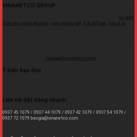
VINANETCO GROUP
Vinanetco.com là xưởng sản xuất các sản phẩm in ấn :
túi giấy
,
thẻ cào trúng thưởng
,
tem chống giả
,
lịch để bàn
,
bao lì xì
,
cung cấp sỉ lẻ số lượng lớn ra thị trường. Với các máy móc
hiện đại và đầy đủ, có thể sản xuất 1 lượng hàng chất lượng
cao, đáp ứng thời gian sản xuất nhanh.Liên hệ Zalo:+ 0937 45
1079 + 0937 72 1079 + 0937 42 1079 + 0937 54 1079 +
0937 72 1079Wechat: 0939726649Whatsapp:
09374410709Email:
baogia@vinanetco.com
Ý kiến bạn đọc
VINANETCO rất hoan nghênh độc giả gửi thông tin và góp ý
cho chúng tôi! Email: info@vinanetco.com
Liên hệ đặt hàng nhanh
0937 45 1079 / 0937 44 1079 / 0937 42 1079 / 0937 54 1079 /
0937 72 1079 baogia@vinanetco.com