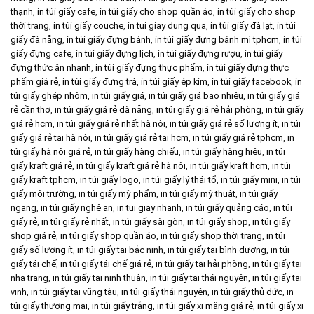
thạnh
,
in túi giấy cafe
,
in túi giấy cho shop quần áo
,
in túi giấy cho shop
thời trang
,
in túi giấy couche
,
in tui giay dung qua
,
in túi giấy đà lạt
,
in túi
giấy đà nẵng
,
in túi giấy đựng bánh
,
in túi giấy đựng bánh mì tphcm
,
in túi
giấy đựng cafe
,
in túi giấy đựng lịch
,
in túi giấy đựng rượu
,
in túi giấy
đựng thức ăn nhanh
,
in túi giấy đựng thực phẩm
,
in túi giấy đựng thực
phẩm giá rẻ
,
in túi giấy đựng trà
,
in túi giấy ép kim
,
in túi giấy facebook
,
in
túi giấy ghép nhôm
,
in túi giấy giá
,
in túi giấy giá bao nhiêu
,
in túi giấy giá
rẻ cần thơ
,
in túi giấy giá rẻ đà nẵng
,
in túi giấy giá rẻ hải phòng
,
in túi giấy
giá rẻ hcm
,
in túi giấy giá rẻ nhất hà nội
,
in túi giấy giá rẻ số lượng ít
,
in túi
giấy giá rẻ tại hà nội
,
in túi giấy giá rẻ tại hcm
,
in túi giấy giá rẻ tphcm
,
in
túi giấy hà nội giá rẻ
,
in túi giấy hàng chiếu
,
in túi giấy hàng hiệu
,
in túi
giấy kraft giá rẻ
,
in túi giấy kraft giá rẻ hà nội
,
in túi giấy kraft hcm
,
in túi
giấy kraft tphcm
,
in túi giấy logo
,
in túi giấy lý thái tổ
,
in túi giấy mini
,
in túi
giấy môi trường
,
in túi giấy mỹ phẩm
,
in túi giấy mỹ thuật
,
in túi giấy
ngang
,
in túi giấy nghệ an
,
in tui giay nhanh
,
in túi giấy quảng cáo
,
in túi
giấy rẻ
,
in túi giấy rẻ nhất
,
in túi giấy sài gòn
,
in túi giấy shop
,
in túi giấy
shop giá rẻ
,
in túi giấy shop quần áo
,
in túi giấy shop thời trang
,
in túi
giấy số lượng ít
,
in túi giấy tại bắc ninh
,
in túi giấy tại bình dương
,
in túi
giấy tái chế
,
in túi giấy tái chế giá rẻ
,
in túi giấy tại hải phòng
,
in túi giấy tại
nha trang
,
in túi giấy tại ninh thuận
,
in túi giấy tại thái nguyên
,
in túi giấy tại
vinh
,
in túi giấy tại vũng tàu
,
in túi giấy thái nguyên
,
in túi giấy thủ đức
,
in
túi giấy thương mại
,
in túi giấy trắng
,
in túi giấy xi măng giá rẻ
,
in túi giấy xi