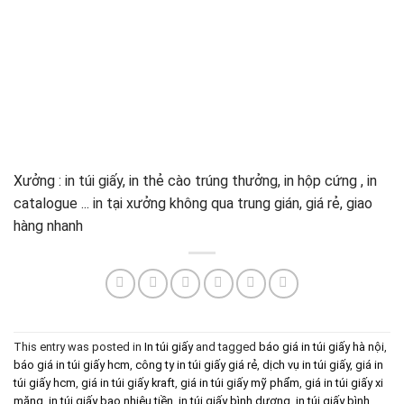
Xưởng : in túi giấy, in thẻ cào trúng thưởng, in hộp cứng , in
catalogue ... in tại xưởng không qua trung gián, giá rẻ, giao
hàng nhanh
This entry was posted in
In túi giấy
and tagged
báo giá in túi giấy hà nội
,
báo giá in túi giấy hcm
,
công ty in túi giấy giá rẻ
,
dịch vụ in túi giấy
,
giá in
túi giấy hcm
,
giá in túi giấy kraft
,
giá in túi giấy mỹ phẩm
,
giá in túi giấy xi
măng
,
in túi giấy bao nhiêu tiền
,
in túi giấy bình dương
,
in túi giấy bình