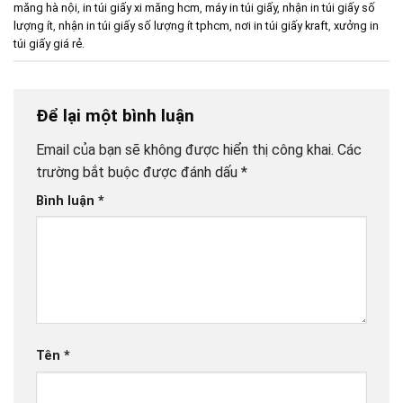
măng hà nội
,
in túi giấy xi măng hcm
,
máy in túi giấy
,
nhận in túi giấy số
lượng ít
,
nhận in túi giấy số lượng ít tphcm
,
nơi in túi giấy kraft
,
xưởng in
túi giấy giá rẻ
.
Để lại một bình luận
Email của bạn sẽ không được hiển thị công khai.
Các
trường bắt buộc được đánh dấu
*
Bình luận
*
Tên
*