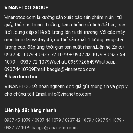
VINANETCO GROUP
Vinanetco.com là xưởng sản xuất các sản phẩm in ấn :
túi
giấy
,
thẻ cào trúng thưởng
,
tem chống giả
,
lịch để bàn
,
bao
lì xì
, cung cấp sỉ lẻ số lượng lớn ra thị trường. Với các máy
móc hiện đại và đầy đủ, có thể sản xuất 1 lượng hàng chất
lượng cao, đáp ứng thời gian sản xuất nhanh.Liên hệ Zalo:+
0937 45 1079 + 0937 72 1079 + 0937 42 1079 + 0937 54
1079 + 0937 72 1079Wechat: 0939726649Whatsapp:
09374410709Email:
baogia@vinanetco.com
Ý kiến bạn đọc
VINANETCO rất hoan nghênh độc giả gửi thông tin và góp ý
cho chúng tôi! Email: info@vinanetco.com
Liên hệ đặt hàng nhanh
0937 45 1079 / 0937 44 1079 / 0937 42 1079 / 0937 54 1079 /
0937 72 1079 baogia@vinanetco.com