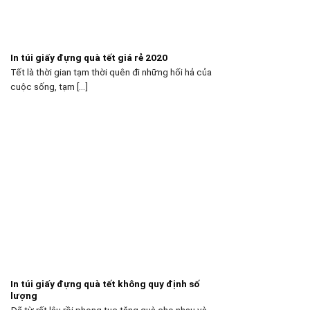
In túi giấy đựng quà tết giá rẻ 2020
Tết là thời gian tạm thời quên đi những hối hả của
cuộc sống, tạm [...]
In túi giấy đựng quà tết không quy định số
lượng
Đã từ rất lâu rồi phong tục tặng quà cho nhau và