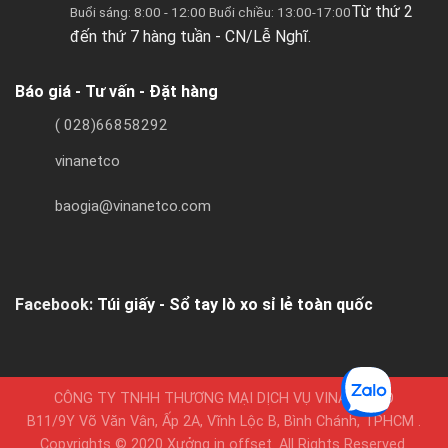
Từ thứ 2
Buổi sáng: 8:00 - 12:00 Buổi chiều: 13:00-17:00
đến thứ 7 hàng tuần - CN/Lễ Nghĩ.
Báo giá - Tư vấn - Đặt hàng
( 028)66858292
vinanetco
baogia@vinanetco.com
Facebook:
Túi giấy - Sổ tay lò xo sỉ lẻ toàn quốc
CÔNG TY TNHH THƯƠNG MẠI DỊCH VỤ VINANETCO
B11/9Y Võ Văn Vân, Ấp 2A, Vĩnh Lộc B, Bình Chánh, TPHCM .
Copyrights © 2020 Xưởng in offset. All Rights Reserved.