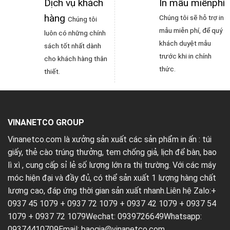
Dịch vụ khách
In mẫu miễnphí
hàng
Chúng tôi sẽ hỗ trợ in
Chúng tôi
mẫu miễn phí, để quý
luôn có những chính
khách duyệt mẫu
sách tốt nhất dành
trước khi in chính
cho khách hàng thân
thức.
thiết.
VINANETCO GROUP
Vinanetco.com là xưởng sản xuất các sản phẩm in ấn :
túi
giấy
,
thẻ cào trúng thưởng
,
tem chống giả
,
lịch để bàn
,
bao
lì xì
, cung cấp sỉ lẻ số lượng lớn ra thị trường. Với các máy
móc hiện đại và đầy đủ, có thể sản xuất 1 lượng hàng chất
lượng cao, đáp ứng thời gian sản xuất nhanh.Liên hệ Zalo:+
0937 45 1079 + 0937 72 1079 + 0937 42 1079 + 0937 54
1079 + 0937 72 1079Wechat: 0939726649Whatsapp:
09374410709Email:
baogia@vinanetco.com