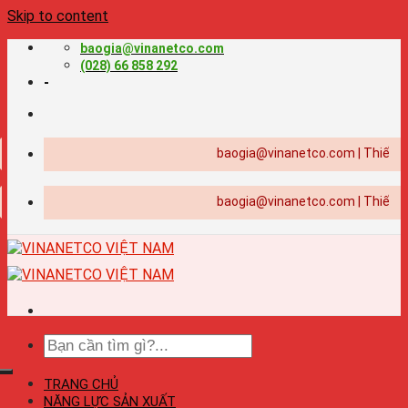
Skip to content
baogia@vinanetco.com
(028) 66 858 292
-
baogia@vinanetco.com | Thiết kế - in ấ
baogia@vinanetco.com | Thiết kế - in ấ
TRANG CHỦ
NĂNG LỰC SẢN XUẤT