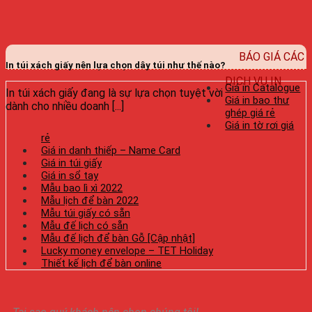
BÁO GIÁ CÁC
In túi xách giấy nên lựa chọn dây túi như thế nào?
DỊCH VỤ IN
Giá in Catalogue
In túi xách giấy đang là sự lựa chọn tuyệt vời
Giá in bao thư
dành cho nhiều doanh [...]
ghép giá rẻ
Giá in tờ rơi giá
rẻ
Giá in danh thiếp – Name Card
Giá in túi giấy
Giá in sổ tay
Mẫu bao lì xì 2022
Mẫu lịch để bàn 2022
Mẫu túi giấy có sẵn
Mẫu đế lịch có sẵn
Mẫu đế lịch để bàn Gỗ [Cập nhật]
Lucky money envelope – TET Holiday
Thiết kế lịch để bàn online