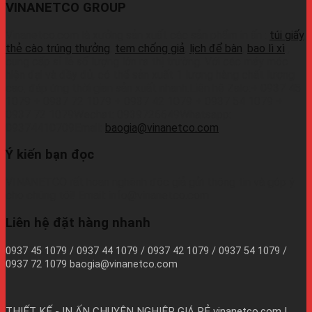
VINANETCO GROUP
Vinanetco.com là xưởng sản xuất các sản phẩm in ấn :
túi giấy
,
thẻ cào trúng thưởng
,
tem chống giả
,
lịch để bàn
,
bao lì xì
,
cung cấp sỉ lẻ số lượng lớn ra thị trường. Với các máy móc
hiện đại và đầy đủ, có thể sản xuất 1 lượng hàng chất lượng
cao, đáp ứng thời gian sản xuất nhanh.Liên hệ Zalo:+ 0937 45
1079 + 0937 72 1079 + 0937 42 1079 + 0937 54 1079 +
0937 72 1079Wechat: 0939726649Whatsapp:
09374410709Email:
baogia@vinanetco.com
Ý kiến bạn đọc
VINANETCO rất hoan nghênh độc giả gửi thông tin và góp ý
cho chúng tôi! Email: info@vinanetco.com
Liên hệ đặt hàng nhanh
0937 45 1079 / 0937 44 1079 / 0937 42 1079 / 0937 54 1079 /
0937 72 1079 baogia@vinanetco.com
THIẾT KẾ - IN ẤN CHUYÊN NGHIỆP GIÁ RẺ
vinanetco.com |