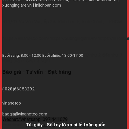
xuongingiare.vn | inlichban.com
B11/9Y Võ Văn Vân, Ấp 2A, Vĩnh Lộc B, Bình Chánh, TPHCM
https://vinanetco.com/https://xuongingiare.vn/https://inlichb
Từ thứ 2 đến thứ 7
Buổi sáng: 8:00 - 12:00 Buổi chiều: 13:00-17:00
hàng tuần - CN/Lễ Nghĩ.
Báo giá - Tư vấn - Đặt hàng
( 028)66858292
vinanetco
baogia@vinanetco.com
Wechat/Whatsapp: 097.44.1079
Facebook:
Túi giấy - Sổ tay lò xo sỉ lẻ toàn quốc