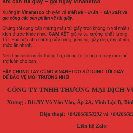
Khi cần túi giấy – gọi ngay Vinanetco
Xưởng in
Vinanetco
chuyên về
thiết kế – in ấn – sản xuất và
gia công các sản phẩm về túi giấy.
Chúng tôi cung cấp những mẫu túi giấy trơn không in với nhiều
kích thước khác nhau,
CAM KẾT
giá rẻ tại xưởng, chất lượng
tốt. Phù hợp cho những cửa hàng quần áo, giầy dép, mỹ phẩm,
thức ăn nhanh,….
Nếu bạn muốn in ấn thông tin, chúng tôi cũng có máy móc hỗ
trợ luôn cho bạn.
HÃY CHUNG TAY CÙNG VINANETCO SỬ DỤNG TÚI GIẤY
ĐỂ BẢO VỆ MÔI TRƯỜNG NHÉ!
CÔNG TY TNHH THƯƠNG MẠI DỊCH V
Xưởng : B11/9Y Võ Văn Vân, Ấp 2A, Vĩnh Lộc B, B
Điện thoại
:
+842866858292 và +8428668
Liên hệ Zalo: