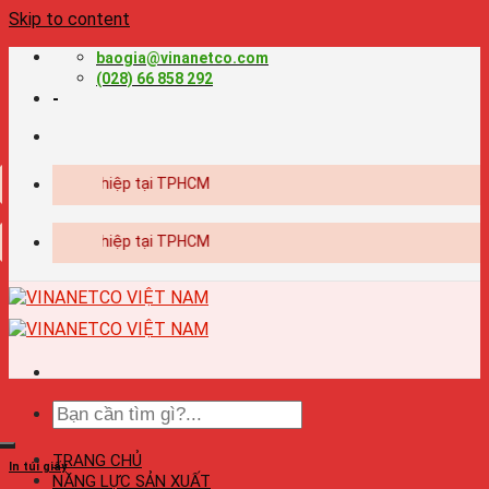
Skip to content
baogia@vinanetco.com
(028) 66 858 292
-
chuyên nghiệp tại TPHCM
chuyên nghiệp tại TPHCM
TRANG CHỦ
In túi giấy
NĂNG LỰC SẢN XUẤT