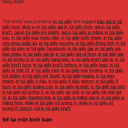
hàng nhanh
This entry was posted in
In túi giấy
and tagged
báo giá in túi
giấy hcm
,
dịch vụ in túi giấy
,
giá in túi giấy hcm
,
giá in túi giấy
kraft
,
giá in túi giấy mỹ phẩm
,
giá in túi giấy xi măng
,
in túi giấy
bạc
,
in túi giấy bao nhiêu tiền
,
in túi giấy bình thạnh
,
in túi giấy
cho shop quần áo
,
in túi giấy couche
,
in túi giấy đựng lịch
,
in túi
giấy ép kim
,
in túi giấy facebook
,
in túi giấy giá
,
in túi giấy giá
bao nhiêu
,
in túi giấy giá rẻ
,
in túi giấy giá rẻ hcm
,
in túi giấy giá
rẻ số lượng ít
,
in túi giấy hàng hiệu
,
in túi giấy kraft giá rẻ
,
in túi
giấy kraft hcm
,
in túi giấy kraft tphcm
,
in túi giấy logo
,
in túi
giấy lý thái tổ
,
in túi giấy mini
,
in túi giấy môi trường
,
in túi giấy
mỹ phẩm
,
in túi giấy mỹ thuật
,
in túi giấy ngang
,
in tui giay
nhanh
,
in túi giấy ở đâu
,
in túi giấy ở đâu tphcm
,
in túi giấy ở
hcm
,
in túi giấy quảng cáo
,
in túi giấy rẻ nhất
,
in túi giấy sài gòn
,
in túi giấy số lượng ít
,
in túi giấy tái chế
,
in túi giấy tái chế giá
rẻ
,
in túi giấy thương mại
,
in túi giấy xi măng giá rẻ
,
in túi giấy xi
măng hcm
,
nhận in túi giấy số lượng ít
,
nhận in túi giấy số
lượng ít tphcm
,
nơi in túi giấy kraft
.
Để lại một bình luận