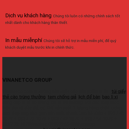
Dịch vụ khách hàng
Chúng tôi luôn có những chính sách tốt
nhất dành cho khách hàng thân thiết.
In mẫu miễnphí
Chúng tôi sẽ hỗ trợ in mẫu miễn phí, để quý
khách duyệt mẫu trước khi in chính thức.
VINANETCO GROUP
Vinanetco.com là xưởng sản xuất các sản phẩm in ấn :
túi giấy
,
thẻ cào trúng thưởng
,
tem chống giả
,
lịch để bàn
,
bao lì xì
,
cung cấp sỉ lẻ số lượng lớn ra thị trường. Với các máy móc
hiện đại và đầy đủ, có thể sản xuất 1 lượng hàng chất lượng
cao, đáp ứng thời gian sản xuất nhanh.Liên hệ Zalo:+ 0937 45
1079 + 0937 72 1079 + 0937 42 1079 + 0937 54 1079 +
0937 72 1079Wechat: 0939726649Whatsapp: