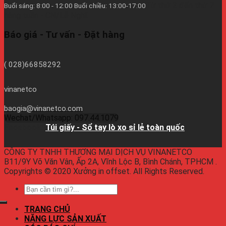
Từ thứ 2 đến thứ 7
Buổi sáng: 8:00 - 12:00 Buổi chiều: 13:00-17:00
hàng tuần - CN/Lễ Nghĩ.
Báo giá - Tư vấn - Đặt hàng
( 028)66858292
vinanetco
baogia@vinanetco.com
Wechat/Whatsapp: 097.44.1079
Facebook:
Túi giấy - Sổ tay lò xo sỉ lẻ toàn quốc
CÔNG TY TNHH THƯƠNG MẠI DỊCH VỤ VINANETCO
B11/9Y Võ Văn Vân, Ấp 2A, Vĩnh Lộc B, Bình Chánh, TPHCM .
Copyrights © 2020 Xưởng in offset. All Rights Reserved.
TRANG CHỦ
NĂNG LỰC SẢN XUẤT