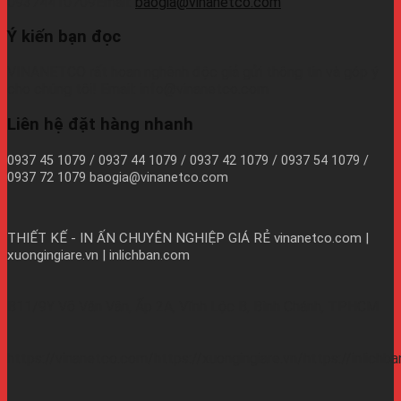
09374410709Email:
baogia@vinanetco.com
Ý kiến bạn đọc
VINANETCO rất hoan nghênh độc giả gửi thông tin và góp ý
cho chúng tôi! Email: info@vinanetco.com
Liên hệ đặt hàng nhanh
0937 45 1079 / 0937 44 1079 / 0937 42 1079 / 0937 54 1079 /
0937 72 1079 baogia@vinanetco.com
THIẾT KẾ - IN ẤN CHUYÊN NGHIỆP GIÁ RẺ
vinanetco.com |
xuongingiare.vn | inlichban.com
B11/9Y Võ Văn Vân, Ấp 2A, Vĩnh Lộc B, Bình Chánh, TPHCM
https://vinanetco.com/https://xuongingiare.vn/https://inlichb