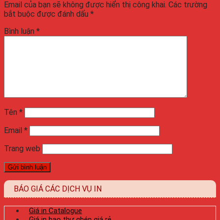
Email của bạn sẽ không được hiển thị công khai.
Các trường
bắt buộc được đánh dấu
*
Bình luận
*
Tên
*
Email
*
Trang web
BÁO GIÁ CÁC DỊCH VỤ IN
Giá in Catalogue
Giá in bao thư ghép giá rẻ