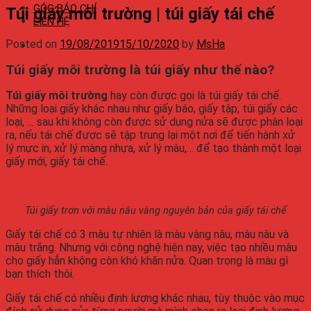
GÓC BÁO CHÍ
Túi giấy môi trường | túi giấy tái chế
LIÊN HỆ
Posted on
19/08/2019
15/10/2020
by
MsHa
Túi giấy môi trường là túi giấy như thế nào?
Túi giấy môi trường
hay còn được gọi là túi giấy tái chế.
Những loại giấy khác nhau như giấy báo, giấy tập, túi giấy các
loại, … sau khi không còn được sử dụng nửa sẽ được phân loại
ra, nếu tái chế được sẽ tập trung lại một nơi để tiến hành xử
lý mực in, xử lý màng nhựa, xử lý màu,… để tạo thành một loại
giấy mới, giấy tái chế.
Túi giấy trơn với màu nâu vàng nguyên bản của giấy tái chế
Giấy tái chế có 3 màu tự nhiên là màu vàng nâu, màu nâu và
màu trắng. Nhưng với công nghệ hiện nay, việc tạo nhiều màu
cho giấy hẳn không còn khó khăn nửa. Quan trọng là màu gì
bạn thích thôi.
Giấy tái chế có nhiều định lượng khác nhau, tùy thuộc vào mục