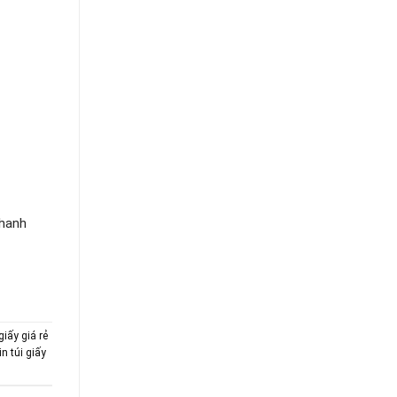
nhanh
 giấy giá rẻ
in túi giấy