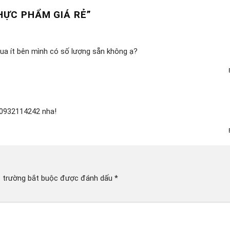
THỰC PHẨM GIÁ RẺ
”
mua ít bên mình có số lượng sẵn không ạ?
 0932114242 nha!
 trường bắt buộc được đánh dấu
*