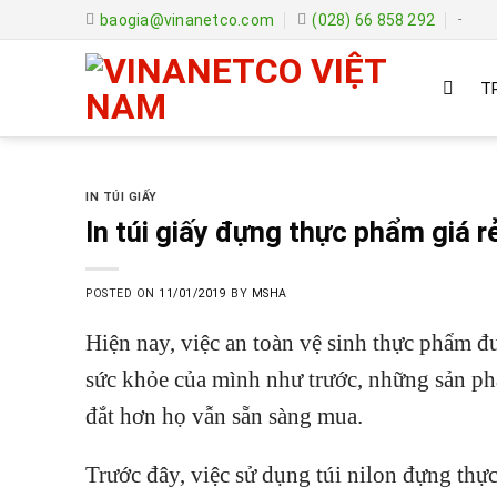
Skip
baogia@vinanetco.com
(028) 66 858 292
-
to
content
T
IN TÚI GIẤY
In túi giấy đựng thực phẩm giá r
POSTED ON
11/01/2019
BY
MSHA
Hiện nay, việc an toàn vệ sinh thực phẩm 
sức khỏe của mình như trước, những sản ph
đắt hơn họ vẫn sẵn sàng mua.
Trước đây, việc sử dụng túi nilon đựng thự