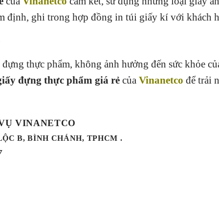
ẻ
của
Vinanetco
cam kết, sử dụng những loại giấy an
m định, ghi trong hợp đồng in túi giấy kí với khách 
y đựng thực phẩm, không ảnh hưởng đến sức khỏe củ
 giấy đựng thực phẩm giá rẻ
của
Vinanetco
để trải 
 VỤ VINANETCO
 LỘC B, BÌNH CHÁNH, TPHCM .
7