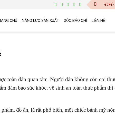
baogia@vinanetco.com | Thiết kế - in ấn ch
RANG CHỦ
NĂNG LỰC SẢN XUẤT
GÓC BÁO CHÍ
LIÊN HỆ
ẻ
được toàn dân quan tâm. Người dân không còn coi th
ẩm đảm bảo sức khỏe, vệ sinh an toàn thực phẩm thì
c phẩm, đồ ăn, là rất phổ biến, một chiếc bánh mỳ nó