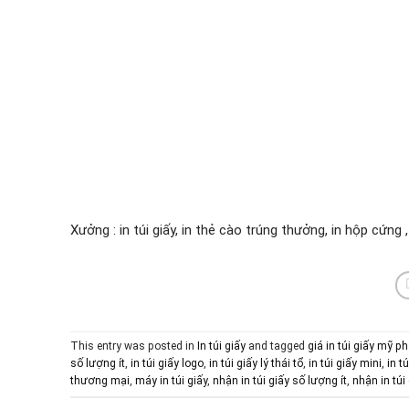
Xưởng : in túi giấy, in thẻ cào trúng thưởng, in hộp cứng 
This entry was posted in
In túi giấy
and tagged
giá in túi giấy mỹ 
số lượng ít
,
in túi giấy logo
,
in túi giấy lý thái tổ
,
in túi giấy mini
,
in t
thương mại
,
máy in túi giấy
,
nhận in túi giấy số lượng ít
,
nhận in túi