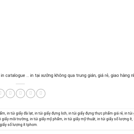
, in catalogue ... in tại xưởng không qua trung gián, giá rẻ, giao hàng 
phẩm
,
in túi giấy đà lạt
,
in túi giấy đựng lịch
,
in túi giấy đựng thực phẩm giá rẻ
,
in túi
úi giấy môi trường
,
in túi giấy mỹ phẩm
,
in túi giấy mỹ thuật
,
in túi giấy số lượng ít
,
 giấy số lượng ít tphcm
.