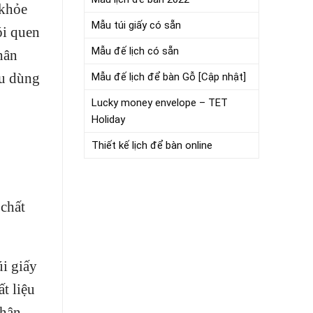
 khỏe
Mẫu túi giấy có sẵn
ói quen
Mẫu đế lịch có sẵn
thân
êu dùng
Mẫu đế lịch để bàn Gỗ [Cập nhật]
Lucky money envelope – TET
Holiday
Thiết kế lịch để bàn online
 chất
i giấy
t liệu
thân