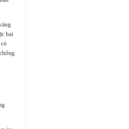
 vàng
ặc hai
 có
 chống
ng