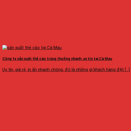
Công ty sản xuất thẻ cào trúng thưởng nhanh, uy tín tại Cà Mau
Uy tín, giá rẻ, in ấn nhanh chóng, đó là những gì khách hàng đặt [...]