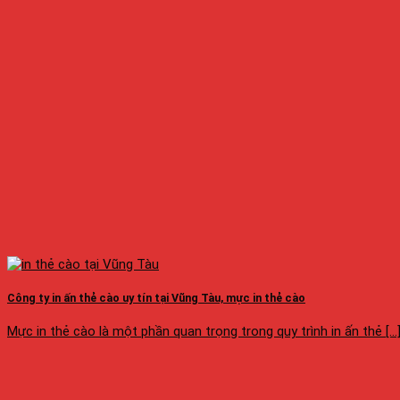
Công ty in ấn thẻ cào uy tín tại Vũng Tàu, mực in thẻ cào
Mực in thẻ cào là một phần quan trọng trong quy trình in ấn thẻ [...