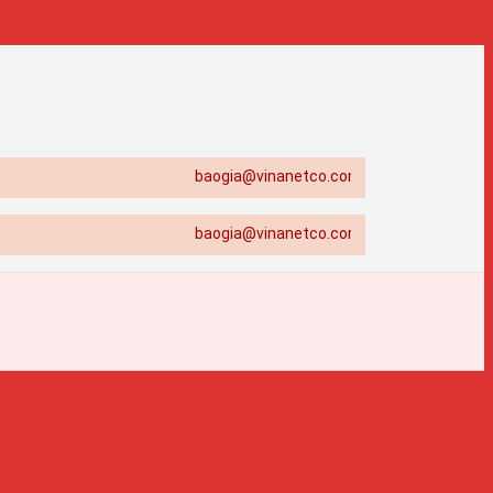
baogia@vinanetco.com | Thiết kế - in ấn chuyên n
baogia@vinanetco.com | Thiết kế - in ấn chuyên n