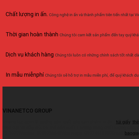
Chất lượng in ấn
.
Công nghệ in ấn và thành phẩm tiên tiến nhất tại 
Thời gian hoàn thành
Chúng tôi cam kết sản phẩm đến tay quý khá
Dịch vụ khách hàng
Chúng tôi luôn có những chính sách tốt nhất dà
In mẫu miễnphí
Chúng tôi sẽ hỗ trợ in mẫu miễn phí, để quý khách duy
VINANETCO GROUP
Vinanetco.com là xưởng sản xuất các sản phẩm in ấn :
túi giấy
,
thẻ
hiện đại và đầy đủ, có thể sản xuất 1 lượng hàng chất lượng cao,
72 1079Wechat: 0939726649Whatsapp: 09374410709Email:
baogi