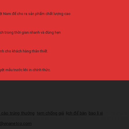
Việt Nam để cho ra sản phẩm chất lượng cao
ch trong thời gian nhanh và đúng hẹn
nh cho khách hàng thân thiết.
ệt mẫu trước khi in chính thức.
 cào trúng thưởng
,
tem chống giả
,
lịch để bàn
,
bao lì xì
, cung cấp sỉ
 đáp ứng thời gian sản xuất nhanh.Liên hệ Zalo:+ 0937 45 1079 + 09
a@vinanetco.com