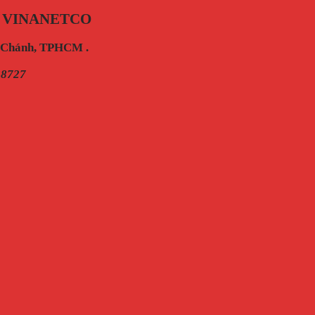
 VINANETCO
h Chánh, TPHCM .
28727