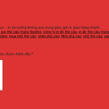
gue ... in tại xưởng không qua trung gián, giá rẻ, giao hàng nhanh
 soi thẻ cào trúng thưởng
,
công ty in ấn thẻ cào
,
in ấn thẻ cào trún
hưởng
,
mua nhũ thẻ cào
,
nhãn phủ cào
,
Nhũ phủ cào
,
nhũ thẻ cào
,
sả
buộc được đánh dấu
*