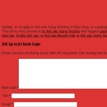
Xưởng : in túi giấy, in thẻ cào trúng thưởng, in hộp cứng , in catalo
This entry was posted in
In thẻ cào trúng thưởng
and tagged
cách
nhũ cào
,
In phủ thẻ cào
,
in thẻ cào khuyến mãi
,
in thẻ cào trúng t
Để lại một bình luận
Email của bạn sẽ không được hiển thị công khai.
Các trường bắt 
Bình luận
*
Tên
*
Email
*