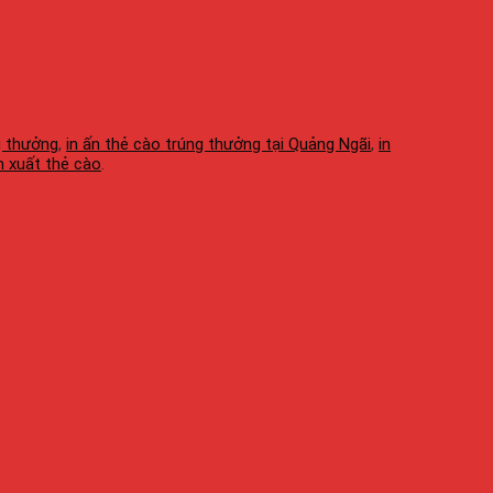
g thưởng
,
in ấn thẻ cào trúng thưởng tại Quảng Ngãi
,
in
n xuất thẻ cào
.