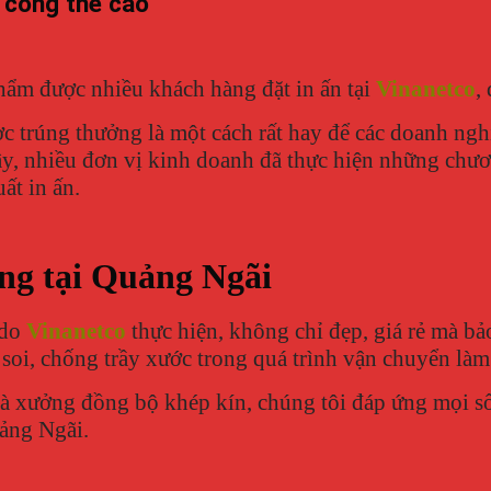
a công thẻ cào
hẩm được nhiều khách hàng đặt in ấn tại
Vinanetco
,
trúng thưởng là một cách rất hay để các doanh nghiệ
y, nhiều đơn vị kinh doanh đã thực hiện những chươ
ất in ấn.
ởng tại Quảng Ngãi
do
Vinanetco
thực hiện, không chỉ đẹp, giá rẻ mà bảo
 soi, chống trầy xước trong quá trình vận chuyển làm 
à xưởng đồng bộ khép kín, chúng tôi đáp ứng mọi số
uảng Ngãi.