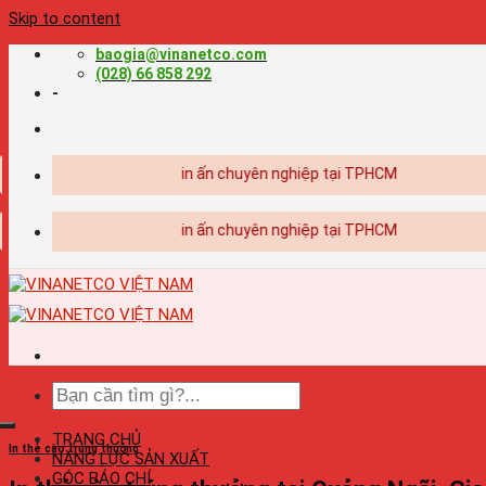
Skip to content
baogia@vinanetco.com
(028) 66 858 292
-
com | Thiết kế - in ấn chuyên nghiệp tại TPHCM
com | Thiết kế - in ấn chuyên nghiệp tại TPHCM
TRANG CHỦ
In thẻ cào trúng thưởng
NĂNG LỰC SẢN XUẤT
GÓC BÁO CHÍ