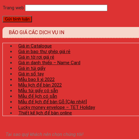
Trang web
BÁO GIÁ CÁC DỊCH VỤ IN
Giá in Catalogue
Giá in bao thư ghép giá rẻ
Giá in tờ rơi giá rẻ
Giá in danh thiếp – Name Card
Giá in túi giấy
Giá in sổ tay
Mẫu bao lì xì 2022
Mẫu lịch để bàn 2022
Mẫu túi giấy có sẵn
Mẫu đế lịch có sẵn
Mẫu đế lịch để bàn Gỗ [Cập nhật]
Lucky money envelope – TET Holiday
Thiết kế lịch để bàn online
Tại sao quý khách nên chọn chúng tôi!