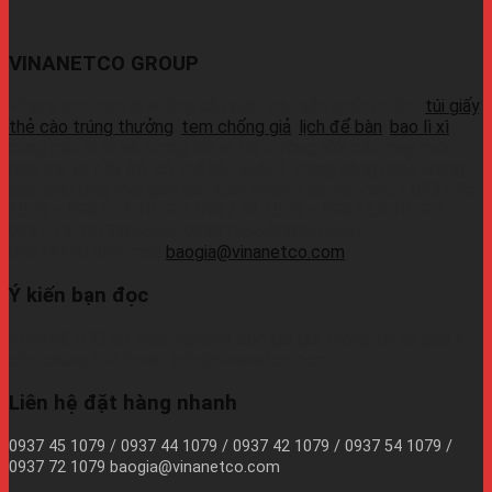
VINANETCO GROUP
Vinanetco.com là xưởng sản xuất các sản phẩm in ấn :
túi giấy
,
thẻ cào trúng thưởng
,
tem chống giả
,
lịch để bàn
,
bao lì xì
,
cung cấp sỉ lẻ số lượng lớn ra thị trường. Với các máy móc
hiện đại và đầy đủ, có thể sản xuất 1 lượng hàng chất lượng
cao, đáp ứng thời gian sản xuất nhanh.Liên hệ Zalo:+ 0937 45
1079 + 0937 72 1079 + 0937 42 1079 + 0937 54 1079 +
0937 72 1079Wechat: 0939726649Whatsapp:
09374410709Email:
baogia@vinanetco.com
Ý kiến bạn đọc
VINANETCO rất hoan nghênh độc giả gửi thông tin và góp ý
cho chúng tôi! Email: info@vinanetco.com
Liên hệ đặt hàng nhanh
0937 45 1079 / 0937 44 1079 / 0937 42 1079 / 0937 54 1079 /
0937 72 1079 baogia@vinanetco.com