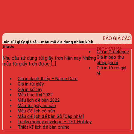
BÁO GIÁ CÁC
Bán túi giấy giá rẻ – mẫu mã đa dạng nhiều kích
thước
DỊCH VỤ IN
Giá in Catalogue
Giá in bao thư
Nhu cầu sử dụng túi giấy trơn hiện nay Những
ghép giá rẻ
mẫu túi giấy trơn được [...]
Giá in tờ rơi giá
rẻ
Giá in danh thiếp – Name Card
Giá in túi giấy
Giá in sổ tay
Mẫu bao lì xì 2022
Mẫu lịch để bàn 2022
Mẫu túi giấy có sẵn
Mẫu đế lịch có sẵn
Mẫu đế lịch để bàn Gỗ [Cập nhật]
Lucky money envelope – TET Holiday
Thiết kế lịch để bàn online