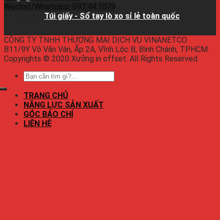
Wechat/Whatsapp: 097.44.1079
Facebook:
Túi giấy - Sổ tay lò xo sỉ lẻ toàn quốc
CÔNG TY TNHH THƯƠNG MẠI DỊCH VỤ VINANETCO
B11/9Y Võ Văn Vân, Ấp 2A, Vĩnh Lộc B, Bình Chánh, TPHCM .
Copyrights © 2020 Xưởng in offset. All Rights Reserved.
TRANG CHỦ
NĂNG LỰC SẢN XUẤT
GÓC BÁO CHÍ
LIÊN HỆ