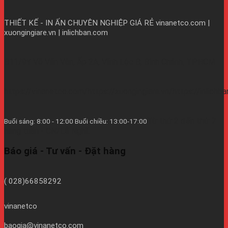
THIẾT KẾ - IN ẤN CHUYÊN NGHIỆP GIÁ RẺ
vinanetco.com |
xuongingiare.vn | inlichban.com
B11/9Y Võ Văn Vân, Ấp 2A, Vĩnh Lộc B, Bình Chánh, TPHCM
https://vinanetco.com/https://xuongingiare.vn/https://inlichb
Từ thứ 2 đến thứ 7
Buổi sáng: 8:00 - 12:00 Buổi chiều: 13:00-17:00
hàng tuần - CN/Lễ Nghĩ.
Báo giá - Tư vấn - Đặt hàng
( 028)66858292
vinanetco
baogia@vinanetco.com