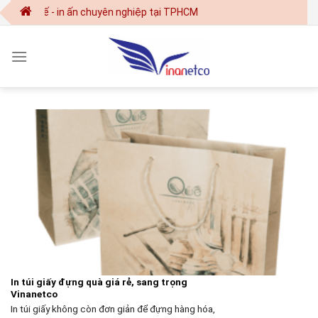
Skip
t kế - in ấn chuyên nghiệp tại TPHCM
to
content
In túi giấy đựng quà giá rẻ, sang trọng
Vinanetco
In túi giấy không còn đơn giản để đựng hàng hóa,