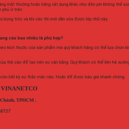
ằng mắt thường hoặc bằng vật dụng khác như đèn pin không thể so
e phủ ở trên.
ị bong tróc và khi cào thì mới dần xóa được lớp nhũ này.
dung cào bao nhiêu là phù hợp?
y theo kích thước của sản phẩm mà quý khách hàng có thể lựa chọn kí
của thẻ cào để tạo nên sự cân bằng. Quý khách có thể liên hệ xưởn
h còn bất kỳ sự thắc mắc nào. Hoặc để được báo giá nhanh chóng.
 VINANETCO
h Chánh, TPHCM .
28727