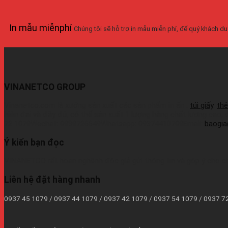
In mẫu miễnphí
Chúng tôi sẽ hỗ trợ in mẫu miễn phí, để quý khách duy
VINANETCO GROUP
Vinanetco.com là xưởng sản xuất các sản phẩm in ấn :
túi giấy
,
thẻ
hiện đại và đầy đủ, có thể sản xuất 1 lượng hàng chất lượng cao,
72 1079Wechat: 0939726649Whatsapp: 09374410709Email:
baogi
Ý kiến bạn đọc
VINANETCO rất hoan nghênh độc giả gửi thông tin và góp ý cho c
Liên hệ đặt hàng nhanh
0937 45 1079 / 0937 44 1079 / 0937 42 1079 / 0937 54 1079 / 0937 