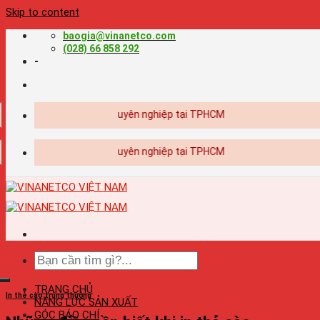
Skip to content
baogia@vinanetco.com
(028) 66 858 292
-
 Thiết kế - in ấn chuyên nghiệp tại TPHCM
 Thiết kế - in ấn chuyên nghiệp tại TPHCM
TRANG CHỦ
In thẻ cào trúng thưởng
NĂNG LỰC SẢN XUẤT
GÓC BÁO CHÍ