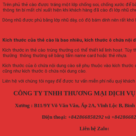
Trên phủ thẻ cào được tráng một lớp chống soi, chống xước để b
thông tin bí mất chỉ xuất hiện khi khách hàng đã cào đi lớp nhũ ch
Dòng nhũ được phủ bằng lớp nhũ dày, có độ bám dính nên rất khó b
Kích thước của thẻ cào là bao nhiêu, kích thước ô chứa nội 
Kích thước in thẻ cào trúng thưởng có thể thiết kế linh hoạt. Tù
thưởng thông thường sẽ bằng tấm name card hoặc thẻ nhựa.
Kích thước của ô chứa nội dung cào sẽ phụ thuộc vào kích thước 
cũng như kích thước ô chứa nội dung cào.
Liên hệ với chúng tôi ngay để được tư vấn miễn phí nếu quý khác
CÔNG TY TNHH THƯƠNG MẠI DỊCH VỤ
Xưởng : B11/9Y Võ Văn Vân, Ấp 2A, Vĩnh Lộc B, Bìn
Điện thoại
:
+842866858292 và +8428668
Liên hệ Zalo: