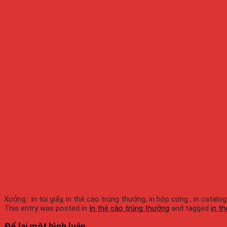
Xưởng : in túi giấy, in thẻ cào trúng thưởng, in hộp cứng , in catalo
This entry was posted in
In thẻ cào trúng thưởng
and tagged
in t
Để lại một bình luận