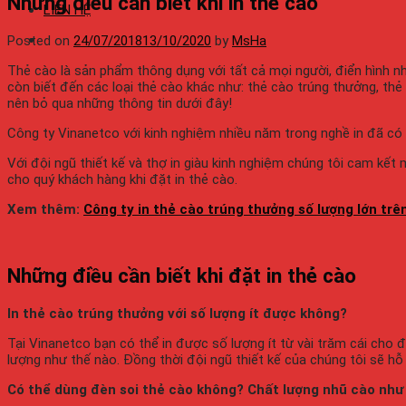
Những điều cần biết khi in thẻ cào
LIÊN HỆ
Posted on
24/07/2018
13/10/2020
by
MsHa
Thẻ cào là sản phẩm thông dụng với tất cả mọi người, điển hình nh
còn biết đến các loại thẻ cào khác như: thẻ cào trúng thưởng, th
nên bỏ qua những thông tin dưới đây!
Công ty Vinanetco với kinh nghiệm nhiều năm trong nghề in đã có rấ
Với đội ngũ thiết kế và thợ in giàu kinh nghiệm chúng tôi cam kết
cho quý khách hàng khi đặt in thẻ cào.
Xem thêm:
Công ty in thẻ cào trúng thưởng số lượng lớn trê
Những điều cần biết khi đặt in thẻ cào
In thẻ cào trúng thưởng với số lượng ít được không?
Tại Vinanetco bạn có thể in được số lượng ít từ vài trăm cái cho đ
lượng như thế nào. Đồng thời đội ngũ thiết kế của chúng tôi sẽ hỗ
Có thể dùng đèn soi thẻ cào không? Chất lượng nhũ cào như