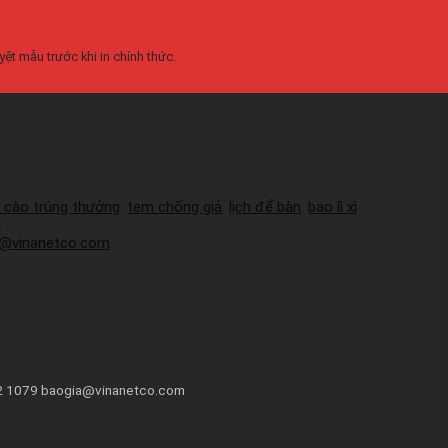
ệt mẫu trước khi in chính thức.
 cào trúng thưởng
,
tem chống giả
,
lịch để bàn
,
bao lì xì
, cung cấp sỉ
 đáp ứng thời gian sản xuất nhanh.Liên hệ Zalo:+ 0937 45 1079 + 09
a@vinanetco.com
húng tôi! Email: info@vinanetco.com
72 1079 baogia@vinanetco.com