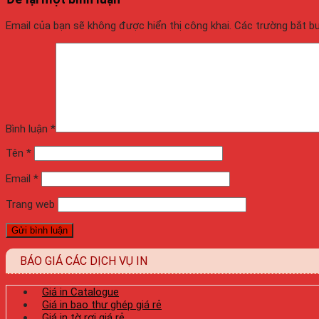
Email của bạn sẽ không được hiển thị công khai.
Các trường bắt 
Bình luận
*
Tên
*
Email
*
Trang web
BÁO GIÁ CÁC DỊCH VỤ IN
Giá in Catalogue
Giá in bao thư ghép giá rẻ
Giá in tờ rơi giá rẻ