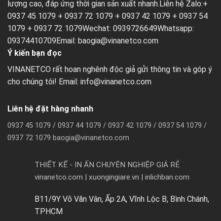
lượng cao, đáp ứng thời gian sản xuất nhanh.Liên hệ Zalo:+
0937 45 1079 + 0937 72 1079 + 0937 42 1079 + 0937 54
1079 + 0937 72 1079Wechat: 0939726649Whatsapp:
09374410709Email:
baogia@vinanetco.com
Ý kiến bạn đọc
VINANETCO rất hoan nghênh độc giả gửi thông tin và góp ý
cho chúng tôi! Email: info@vinanetco.com
Liên hệ đặt hàng nhanh
0937 45 1079 / 0937 44 1079 / 0937 42 1079 / 0937 54 1079 /
0937 72 1079 baogia@vinanetco.com
THIẾT KẾ - IN ẤN CHUYÊN NGHIỆP GIÁ RẺ
vinanetco.com | xuongingiare.vn | inlichban.com
B11/9Y Võ Văn Vân, Ấp 2A, Vĩnh Lộc B, Bình Chánh,
TPHCM