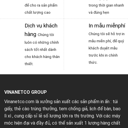
để cho ra sản phẩm
trong thời gian nhanh
chất lượng cao
và đúng hẹn
Dịch vụ khách
In mẫu miễnphí
hàng
Chúng tôi sẽ hỗ trợ in
Chúng tôi
mẫu miễn phí, để quý
luôn có những chính
khách duyệt mẫu
sách tốt nhất dành
trước khi in chính
cho khách hàng thân
thức.
thiết.
VINANETCO GROUP
Vinanetco.com là xưởng sản xuất các sản phẩm in ấn :
túi
giấy
,
thẻ cào trúng thưởng
,
tem chống giả
,
lịch để bàn
,
bao
lì xì
, cung cấp sỉ lẻ số lượng lớn ra thị trường. Với các máy
móc hiện đại và đầy đủ, có thể sản xuất 1 lượng hàng chất