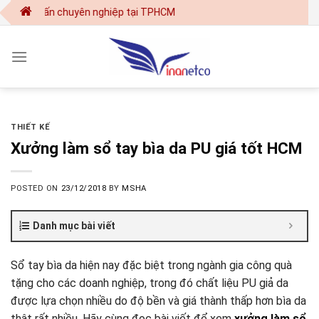
Skip
ế - in ấn chuyên nghiệp tại TPHCM
to
content
THIẾT KẾ
Xưởng làm sổ tay bìa da PU giá tốt HCM
POSTED ON
23/12/2018
BY
MSHA
Danh mục bài viết
Sổ tay bìa da hiện nay đặc biệt trong ngành gia công quà
tặng cho các doanh nghiệp, trong đó chất liệu PU giả da
được lựa chọn nhiều do độ bền và giá thành thấp hơn bìa da
thật rất nhiều. Hãy cùng đọc bài viết để xem
xưởng làm sổ