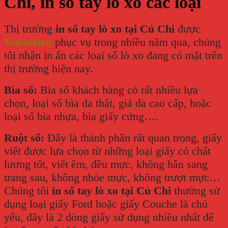
Chi, in sổ tay lò xo các loại
Thị trường
in sổ tay lò xo tại Củ Chi
được
Vinanetco
phục vụ trong nhiều năm qua, chúng
tôi nhận in ấn các loại sổ lò xo đang có mặt trên
thị trường hiện nay.
Bìa sổ:
Bìa sổ khách hàng có rất nhiều lựa
chọn, loại sổ bìa da thật, giả da cao cấp, hoặc
loại sổ bìa nhựa, bìa giấy cứng….
Ruột sổ:
Đây là thành phần rất quan trọng, giấy
viết được lựa chọn từ những loại giấy có chất
lượng tốt, viết êm, đều mực, không hằn sang
trang sau, không nhòe mực, không trượt mực…
Chúng tôi
in sổ tay lò xo tại Củ Chi
thường sử
dụng loại giấy Ford hoặc giấy Couche là chủ
yếu, đây là 2 dòng giấy sử dụng nhiều nhất để