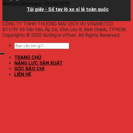
Wechat/Whatsapp: 097.44.1079
Facebook:
Túi giấy - Sổ tay lò xo sỉ lẻ toàn quốc
CÔNG TY TNHH THƯƠNG MẠI DỊCH VỤ VINANETCO
B11/9Y Võ Văn Vân, Ấp 2A, Vĩnh Lộc B, Bình Chánh, TPHCM .
Copyrights © 2020 Xưởng in offset. All Rights Reserved.
TRANG CHỦ
NĂNG LỰC SẢN XUẤT
GÓC BÁO CHÍ
LIÊN HỆ