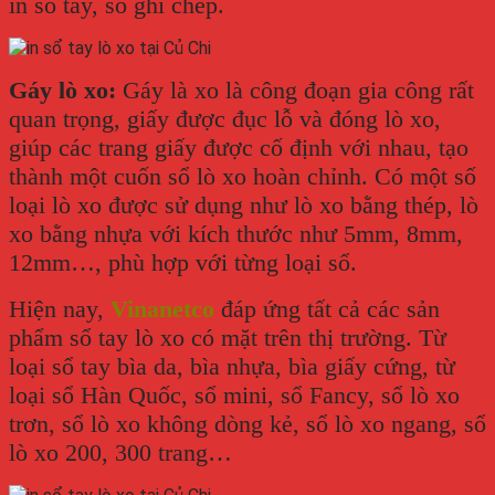
in sổ tay, sổ ghi chép.
Gáy lò xo:
Gáy là xo là công đoạn gia công rất
quan trọng, giấy được đục lỗ và đóng lò xo,
giúp các trang giấy được cố định với nhau, tạo
thành một cuốn sổ lò xo hoàn chỉnh. Có một số
loại lò xo được sử dụng như lò xo bằng thép, lò
xo bằng nhựa với kích thước như 5mm, 8mm,
12mm…, phù hợp với từng loại sổ.
Hiện nay,
Vinanetco
đáp ứng tất cả các sản
phẩm sổ tay lò xo có mặt trên thị trường. Từ
loại sổ tay bìa da, bìa nhựa, bìa giấy cứng, từ
loại sổ Hàn Quốc, sổ mini, sổ Fancy, sổ lò xo
trơn, sổ lò xo không dòng kẻ, sổ lò xo ngang, sổ
lò xo 200, 300 trang…