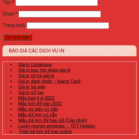
Tên
*
Email
*
Trang web
BÁO GIÁ CÁC DỊCH VỤ IN
Giá in Catalogue
Giá in bao thư ghép giá rẻ
Giá in tờ rơi giá rẻ
Giá in danh thiếp – Name Card
Giá in túi giấy
Giá in sổ tay
Mẫu bao lì xì 2022
Mẫu lịch để bàn 2022
Mẫu túi giấy có sẵn
Mẫu đế lịch có sẵn
Mẫu đế lịch để bàn Gỗ [Cập nhật]
Lucky money envelope – TET Holiday
Thiết kế lịch để bàn online