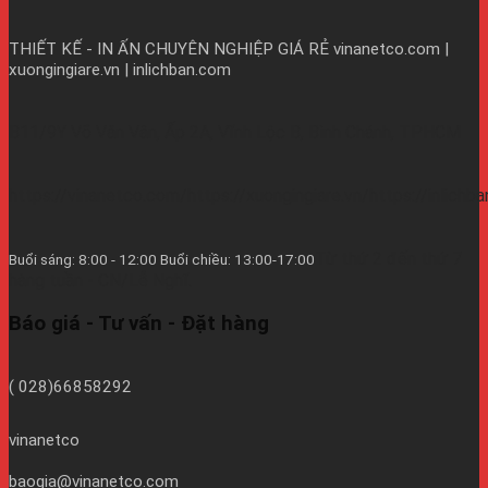
THIẾT KẾ - IN ẤN CHUYÊN NGHIỆP GIÁ RẺ
vinanetco.com |
xuongingiare.vn | inlichban.com
B11/9Y Võ Văn Vân, Ấp 2A, Vĩnh Lộc B, Bình Chánh, TPHCM
https://vinanetco.com/https://xuongingiare.vn/https://inlichb
Từ thứ 2 đến thứ 7
Buổi sáng: 8:00 - 12:00 Buổi chiều: 13:00-17:00
hàng tuần - CN/Lễ Nghĩ.
Báo giá - Tư vấn - Đặt hàng
( 028)66858292
vinanetco
baogia@vinanetco.com