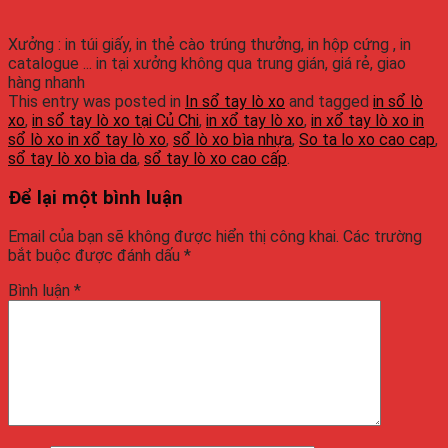
Xưởng : in túi giấy, in thẻ cào trúng thưởng, in hộp cứng , in
catalogue ... in tại xưởng không qua trung gián, giá rẻ, giao
hàng nhanh
This entry was posted in
In sổ tay lò xo
and tagged
in sổ lò
xo
,
in sổ tay lò xo tại Củ Chi
,
in xổ tay lò xo
,
in xổ tay lò xo in
sổ lò xo in xổ tay lò xo
,
sổ lò xo bìa nhựa
,
So ta lo xo cao cap
,
sổ tay lò xo bìa da
,
sổ tay lò xo cao cấp
.
Để lại một bình luận
Email của bạn sẽ không được hiển thị công khai.
Các trường
bắt buộc được đánh dấu
*
Bình luận
*