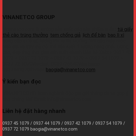
VINANETCO GROUP
Vinanetco.com là xưởng sản xuất các sản phẩm in ấn :
túi giấy
,
thẻ cào trúng thưởng
,
tem chống giả
,
lịch để bàn
,
bao lì xì
,
cung cấp sỉ lẻ số lượng lớn ra thị trường. Với các máy móc
hiện đại và đầy đủ, có thể sản xuất 1 lượng hàng chất lượng
cao, đáp ứng thời gian sản xuất nhanh.Liên hệ Zalo:+ 0937 45
1079 + 0937 72 1079 + 0937 42 1079 + 0937 54 1079 +
0937 72 1079Wechat: 0939726649Whatsapp:
09374410709Email:
baogia@vinanetco.com
Ý kiến bạn đọc
VINANETCO rất hoan nghênh độc giả gửi thông tin và góp ý
cho chúng tôi! Email: info@vinanetco.com
Liên hệ đặt hàng nhanh
0937 45 1079 / 0937 44 1079 / 0937 42 1079 / 0937 54 1079 /
0937 72 1079 baogia@vinanetco.com