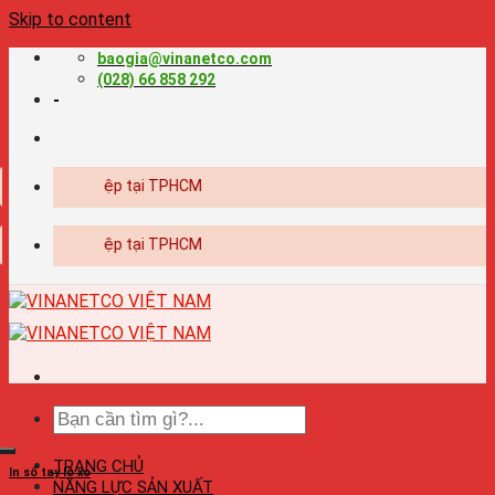
Skip to content
baogia@vinanetco.com
(028) 66 858 292
-
huyên nghiệp tại TPHCM
huyên nghiệp tại TPHCM
TRANG CHỦ
In sổ tay lò xo
NĂNG LỰC SẢN XUẤT