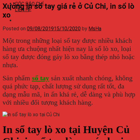
GÓC BÁO CHÍ
Xưởng in sổ tay giá rẻ ở Củ Chi, in sổ lò
LIÊN HỆ
xo
Posted on
09/08/2019
15/10/2020
by
MsHa
Một trong những loại sổ tay được nhiều khách
hàng ưa chuộng nhất hiện nay là sổ lò xo, loại
sổ tay được đóng gáy lò xo bằng thép nhỏ hoặc
nhựa.
Sản phẩm
sổ tay
sản xuất nhanh chóng, không
quá phức tạp, chất lượng sử dụng rất tốt, đa
dạng mẫu mã, in ấn khá rẻ, dễ dàng và phù hợp
với nhiều đối tượng khách hàng.
In sổ tay lò xo tại Huyện Củ