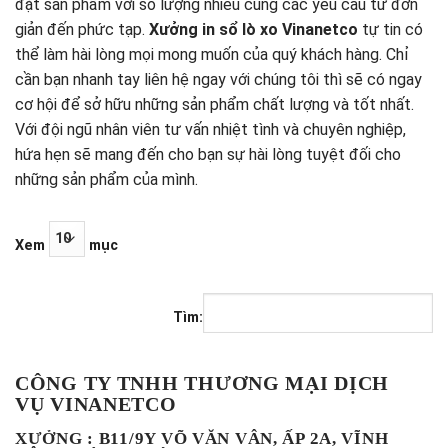
đặt sản phẩm với số lượng nhiều cùng các yêu cầu từ đơn
giản đến phức tạp.
Xưởng in sổ lò xo Vinanetco
tự tin có
thể làm hài lòng mọi mong muốn của quý khách hàng. Chỉ
cần bạn nhanh tay liên hệ ngay với chúng tôi thì sẽ có ngay
cơ hội để sở hữu những sản phẩm chất lượng và tốt nhất.
Với đội ngũ nhân viên tư vấn nhiệt tình và chuyên nghiệp,
hứa hẹn sẽ mang đến cho bạn sự hài lòng tuyệt đối cho
những sản phẩm của mình.
Xem
mục
Tìm:
CÔNG TY TNHH THƯƠNG MẠI DỊCH
VỤ VINANETCO
XƯỞNG : B11/9Y VÕ VĂN VÂN, ẤP 2A, VĨNH