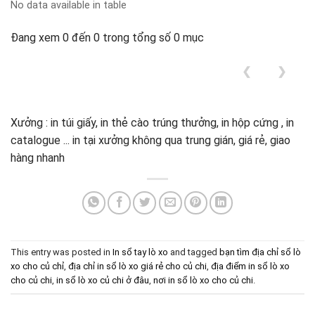
No data available in table
Đang xem 0 đến 0 trong tổng số 0 mục
❮
❯
Xưởng : in túi giấy, in thẻ cào trúng thưởng, in hộp cứng , in
catalogue ... in tại xưởng không qua trung gián, giá rẻ, giao
hàng nhanh
This entry was posted in
In sổ tay lò xo
and tagged
bạn tìm địa chỉ sổ lò
xo cho củ chỉ
,
địa chỉ in sổ lò xo giá rẻ cho củ chi
,
địa điểm in sổ lò xo
cho củ chi
,
in sổ lò xo củ chi ở đâu
,
nơi in sổ lò xo cho củ chi
.