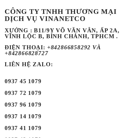
CÔNG TY TNHH THƯƠNG MẠI
DỊCH VỤ VINANETCO
XƯỞNG : B11/9Y VÕ VĂN VÂN, ẤP 2A,
VĨNH LỘC B, BÌNH CHÁNH, TPHCM .
ĐIỆN THOẠI
:
+842866858292 VÀ
+842866828727
LIÊN HỆ ZALO:
0937 45 1079
0937 72 1079
0937 96 1079
0937 14 1079
0937 41 1079