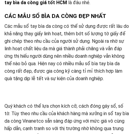
tay bìa da còng giá tốt HCM
là đâu nhé.
CÁC MẪU SỔ BÌA DA CÒNG ĐẸP NHẤT
Các mẫu sổ tay bìa da còng có thể sử dụng được rất lâu do
khả năng thay giấy linh hoạt, thêm bớt số lượng tờ giấy để
ghi chép theo nhu cầu của người sử dụng. Ngoài ra nhờ sự
linh hoạt chất liệu da mà giá thành phải chăng và vẫn đáp
ứng thị hiếu người dùng nên nhiều doanh nghiệp vẫn không
thể nào bỏ qua. Hiện nay có nhiều mẫu sổ bìa tay bìa da
còng rất đẹp, được gia công kỹ càng tỉ mỉ thích hợp làm
quà tặng dịp lễ tết và sự kiện của doanh nghiệp.
Quý khách có thể lựa chọn kích cỡ, cách đóng gáy sổ, số
tờ. Tùy theo nhu cầu của khách hàng mà xưởng in sổ tay bìa
da còng Vinanetco sẵn sàng đáp ứng với mức giá vô cùng
hấp dẫn, cạnh tranh so với thị trường nhờ không qua trung