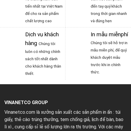
tiến nhất tại Việt Nam
đến tay quý khách
để cho ra sản phẩm
trong thời gian nhanh
chất lượng cao
và đúng hẹn
Dịch vụ khách
In mẫu miễnphí
hàng
Chúng tôi sẽ hỗ trợ in
Chúng tôi
mẫu miễn phí, để quý
luôn có những chính
khách duyệt mẫu
sách tốt nhất dành
trước khi in chính
cho khách hàng thân
thức.
thiết.
VINANETCO GROUP
Vinanetco.com là xưởng sản xuất các sản phẩm in ấn :
túi
giấy
,
thẻ cào trúng thưởng
,
tem chống giả
,
lịch để bàn
,
bao
lì xì
, cung cấp sỉ lẻ số lượng lớn ra thị trường. Với các máy