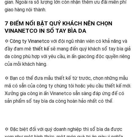
gian. Ngoài ra số lượng lớn còn nhận thêm ưu đãi miễn phí
giao hàng nội thành.
7 ĐIỂM NỔI BẬT QUÝ KHÁCH NÊN CHỌN
VINANETCO IN SỔ TAY BÌA DA
✡
Công ty Vinanetco
với đội ngũ nhân viên có khả năng và
đầy đam mê
thiết kế
sẽ mang đến quý khách sổ tay bìa giả
da còng phù hợp với yêu cầu, in ấn giacông độc quyền riêng
của mỗi khách hàng.
✡ Bạn có thể đưa mẫu thiết kế từ trước, chọn những mẫu
mã có sẵn của công ty chúng tôi hoặc yêu cầu thiết kế mới.
Xưởng gia công in ấn Vinanetco sẵn sàng đáp ứng để có
sản phẩm sổ tay bìa da còng hoàn hảo nhất có thể.
✡ Đặc biệt đối với quý doanh nghiệp thì sổ bìa da được
xem như một hình thức, một món quà tri ân giàu ý nghĩa