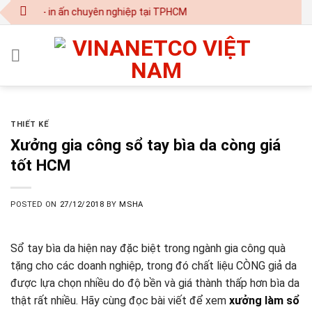
Skip
t kế - in ấn chuyên nghiệp tại TPHCM
to
content
THIẾT KẾ
Xưởng gia công sổ tay bìa da còng giá
tốt HCM
POSTED ON
27/12/2018
BY
MSHA
Sổ tay bìa da hiện nay đặc biệt trong ngành gia công quà
tặng cho các doanh nghiệp, trong đó chất liệu CÒNG giả da
được lựa chọn nhiều do độ bền và giá thành thấp hơn bìa da
thật rất nhiều. Hãy cùng đọc bài viết để xem
xưởng làm sổ