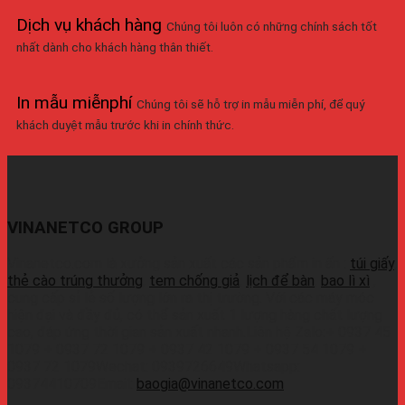
Dịch vụ khách hàng
Chúng tôi luôn có những chính sách tốt
nhất dành cho khách hàng thân thiết.
In mẫu miễnphí
Chúng tôi sẽ hỗ trợ in mẫu miễn phí, để quý
khách duyệt mẫu trước khi in chính thức.
VINANETCO GROUP
Vinanetco.com là xưởng sản xuất các sản phẩm in ấn :
túi giấy
,
thẻ cào trúng thưởng
,
tem chống giả
,
lịch để bàn
,
bao lì xì
,
cung cấp sỉ lẻ số lượng lớn ra thị trường. Với các máy móc
hiện đại và đầy đủ, có thể sản xuất 1 lượng hàng chất lượng
cao, đáp ứng thời gian sản xuất nhanh.Liên hệ Zalo:+ 0937 45
1079 + 0937 72 1079 + 0937 42 1079 + 0937 54 1079 +
0937 72 1079Wechat: 0939726649Whatsapp:
09374410709Email:
baogia@vinanetco.com