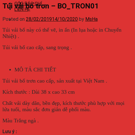
GÓC BÁO CHÍ
Túi vải bố trơn – BO_TRON01
LIÊN HỆ
Posted on
28/02/2019
14/10/2020
by
MsHa
Túi vải bố này có thể vẽ, in ấn (In lụa hoặc in Chuyển
Nhiệt) .
Túi vải bố cao cấp, sang trọng .
MÔ TẢ CHI TIẾT
Túi vải bố trơn cao cấp, sản xuất tại Việt Nam .
Kích thước : Dài 38 x cao 33 cm
Chất vải dày dăn, bền đẹp, kích thước phù hợp với mọi
lứa tuổi, màu sắc đơn giản dễ phối màu.
Màu Trắng ngà .
Lưu ý :