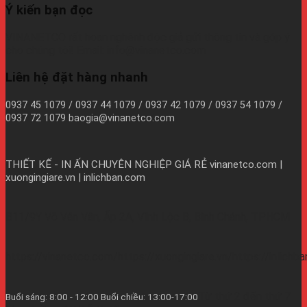
Ý kiến bạn đọc
VINANETCO rất hoan nghênh độc giả gửi thông tin và góp ý
cho chúng tôi! Email: info@vinanetco.com
Liên hệ đặt hàng nhanh
0937 45 1079 / 0937 44 1079 / 0937 42 1079 / 0937 54 1079 /
0937 72 1079 baogia@vinanetco.com
THIẾT KẾ - IN ẤN CHUYÊN NGHIỆP GIÁ RẺ
vinanetco.com |
xuongingiare.vn | inlichban.com
B11/9Y Võ Văn Vân, Ấp 2A, Vĩnh Lộc B, Bình Chánh, TPHCM
https://vinanetco.com/https://xuongingiare.vn/https://inlichb
Từ thứ 2 đến thứ 7
Buổi sáng: 8:00 - 12:00 Buổi chiều: 13:00-17:00