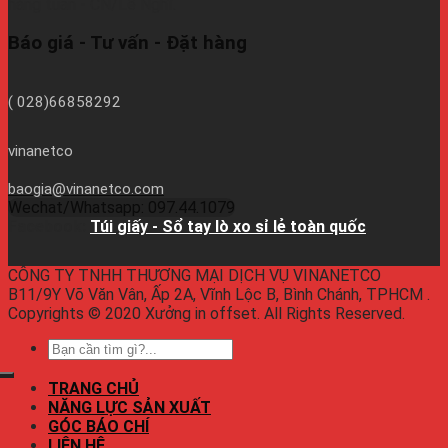
hàng tuần - CN/Lễ Nghĩ.
Báo giá - Tư vấn - Đặt hàng
( 028)66858292
vinanetco
baogia@vinanetco.com
Wechat/Whatsapp: 097.44.1079
Facebook:
Túi giấy - Sổ tay lò xo sỉ lẻ toàn quốc
CÔNG TY TNHH THƯƠNG MẠI DỊCH VỤ VINANETCO
B11/9Y Võ Văn Vân, Ấp 2A, Vĩnh Lộc B, Bình Chánh, TPHCM .
Copyrights © 2020 Xưởng in offset. All Rights Reserved.
TRANG CHỦ
NĂNG LỰC SẢN XUẤT
GÓC BÁO CHÍ
LIÊN HỆ