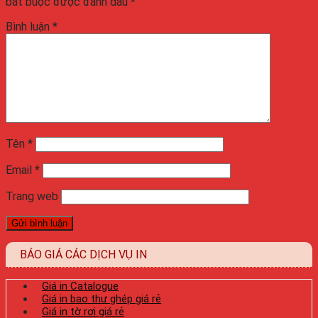
bắt buộc được đánh dấu
*
Bình luận
*
Tên
*
Email
*
Trang web
BÁO GIÁ CÁC DỊCH VỤ IN
Giá in Catalogue
Giá in bao thư ghép giá rẻ
Giá in tờ rơi giá rẻ