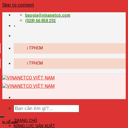
Skip to content
baogia@vinanetco.com
(028) 66 858 292
-
baog
baog
TRANG CHỦ
In túi giấy
NĂNG LỰC SẢN XUẤT