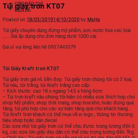
GÓC BÁO CHÍ
Túi giấy trơn KT07
LIÊN HỆ
Posted on
18/03/2019
14/10/2020
by
MsHa
Túi giấy chuyên dùng đựng mỹ phẩm, son, nước hoa các loại
……. Giá ấp dụng cho đơn hàng dưới 1000 cái.
Giá sỉ vui lòng liên hệ 0937441079
Túi Giấy Kraft trơn KT07
Túi giấy trơn giá rẻ, bền đẹp. Túi giấy trơn chúng tôi có 3 loại,
Túi nâu, túi trắng, túi Kraft trắng cao cấp.
– Kích thước: cao 18 x ngang 14.5 x hông 6cm
– Túi trơn kraft nâu chúng tôi hiện có nhiều size thích hợp cho
shop Mỹ phẩm, shop thời trang, shop hoa khô, hoặc đựng quà
tặng, túi phù hợp cho các sự kiện tặng quà cho khách hàng…
Túi Kraft trơn khách có thể mua về in logo , thông tin thương
hiệu shop hoặc dán decal.
Các size nhỏ túi giấy trơn có thể chịu được trọng lương đến 5
kg, các size lớn giấy dày dặn có thể chịu trọng lượng đến 7kg
– Chất liệu: Túi giấy trơn có sẵn giá rẻ có độ dai, đàn hồi tốt, ít