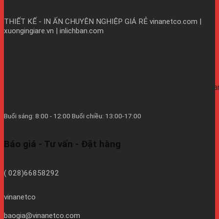
THIẾT KẾ - IN ẤN CHUYÊN NGHIỆP GIÁ RẺ
vinanetco.com |
xuongingiare.vn | inlichban.com
B11/9Y Võ Văn Vân, Ấp 2A, Vĩnh Lộc B, Bình Chánh, TPHCM
https://vinanetco.com/https://xuongingiare.vn/https://inlichb
Từ thứ 2 đến thứ 7
Buổi sáng: 8:00 - 12:00 Buổi chiều: 13:00-17:00
hàng tuần - CN/Lễ Nghĩ.
Báo giá - Tư vấn - Đặt hàng
( 028)66858292
vinanetco
baogia@vinanetco.com