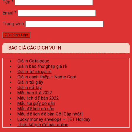
Tên
*
Email
*
Trang web
BÁO GIÁ CÁC DỊCH VỤ IN
Giá in Catalogue
Giá in bao thư ghép giá rẻ
Giá in tờ rơi giá rẻ
Giá in danh thiếp – Name Card
Giá in túi giấy
Giá in sổ tay
Mẫu bao lì xì 2022
Mẫu lịch để bàn 2022
Mẫu túi giấy có sẵn
Mẫu đế lịch có sẵn
Mẫu đế lịch để bàn Gỗ [Cập nhật]
Lucky money envelope – TET Holiday
Thiết kế lịch để bàn online