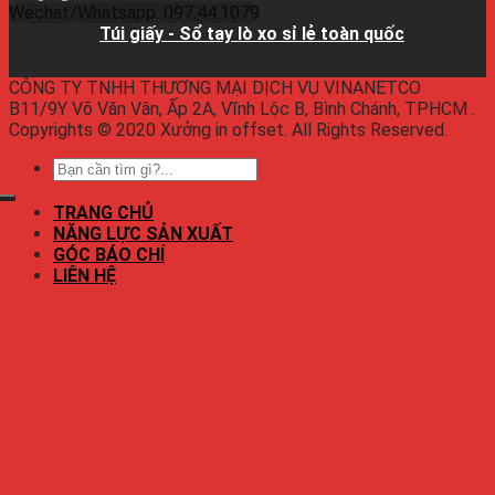
Wechat/Whatsapp: 097.44.1079
Facebook:
Túi giấy - Sổ tay lò xo sỉ lẻ toàn quốc
CÔNG TY TNHH THƯƠNG MẠI DỊCH VỤ VINANETCO
B11/9Y Võ Văn Vân, Ấp 2A, Vĩnh Lộc B, Bình Chánh, TPHCM .
Copyrights © 2020 Xưởng in offset. All Rights Reserved.
TRANG CHỦ
NĂNG LỰC SẢN XUẤT
GÓC BÁO CHÍ
LIÊN HỆ