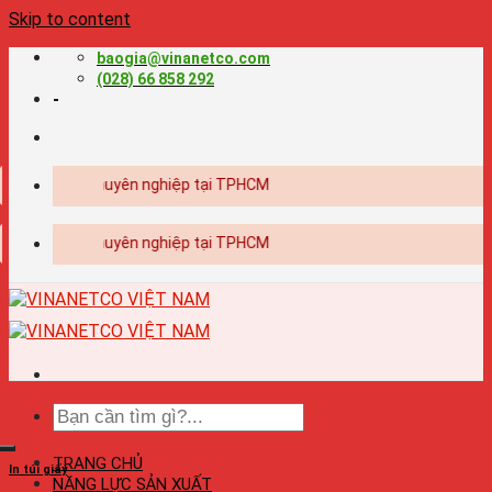
Skip to content
baogia@vinanetco.com
(028) 66 858 292
-
 - in ấn chuyên nghiệp tại TPHCM
 - in ấn chuyên nghiệp tại TPHCM
TRANG CHỦ
In túi giấy
NĂNG LỰC SẢN XUẤT