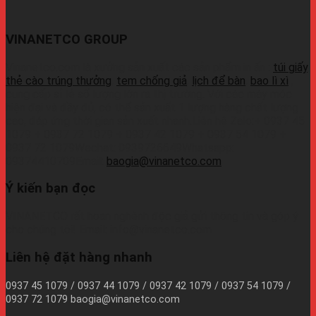
VINANETCO GROUP
Vinanetco.com là xưởng sản xuất các sản phẩm in ấn :
túi giấy
,
thẻ cào trúng thưởng
,
tem chống giả
,
lịch để bàn
,
bao lì xì
,
cung cấp sỉ lẻ số lượng lớn ra thị trường. Với các máy móc
hiện đại và đầy đủ, có thể sản xuất 1 lượng hàng chất lượng
cao, đáp ứng thời gian sản xuất nhanh.Liên hệ Zalo:+ 0937 45
1079 + 0937 72 1079 + 0937 42 1079 + 0937 54 1079 +
0937 72 1079Wechat: 0939726649Whatsapp:
09374410709Email:
baogia@vinanetco.com
Ý kiến bạn đọc
VINANETCO rất hoan nghênh độc giả gửi thông tin và góp ý
cho chúng tôi! Email: info@vinanetco.com
Liên hệ đặt hàng nhanh
0937 45 1079 / 0937 44 1079 / 0937 42 1079 / 0937 54 1079 /
0937 72 1079 baogia@vinanetco.com