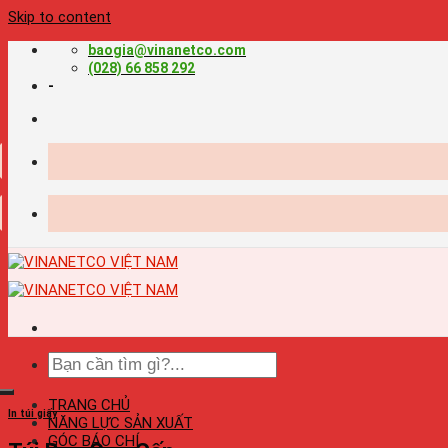
Skip to content
baogia@vinanetco.com
(028) 66 858 292
-
TRANG CHỦ
In túi giấy
NĂNG LỰC SẢN XUẤT
GÓC BÁO CHÍ