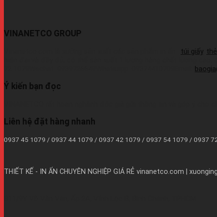
VINANETCO GROUP
Vinanetco.com là xưởng sản xuất các sản phẩm in ấn :
túi giấy
,
thẻ
hiện đại và đầy đủ, có thể sản xuất 1 lượng hàng chất lượng cao,
72 1079Wechat: 0939726649Whatsapp: 09374410709Email:
baogi
Ý kiến bạn đọc
VINANETCO rất hoan nghênh độc giả gửi thông tin và góp ý cho c
Liên hệ đặt hàng nhanh
0937 45 1079 / 0937 44 1079 / 0937 42 1079 / 0937 54 1079 / 0937 
THIẾT KẾ - IN ẤN CHUYÊN NGHIỆP GIÁ RẺ
vinanetco.com | xuongingi
B11/9Y Võ Văn Vân, Ấp 2A, Vĩnh Lộc B, Bình Chánh, TPHCM