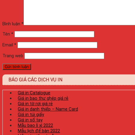
Bình luận
*
Tên
*
Email
*
Trang web
BÁO GIÁ CÁC DỊCH VỤ IN
Giá in Catalogue
Giá in bao thư ghép giá rẻ
Giá in tờ rơi giá rẻ
Giá in danh thiếp – Name Card
Giá in túi giấy
Giá in sổ tay
Mẫu bao lì xì 2022
Mẫu lịch để bàn 2022