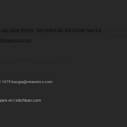
 cào trúng thưởng
,
tem chống giả
,
lịch để bàn
,
bao lì xì
, cung cấp sỉ
 đáp ứng thời gian sản xuất nhanh.Liên hệ Zalo:+ 0937 45 1079 + 09
a@vinanetco.com
húng tôi! Email: info@vinanetco.com
72 1079 baogia@vinanetco.com
are.vn | inlichban.com