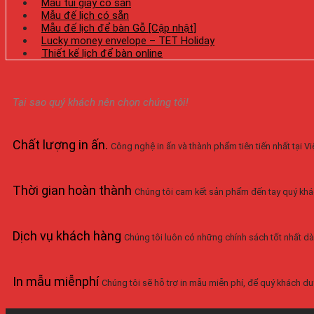
Mẫu túi giấy có sẵn
Mẫu đế lịch có sẵn
Mẫu đế lịch để bàn Gỗ [Cập nhật]
Lucky money envelope – TET Holiday
Thiết kế lịch để bàn online
Tại sao quý khách nên chọn chúng tôi!
Chất lượng in ấn
.
Công nghệ in ấn và thành phẩm tiên tiến nhất tại 
Thời gian hoàn thành
Chúng tôi cam kết sản phẩm đến tay quý khá
Dịch vụ khách hàng
Chúng tôi luôn có những chính sách tốt nhất dà
In mẫu miễnphí
Chúng tôi sẽ hỗ trợ in mẫu miễn phí, để quý khách duy