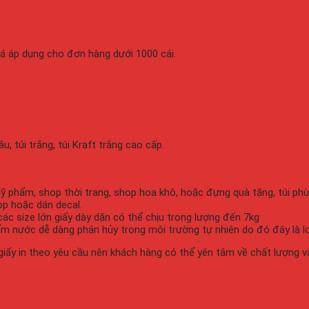
iá áp dụng cho đơn hàng dưới 1000 cái.
âu, túi trắng, túi Kraft trắng cao cấp.
 Mỹ phẩm, shop thời trang, shop hoa khô, hoặc đựng quà tặng, túi p
op hoặc dán decal.
các size lớn giấy dày dặn có thể chịu trọng lượng đến 7kg
t thấm nước dễ dàng phân hủy trong môi trường tự nhiên do đó đây là 
 giấy in theo yêu cầu nên khách hàng có thể yên tâm về chất lượng và