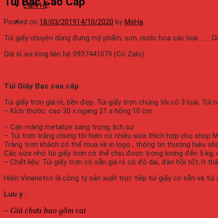
Túi Bạc Cao Cấp
LIÊN HỆ
Posted on
18/03/2019
14/10/2020
by
MsHa
Túi giấy chuyên dùng đựng mỹ phẩm, son, nước hoa các loại ……. G
Giá sỉ vui lòng liên hệ 0937441079 (Có Zalo)
Túi Giấy Bạc cao cấp
Túi giấy trơn giá rẻ, bền đẹp. Túi giấy trơn chúng tôi có 3 loại, Túi n
– Kích thước: cao 30 x ngang 21 x hông 10 cm
– Cán màng metalize sang trọng, lịch sự.
– Túi trơn trắng chúng tôi hiện có nhiều size thích hợp cho shop
Trắng trơn khách có thể mua về in logo , thông tin thương hiệu sh
Các size nhỏ túi giấy trơn có thể chịu được trọng lương đến 5 kg, 
– Chất liệu: Túi giấy trơn có sẵn giá rẻ có độ dai, đàn hồi tốt, í
Hiện Vinanetco là công ty sản xuất trực tiếp túi giấy có sẵn và túi
Lưu ý :
–
Giá chưa bao gồm vat