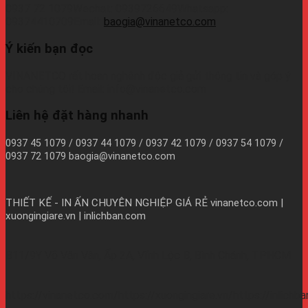
0937 72 1079Wechat: 0939726649Whatsapp:
09374410709Email:
baogia@vinanetco.com
Ý kiến bạn đọc
VINANETCO rất hoan nghênh độc giả gửi thông tin và góp ý
cho chúng tôi! Email: info@vinanetco.com
Liên hệ đặt hàng nhanh
0937 45 1079 / 0937 44 1079 / 0937 42 1079 / 0937 54 1079 /
0937 72 1079 baogia@vinanetco.com
THIẾT KẾ - IN ẤN CHUYÊN NGHIỆP GIÁ RẺ
vinanetco.com |
xuongingiare.vn | inlichban.com
B11/9Y Võ Văn Vân, Ấp 2A, Vĩnh Lộc B, Bình Chánh, TPHCM
https://vinanetco.com/https://xuongingiare.vn/https://inlichb