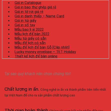
Giá in Catalogue
Giá in bao thư ghép giá rẻ
Giá in tờ rơi giá rẻ
Giá in danh thiếp – Name Card
Giá in túi giấy
Giá in sổ tay
Mẫu bao lì xì 2022
Mẫu lịch để bàn 2022
Mẫu túi giấy có sẵn
Mẫu đế lịch có sẵn
Mẫu đế lịch để bàn Gỗ [Cập nhật]
Lucky money envelope – TET Holiday
Thiết kế lịch để bàn online
Tại sao quý khách nên chọn chúng tôi!
Chất lượng in ấn
.
Công nghệ in ấn và thành phẩm tiên tiến nhất
tại Việt Nam để cho ra sản phẩm chất lượng cao
Thời gian hoàn thành
Chúng tôi cam kết sản phẩm đến tay