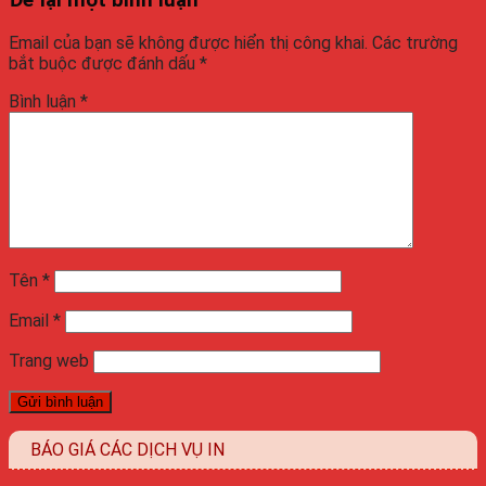
Để lại một bình luận
Email của bạn sẽ không được hiển thị công khai.
Các trường
bắt buộc được đánh dấu
*
Bình luận
*
Tên
*
Email
*
Trang web
BÁO GIÁ CÁC DỊCH VỤ IN