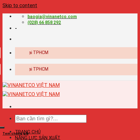
Skip to content
baogia@vinanetco.com
(028) 66 858 292
-
n nghiệp tại TPHCM
n nghiệp tại TPHCM
TRANG CHỦ
Tem chống giả
NĂNG LỰC SẢN XUẤT