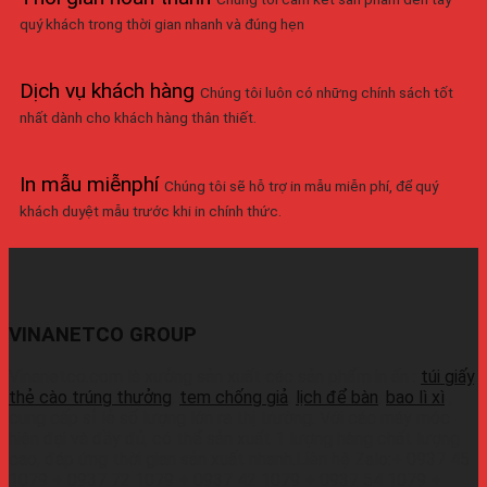
quý khách trong thời gian nhanh và đúng hẹn
Dịch vụ khách hàng
Chúng tôi luôn có những chính sách tốt
nhất dành cho khách hàng thân thiết.
In mẫu miễnphí
Chúng tôi sẽ hỗ trợ in mẫu miễn phí, để quý
khách duyệt mẫu trước khi in chính thức.
VINANETCO GROUP
Vinanetco.com là xưởng sản xuất các sản phẩm in ấn :
túi giấy
,
thẻ cào trúng thưởng
,
tem chống giả
,
lịch để bàn
,
bao lì xì
,
cung cấp sỉ lẻ số lượng lớn ra thị trường. Với các máy móc
hiện đại và đầy đủ, có thể sản xuất 1 lượng hàng chất lượng
cao, đáp ứng thời gian sản xuất nhanh.Liên hệ Zalo:+ 0937 45
1079 + 0937 72 1079 + 0937 42 1079 + 0937 54 1079 +