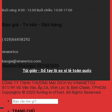
Từ thứ 2 đến thứ 7
Buổi sáng: 8:00 - 12:00 Buổi chiều: 13:00-17:00
hàng tuần - CN/Lễ Nghĩ.
Báo giá - Tư vấn - Đặt hàng
( 028)66858292
vinanetco
baogia@vinanetco.com
Wechat/Whatsapp: 097.44.1079
Facebook:
Túi giấy - Sổ tay lò xo sỉ lẻ toàn quốc
CÔNG TY TNHH THƯƠNG MẠI DỊCH VỤ VINANETCO
B11/9Y Võ Văn Vân, Ấp 2A, Vĩnh Lộc B, Bình Chánh, TPHCM .
Copyrights © 2020 Xưởng in offset. All Rights Reserved.
TRANG CHỦ