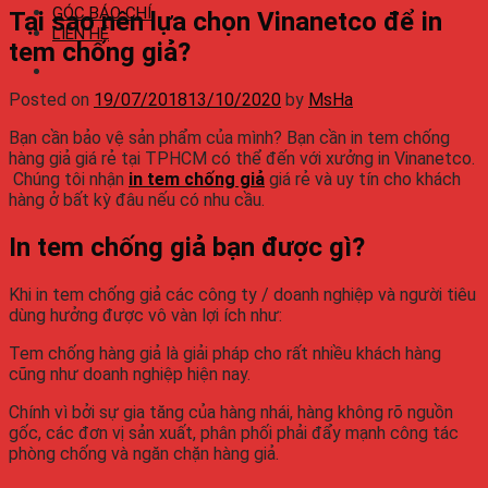
GÓC BÁO CHÍ
Tại sao nên lựa chọn Vinanetco để in
LIÊN HỆ
tem chống giả?
Posted on
19/07/2018
13/10/2020
by
MsHa
Bạn cần bảo vệ sản phẩm của mình? Bạn cần in tem chống
hàng giả giá rẻ tại TPHCM có thể đến với xưởng in Vinanetco.
Chúng tôi nhận
in tem chống giả
giá rẻ và uy tín cho khách
hàng ở bất kỳ đâu nếu có nhu cầu.
In tem chống giả bạn được gì?
Khi in tem chống giả các công ty / doanh nghiệp và người tiêu
dùng hưởng được vô vàn lợi ích như:
Tem chống hàng giả là giải pháp cho rất nhiều khách hàng
cũng như doanh nghiệp hiện nay.
Chính vì bởi sự gia tăng của hàng nhái, hàng không rõ nguồn
gốc, các đơn vị sản xuất, phân phối phải đẩy mạnh công tác
phòng chống và ngăn chặn hàng giả.