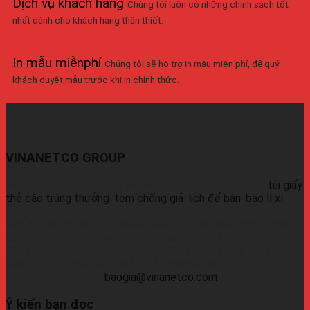
Dịch vụ khách hàng
Chúng tôi luôn có những chính sách tốt
nhất dành cho khách hàng thân thiết.
In mẫu miễnphí
Chúng tôi sẽ hỗ trợ in mẫu miễn phí, để quý
khách duyệt mẫu trước khi in chính thức.
VINANETCO GROUP
Vinanetco.com là xưởng sản xuất các sản phẩm in ấn :
túi giấy
,
thẻ cào trúng thưởng
,
tem chống giả
,
lịch để bàn
,
bao lì xì
,
cung cấp sỉ lẻ số lượng lớn ra thị trường. Với các máy móc
hiện đại và đầy đủ, có thể sản xuất 1 lượng hàng chất lượng
cao, đáp ứng thời gian sản xuất nhanh.Liên hệ Zalo:+ 0937 45
1079 + 0937 72 1079 + 0937 42 1079 + 0937 54 1079 +
0937 72 1079Wechat: 0939726649Whatsapp:
09374410709Email:
baogia@vinanetco.com
Ý kiến bạn đọc