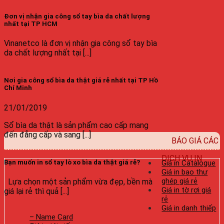
Đơn vị nhận gia công sổ tay bìa da chất lượng
nhất tại TP HCM
Vinanetco là đơn vị nhận gia công sổ tay bìa
da chất lượng nhất tại [...]
Nơi gia công sổ bìa da thật giá rẻ nhất tại TP Hồ
Chí Minh
21/01/2019
Sổ bìa da thật là sản phẩm cao cấp mang
đến đẳng cấp và sang [...]
BÁO GIÁ CÁC
DỊCH VỤ IN
Bạn muốn in sổ tay lò xo bìa da thật giá rẻ?
Giá in Catalogue
Giá in bao thư
ghép giá rẻ
Lựa chọn một sản phẩm vừa đẹp, bền mà
Giá in tờ rơi giá
giá lại rẻ thì quả [...]
rẻ
Giá in danh thiếp
– Name Card