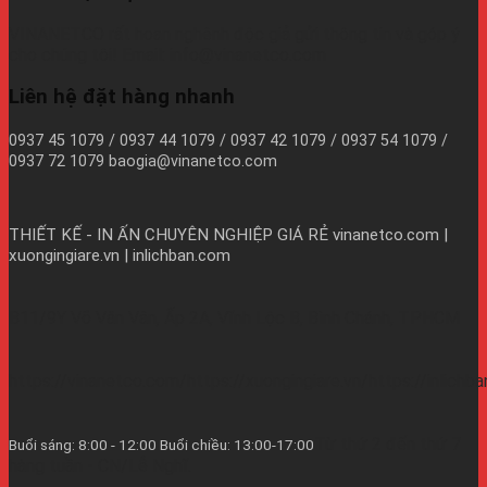
VINANETCO rất hoan nghênh độc giả gửi thông tin và góp ý
cho chúng tôi! Email: info@vinanetco.com
Liên hệ đặt hàng nhanh
0937 45 1079 / 0937 44 1079 / 0937 42 1079 / 0937 54 1079 /
0937 72 1079 baogia@vinanetco.com
THIẾT KẾ - IN ẤN CHUYÊN NGHIỆP GIÁ RẺ
vinanetco.com |
xuongingiare.vn | inlichban.com
B11/9Y Võ Văn Vân, Ấp 2A, Vĩnh Lộc B, Bình Chánh, TPHCM
https://vinanetco.com/https://xuongingiare.vn/https://inlichb
Từ thứ 2 đến thứ 7
Buổi sáng: 8:00 - 12:00 Buổi chiều: 13:00-17:00
hàng tuần - CN/Lễ Nghĩ.