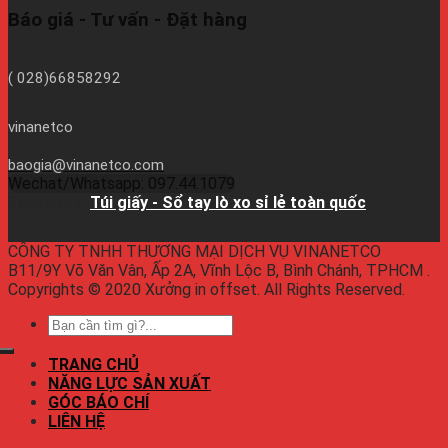
Báo giá - Tư vấn - Đặt hàng
( 028)66858292
vinanetco
baogia@vinanetco.com
Wechat/Whatsapp: 097.44.1079
Facebook:
Túi giấy - Sổ tay lò xo sỉ lẻ toàn quốc
CÔNG TY TNHH THƯƠNG MẠI DỊCH VỤ VINANETCO
B11/9Y Võ Văn Vân, Ấp 2A, Vĩnh Lộc B, Bình Chánh, TPHCM .
Copyrights © 2020 Xưởng in offset. All Rights Reserved.
TRANG CHỦ
NĂNG LỰC SẢN XUẤT
GÓC BÁO CHÍ
LIÊN HỆ