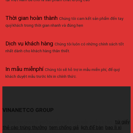
Thời gian hoàn thành
Chúng tôi cam kết sản phẩm đến tay
quý khách trong thời gian nhanh và đúng hẹn
Dịch vụ khách hàng
Chúng tôi luôn có những chính sách tốt
nhất dành cho khách hàng thân thiết.
In mẫu miễnphí
Chúng tôi sẽ hỗ trợ in mẫu miễn phí, để quý
khách duyệt mẫu trước khi in chính thức.
VINANETCO GROUP
Vinanetco.com là xưởng sản xuất các sản phẩm in ấn :
túi giấy
,
thẻ cào trúng thưởng
,
tem chống giả
,
lịch để bàn
,
bao lì xì
,