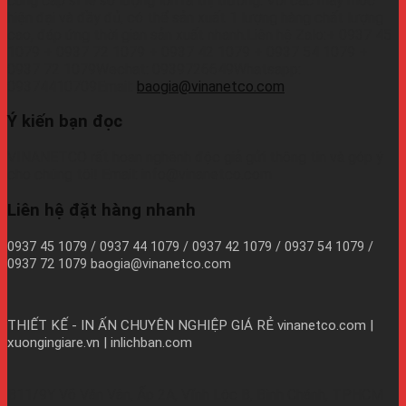
cung cấp sỉ lẻ số lượng lớn ra thị trường. Với các máy móc
hiện đại và đầy đủ, có thể sản xuất 1 lượng hàng chất lượng
cao, đáp ứng thời gian sản xuất nhanh.Liên hệ Zalo:+ 0937 45
1079 + 0937 72 1079 + 0937 42 1079 + 0937 54 1079 +
0937 72 1079Wechat: 0939726649Whatsapp:
09374410709Email:
baogia@vinanetco.com
Ý kiến bạn đọc
VINANETCO rất hoan nghênh độc giả gửi thông tin và góp ý
cho chúng tôi! Email: info@vinanetco.com
Liên hệ đặt hàng nhanh
0937 45 1079 / 0937 44 1079 / 0937 42 1079 / 0937 54 1079 /
0937 72 1079 baogia@vinanetco.com
THIẾT KẾ - IN ẤN CHUYÊN NGHIỆP GIÁ RẺ
vinanetco.com |
xuongingiare.vn | inlichban.com
B11/9Y Võ Văn Vân, Ấp 2A, Vĩnh Lộc B, Bình Chánh, TPHCM