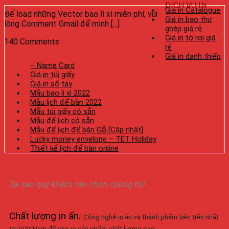
DỊCH VỤ IN
Giá in Catalogue
Đế load những Vector bao lì xì miễn phí, vui
Giá in bao thư
lòng Comment Gmail để mình [...]
ghép giá rẻ
Giá in tờ rơi giá
140 Comments
rẻ
Giá in danh thiếp
– Name Card
Giá in túi giấy
Giá in sổ tay
Mẫu bao lì xì 2022
Mẫu lịch để bàn 2022
Mẫu túi giấy có sẵn
Mẫu đế lịch có sẵn
Mẫu đế lịch để bàn Gỗ [Cập nhật]
Lucky money envelope – TET Holiday
Thiết kế lịch để bàn online
Tại sao quý khách nên chọn chúng tôi!
Chất lượng in ấn
.
Công nghệ in ấn và thành phẩm tiên tiến nhất
tại Việt Nam để cho ra sản phẩm chất lượng cao