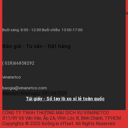
https://vinanetco.com/https://xuongingiare.vn/https://inlichb
Từ thứ 2 đến thứ 7
Buổi sáng: 8:00 - 12:00 Buổi chiều: 13:00-17:00
hàng tuần - CN/Lễ Nghĩ.
Báo giá - Tư vấn - Đặt hàng
( 028)66858292
vinanetco
baogia@vinanetco.com
Wechat/Whatsapp: 097.44.1079
Facebook:
Túi giấy - Sổ tay lò xo sỉ lẻ toàn quốc
CÔNG TY TNHH THƯƠNG MẠI DỊCH VỤ VINANETCO
B11/9Y Võ Văn Vân, Ấp 2A, Vĩnh Lộc B, Bình Chánh, TPHCM .
Copyrights © 2020 Xưởng in offset. All Rights Reserved.