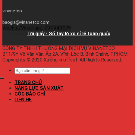
vinanetco
baogia@vinanetco.com
Wechat/Whatsapp: 097.44.1079
Facebook:
Túi giấy - Sổ tay lò xo sỉ lẻ toàn quốc
CÔNG TY TNHH THƯƠNG MẠI DỊCH VỤ VINANETCO
B11/9Y Võ Văn Vân, Ấp 2A, Vĩnh Lộc B, Bình Chánh, TPHCM .
Copyrights © 2020 Xưởng in offset. All Rights Reserved.
TRANG CHỦ
NĂNG LỰC SẢN XUẤT
GÓC BÁO CHÍ
LIÊN HỆ