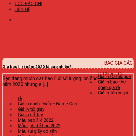
GÓC BÁO CHÍ
LIÊN HỆ
BÁO GIÁ CÁC
Giá bao lì xì năm 2020 là bao nhiêu?
DỊCH VỤ IN
Giá in Catalogue
Bạn đang muốn đặt bao lì xì số lượng lớn cho
Giá in bao thư
năm 2020 nhưng e [...]
ghép giá rẻ
Giá in tờ rơi giá
rẻ
Giá in danh thiếp – Name Card
Giá in túi giấy
Giá in sổ tay
Mẫu bao lì xì 2022
Mẫu lịch để bàn 2022
Mẫu túi giấy có sẵn