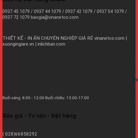
0937 45 1079 / 0937 44 1079 / 0937 42 1079 / 0937 54 1079 /
0937 72 1079 baogia@vinanetco.com
THIẾT KẾ - IN ẤN CHUYÊN NGHIỆP GIÁ RẺ
vinanetco.com |
xuongingiare.vn | inlichban.com
B11/9Y Võ Văn Vân, Ấp 2A, Vĩnh Lộc B, Bình Chánh, TPHCM
https://vinanetco.com/https://xuongingiare.vn/https://inlichb
Từ thứ 2 đến thứ 7
Buổi sáng: 8:00 - 12:00 Buổi chiều: 13:00-17:00
hàng tuần - CN/Lễ Nghĩ.
Báo giá - Tư vấn - Đặt hàng
( 028)66858292