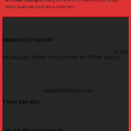
khách duyệt mẫu trước khi in chính thức.
VINANETCO GROUP
Vinanetco.com là xưởng sản xuất các sản phẩm in ấn :
túi giấy
,
thẻ cào trúng thưởng
,
tem chống giả
,
lịch để bàn
,
bao lì xì
,
cung cấp sỉ lẻ số lượng lớn ra thị trường. Với các máy móc
hiện đại và đầy đủ, có thể sản xuất 1 lượng hàng chất lượng
cao, đáp ứng thời gian sản xuất nhanh.Liên hệ Zalo:+ 0937 45
1079 + 0937 72 1079 + 0937 42 1079 + 0937 54 1079 +
0937 72 1079Wechat: 0939726649Whatsapp:
09374410709Email:
baogia@vinanetco.com
Ý kiến bạn đọc
VINANETCO rất hoan nghênh độc giả gửi thông tin và góp ý
cho chúng tôi! Email: info@vinanetco.com
Liên hệ đặt hàng nhanh