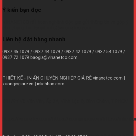
Ý kiến bạn đọc
VINANETCO rất hoan nghênh độc giả gửi thông tin và góp ý
cho chúng tôi! Email: info@vinanetco.com
Liên hệ đặt hàng nhanh
0937 45 1079 / 0937 44 1079 / 0937 42 1079 / 0937 54 1079 /
0937 72 1079 baogia@vinanetco.com
THIẾT KẾ - IN ẤN CHUYÊN NGHIỆP GIÁ RẺ
vinanetco.com |
xuongingiare.vn | inlichban.com
B11/9Y Võ Văn Vân, Ấp 2A, Vĩnh Lộc B, Bình Chánh, TPHCM
https://vinanetco.com/https://xuongingiare.vn/https://inlichb