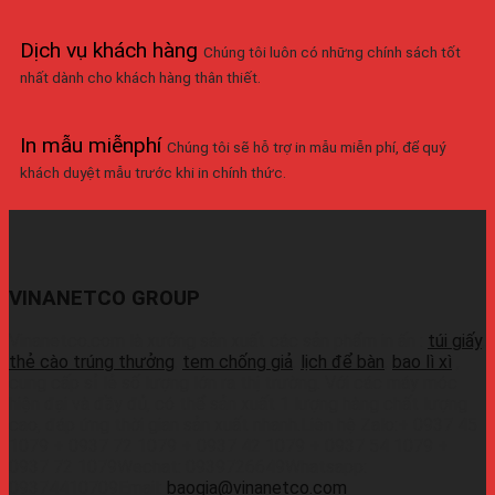
Dịch vụ khách hàng
Chúng tôi luôn có những chính sách tốt
nhất dành cho khách hàng thân thiết.
In mẫu miễnphí
Chúng tôi sẽ hỗ trợ in mẫu miễn phí, để quý
khách duyệt mẫu trước khi in chính thức.
VINANETCO GROUP
Vinanetco.com là xưởng sản xuất các sản phẩm in ấn :
túi giấy
,
thẻ cào trúng thưởng
,
tem chống giả
,
lịch để bàn
,
bao lì xì
,
cung cấp sỉ lẻ số lượng lớn ra thị trường. Với các máy móc
hiện đại và đầy đủ, có thể sản xuất 1 lượng hàng chất lượng
cao, đáp ứng thời gian sản xuất nhanh.Liên hệ Zalo:+ 0937 45
1079 + 0937 72 1079 + 0937 42 1079 + 0937 54 1079 +
0937 72 1079Wechat: 0939726649Whatsapp:
09374410709Email:
baogia@vinanetco.com