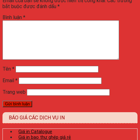
Email của bạn sẽ không được hiển thị công khai.
Các trường
bắt buộc được đánh dấu
*
Bình luận
*
Tên
*
Email
*
Trang web
BÁO GIÁ CÁC DỊCH VỤ IN
Giá in Catalogue
Giá in bao thư ghép giá rẻ