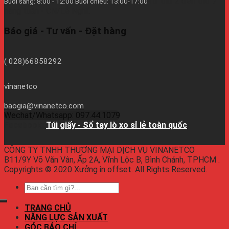
Từ thứ 2 đến thứ 7
Buổi sáng: 8:00 - 12:00 Buổi chiều: 13:00-17:00
hàng tuần - CN/Lễ Nghĩ.
Báo giá - Tư vấn - Đặt hàng
( 028)66858292
vinanetco
baogia@vinanetco.com
Wechat/Whatsapp: 097.44.1079
Facebook:
Túi giấy - Sổ tay lò xo sỉ lẻ toàn quốc
CÔNG TY TNHH THƯƠNG MẠI DỊCH VỤ VINANETCO
B11/9Y Võ Văn Vân, Ấp 2A, Vĩnh Lộc B, Bình Chánh, TPHCM .
Copyrights © 2020 Xưởng in offset. All Rights Reserved.
TRANG CHỦ
NĂNG LỰC SẢN XUẤT
GÓC BÁO CHÍ