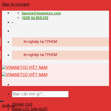
Skip to content
baogia@vinanetco.com
(028) 66 858 292
-
- in ấn chuyên nghiệp tại TPHCM
- in ấn chuyên nghiệp tại TPHCM
TRANG CHỦ
Sổ bìa da
NĂNG LỰC SẢN XUẤT