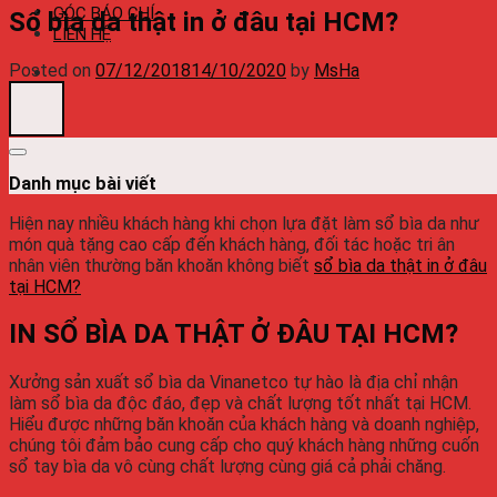
GÓC BÁO CHÍ
Sổ bìa da thật in ở đâu tại HCM?
LIÊN HỆ
Posted on
07/12/2018
14/10/2020
by
MsHa
Danh mục bài viết
Hiện nay nhiều khách hàng khi chọn lựa đặt làm sổ bìa da như
món quà tặng cao cấp đến khách hàng, đối tác hoặc tri ân
nhân viên thường băn khoăn không biết
sổ bìa da thật in ở đâu
tại HCM?
IN SỔ BÌA DA THẬT Ở ĐÂU TẠI HCM?
Xưởng sản xuất sổ bìa da Vinanetco tự hào là địa chỉ nhận
làm sổ bìa da độc đáo, đẹp và chất lượng tốt nhất tại HCM.
Hiểu được những băn khoăn của khách hàng và doanh nghiệp,
chúng tôi đảm bảo cung cấp cho quý khách hàng những cuốn
sổ tay bìa da vô cùng chất lượng cùng giá cả phải chăng.