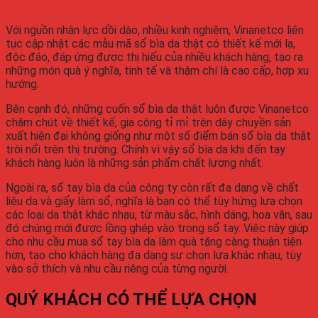
Với nguồn nhân lực dồi dào, nhiều kinh nghiệm, Vinanetco liên
tục cập nhật các mẫu mã sổ bìa da thật có thiết kế mới lạ,
độc đáo, đáp ứng được thị hiếu của nhiều khách hàng, tạo ra
những món quà ý nghĩa, tinh tế và thậm chí là cao cấp, hợp xu
hướng.
Bên cạnh đó, những cuốn sổ bìa da thật luôn được Vinanetco
chăm chút về thiết kế, gia công tỉ mỉ trên dây chuyền sản
xuất hiện đại không giống như một số điểm bán sổ bìa da thật
trôi nổi trên thị trường. Chính vì vậy sổ bìa da khi đến tay
khách hàng luôn là những sản phẩm chất lượng nhất.
Ngoài ra, sổ tay bìa da của công ty còn rất đa dạng về chất
liệu da và giấy làm sổ, nghĩa là bạn có thể tùy hứng lựa chọn
các loại da thật khác nhau, từ màu sắc, hình dáng, hoa văn, sau
đó chúng mới được lồng ghép vào trong sổ tay. Việc này giúp
cho nhu cầu mua sổ tay bìa da làm quà tặng càng thuận tiện
hơn, tạo cho khách hàng đa dạng sự chọn lựa khác nhau, tùy
vào sở thích và nhu cầu riêng của từng người.
QUÝ KHÁCH CÓ THỂ LỰA CHỌN