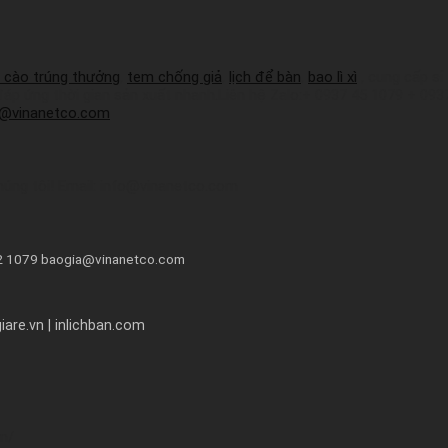
 cào trúng thưởng
,
tem chống giả
,
lịch để bàn
,
bao lì xì
, cung cấp sỉ
 đáp ứng thời gian sản xuất nhanh.Liên hệ Zalo:+ 0937 45 1079 + 09
a@vinanetco.com
húng tôi! Email: info@vinanetco.com
72 1079 baogia@vinanetco.com
are.vn | inlichban.com
om/