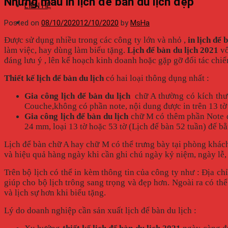
Những mẫu in lịch để bàn du lịch đẹp
LIÊN HỆ
Posted on
08/10/2020
12/10/2020
by
MsHa
Được sử dụng nhiều trong các công ty lớn và nhỏ ,
in lịch để 
làm việc, hay dùng làm biếu tặng.
Lịch để bàn du lịch 2021
vô
đáng lưu ý , lên kế hoạch kinh doanh hoặc gặp gỡ đối tác chiế
Thiết kế lịch để bàn du lịch
có hai loại thông dụng nhất :
Gia công lịch để bàn du lịch
chữ A thường có kích thướ
Couche,không có phần note, nội dung được in trên 13 tờ 
Gia công lịch để bàn du lịch
chữ M có thêm phần Note đ
24 mm, loại 13 tờ hoặc 53 tờ (Lịch để bàn 52 tuần) đế b
Lịch để bàn chữ A hay chữ M có thể trưng bày tại phòng khách,
và hiệu quả hàng ngày khi cần ghi chú ngày kỷ niệm, ngày lễ,
Trên bộ lịch có thể in kèm thông tin của công ty như : Địa c
giúp cho bộ lịch trông sang trọng và đẹp hơn. Ngoài ra có th
và lịch sự hơn khi biếu tặng.
Lý do doanh nghiệp cần sản xuất lịch để bàn du lịch :