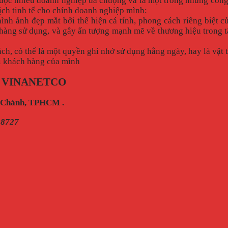
ợc nhiều doanh nghiệp ưa chuộng và là một trong những công c
lịch tinh tế cho chính doanh nghiệp mình:
ình ảnh đẹp mắt bởi thể hiện cá tính, phong cách riêng biệt 
 hàng sử dụng, và gây ấn tượng mạnh mẽ về thương hiệu trong 
ch, có thể là một quyền ghi nhớ sử dụng hằng ngày, hay là vật 
i khách hàng của mình
 VINANETCO
h Chánh, TPHCM .
28727