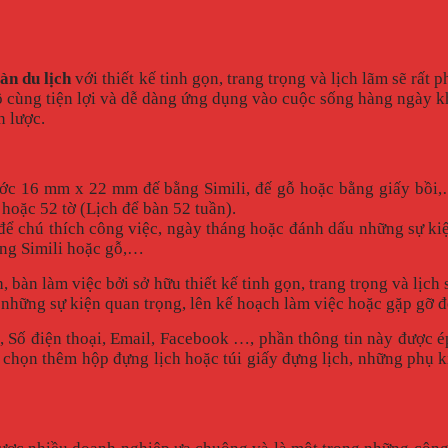
bàn du lịch
với thiết kế tinh gọn, trang trọng và lịch lãm sẽ rất 
 cùng tiện lợi và dễ dàng ứng dụng vào cuộc sống hàng ngày kh
n lược.
c 16 mm x 22 mm đế bằng Simili, đế gỗ hoặc bằng giấy bồi,… 
hoặc 52 tờ (Lịch để bàn 52 tuần).
ể chú thích công việc, ngày tháng hoặc đánh dấu những sự ki
ằng Simili hoặc gỗ,…
 bàn làm việc bởi sở hữu thiết kế tinh gọn, trang trọng và lịch 
 những sự kiện quan trọng, lên kế hoạch làm việc hoặc gặp gỡ đ
hỉ, Số điện thoại, Email, Facebook …, phần thông tin này được 
ể chọn thêm hộp đựng lịch hoặc túi giấy đựng lịch, những phụ 