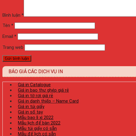
Bình luận
*
Tên
*
Email
*
Trang web
BÁO GIÁ CÁC DỊCH VỤ IN
Giá in Catalogue
Giá in bao thư ghép giá rẻ
Giá in tờ rơi giá rẻ
Giá in danh thiếp – Name Card
Giá in túi giấy
Giá in sổ tay
Mẫu bao lì xì 2022
Mẫu lịch để bàn 2022
Mẫu túi giấy có sẵn
Mẫu đế lịch có sẵn