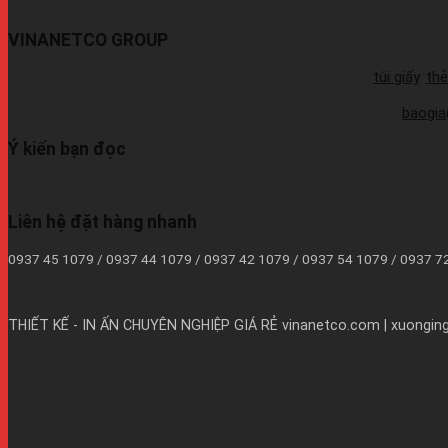
VINANETCO GROUP
Vinanetco.com là xưởng sản xuất các sản phẩm in ấn :
túi giấy
,
thẻ
hiện đại và đầy đủ, có thể sản xuất 1 lượng hàng chất lượng cao,
72 1079Wechat: 0939726649Whatsapp: 09374410709Email:
baogi
Ý kiến bạn đọc
VINANETCO rất hoan nghênh độc giả gửi thông tin và góp ý cho c
Liên hệ đặt hàng nhanh
0937 45 1079 / 0937 44 1079 / 0937 42 1079 / 0937 54 1079 / 0937 
THIẾT KẾ - IN ẤN CHUYÊN NGHIỆP GIÁ RẺ
vinanetco.com | xuongingi
B11/9Y Võ Văn Vân, Ấp 2A, Vĩnh Lộc B, Bình Chánh, TPHCM
https://vinanetco.com/https://xuongingiare.vn/https://inlichban.c