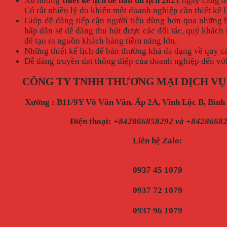
Xu hướng
thiết kế lịch để bàn du lịch 2021
ngày càng đư
Có rất nhiều lý do khiến một doanh nghiệp cần thiết kế 
Giúp dễ dàng tiếp cận người tiêu dùng hơn qua những h
hấp dẫn sẽ dễ dàng thu hút được các đối tác, quý khách
để tạo ra nguồn khách hàng tiềm năng lớn.
Những thiết kế lịch để bàn thường khá đa dạng về quy cá
Dễ dàng truyền đạt thông điệp của doanh nghiệp đến vớ
CÔNG TY TNHH THƯƠNG MẠI DỊCH VỤ
Xưởng : B11/9Y Võ Văn Vân, Ấp 2A, Vĩnh Lộc B, Bìn
Điện thoại
:
+842866858292 và +8428668
Liên hệ Zalo:
0937 45 1079
0937 72 1079
0937 96 1079