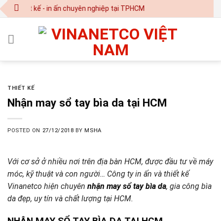
Skip
Thiết kế - in ấn chuyên nghiệp tại TPHCM
to
content
THIẾT KẾ
Nhận may sổ tay bìa da tại HCM
POSTED ON
27/12/2018
BY
MSHA
Với cơ sở ở nhiều nơi trên địa bàn HCM, được đầu tư về máy
móc, kỹ thuật và con người… Công ty in ấn và thiết kế
Vinanetco hiện chuyên
nhận may sổ tay bìa da
, gia công bìa
da đẹp, uy tín và chất lượng tại HCM.
NHẬN MAY SỔ TAY BÌA DA TẠI HCM