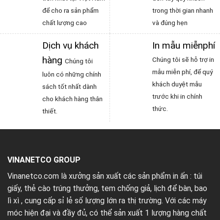
để cho ra sản phẩm
trong thời gian nhanh
chất lượng cao
và đúng hẹn
Dịch vụ khách
In mẫu miễnphí
hàng
Chúng tôi sẽ hỗ trợ in
Chúng tôi
mẫu miễn phí, để quý
luôn có những chính
khách duyệt mẫu
sách tốt nhất dành
trước khi in chính
cho khách hàng thân
thức.
thiết.
VINANETCO GROUP
Vinanetco.com là xưởng sản xuất các sản phẩm in ấn :
túi
giấy
,
thẻ cào trúng thưởng
,
tem chống giả
,
lịch để bàn
,
bao
lì xì
, cung cấp sỉ lẻ số lượng lớn ra thị trường. Với các máy
móc hiện đại và đầy đủ, có thể sản xuất 1 lượng hàng chất