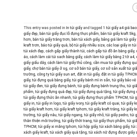
This entry was posted in
In túi giấy
and tagged
1 túi giấy a4 giá ba
giấy đẹp
,
bán túi giấy đục lỗ đựng thực phẩm
,
bán túi giấy kraft 5kg
hcm
,
bán túi giấy trắng trơn
,
bán túi xách giấy
,
bảng giá làm túi giấy 
kraft trơn
,
báo túi giấy quà
,
bộ túi giấy nhiều size
,
các loại giấy in túi
túi xách đẹp
,
cách gấp giấy thành túi
,
cách gấp túi đồ ăn bằng giấy
,
áo
,
cách làm cái túi sach bằng giấy
,
cách làm túi giấy bằng 2 tờ a4
,
giấy giấu dây
,
cách làm túi giấy thủ công
,
cần mua túi giấy đựng qu
giấy
,
chợ bán túi giấy ở sg
,
cơ sở bán túi giấy
,
cơ sở sản xuất túi g
trường
,
công ty túi giấy sun art
,
đặt in túi giấy
,
đặt in túi giấy TPHC
giấy
,
túi đựng quà bằng giấy
,
túi giấy bánh mì in sẵn
,
túi giấy bảo v
túi giấy đen
,
túi giấy đựng bánh
,
túi giấy đựng bánh trung thu
,
túi g
phẩm
,
túi giấy đựng quà đẹp
,
túi giấy đựng quà tặng
,
túi giấy đựn
túi giấy đựng thức ăn nhanh
,
túi giấy đựng thực phẩm TPHCM
,
túi 
giấy in
,
túi giấy in logo
,
túi giấy ivory
,
túi giấy kraft có quai
,
túi giấy k
túi giấy kraft hcm
,
túi giấy kraft tphcm
,
túi giấy kraft trắng
,
túi giấy k
trường
,
túi giấy nâu
,
túi giấy ngang
,
túi giấy nhỏ
,
túi giấy pedro
,
túi 
thân thiện môi trường
,
túi giấy thời trang
,
túi giấy thực phẩm
,
túi g
TPHCM
,
túi giấy xi măng tphcm
,
túi hộp giấy
,
túi xách bằng giấy
,
túi
xách giấy kraft
,
túi xách giấy quà tặng
,
túi xách nữ đựng được giấy 