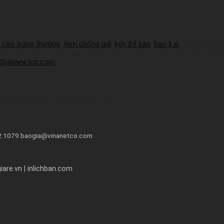
 cào trúng thưởng
,
tem chống giả
,
lịch để bàn
,
bao lì xì
, cung cấp sỉ
 đáp ứng thời gian sản xuất nhanh.Liên hệ Zalo:+ 0937 45 1079 + 09
a@vinanetco.com
húng tôi! Email: info@vinanetco.com
72 1079 baogia@vinanetco.com
are.vn | inlichban.com