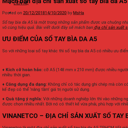
Mách bạn địa chỉ sản xuất sổ tay bìa da A
LIÊN HỆ
Posted on
20/12/2018
14/10/2020
by
MsHa
Sổ tay bìa da A5 là một trong những sản phẩm được ưa chuộng nhất 
vô cùng hiệu quả. Bài viết dưới đây sẽ mách bạn
địa chỉ sản xuất s
ƯU ĐIỂM CỦA SỔ TAY BÌA DA A5
So với những loại sổ tay khác thì sổ tay bìa da A5 có nhiều ưu điể
♦
Kích cỡ hoàn hảo:
cỡ A5 (148 mm x 210 mm) được nhiều người yê
nhiều thời gian.
♦
Công dụng đa dạng:
Không chỉ có tác dụng ghi chép mà còn có t
kế đẹp có thể ‘nâng tầm’ giá trị người sử dụng.
♦
Quà tặng ý nghĩa:
Với những doanh nghiệp lớn thì vào những ngà
được chọn nhiều nhất. Bởi nó có thiết kế vừa phải, phù hợp với nh
VINANETCO – ĐỊA CHỈ SẢN XUẤT SỔ TAY 
Vinanetco là một địa chỉ sản xuất sổ tay bìa da A5 TPHCM tốt giá