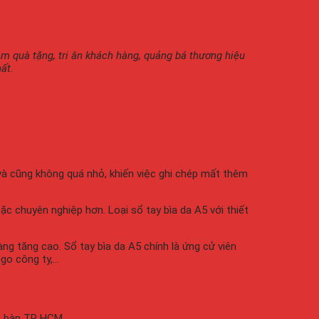
m quà tặng, tri ân khách hàng, quảng bá thương hiệu
ất.
và cũng không quá nhỏ, khiến việc ghi chép mất thêm
c chuyên nghiệp hơn. Loại sổ tay bìa da A5 với thiết
ng tăng cao. Sổ tay bìa da A5 chính là ứng cử viên
ogo công ty,…
ịa bàn TP HCM.