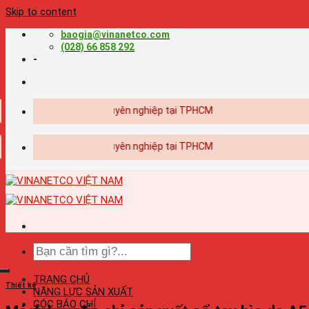
Skip to content
baogia@vinanetco.com
(028) 66 858 292
-
Thiết kế - in ấn chuyên nghiệp tại TPHCM
Thiết kế - in ấn chuyên nghiệp tại TPHCM
TRANG CHỦ
Thiết kế
NĂNG LỰC SẢN XUẤT
GÓC BÁO CHÍ