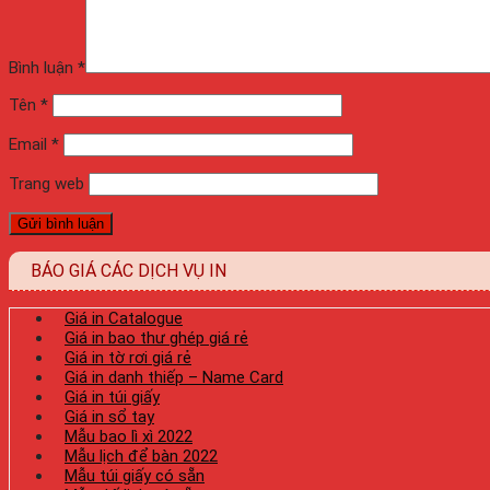
Bình luận
*
Tên
*
Email
*
Trang web
BÁO GIÁ CÁC DỊCH VỤ IN
Giá in Catalogue
Giá in bao thư ghép giá rẻ
Giá in tờ rơi giá rẻ
Giá in danh thiếp – Name Card
Giá in túi giấy
Giá in sổ tay
Mẫu bao lì xì 2022
Mẫu lịch để bàn 2022
Mẫu túi giấy có sẵn