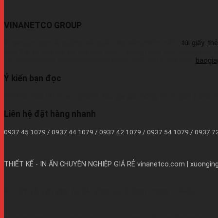
VINANETCO GROUP
Vinanetco.com là xưởng sản xuất các sản phẩm in ấn :
túi giấy
,
thẻ
hiện đại và đầy đủ, có thể sản xuất 1 lượng hàng chất lượng cao,
72 1079Wechat: 0939726649Whatsapp: 09374410709Email:
baogi
Ý kiến bạn đọc
VINANETCO rất hoan nghênh độc giả gửi thông tin và góp ý cho c
Liên hệ đặt hàng nhanh
0937 45 1079 / 0937 44 1079 / 0937 42 1079 / 0937 54 1079 / 0937 
THIẾT KẾ - IN ẤN CHUYÊN NGHIỆP GIÁ RẺ
vinanetco.com | xuongingi
B11/9Y Võ Văn Vân, Ấp 2A, Vĩnh Lộc B, Bình Chánh, TPHCM