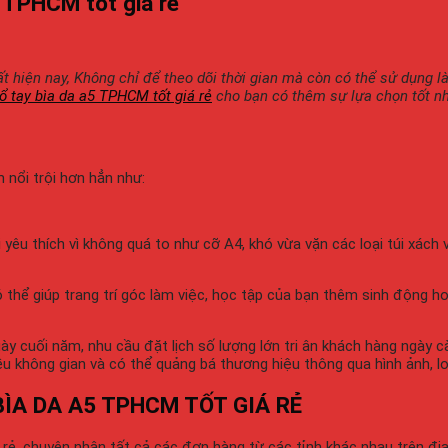
5 TPHCM tốt giá rẻ
hiện nay, Không chỉ để theo dõi thời gian mà còn có thể sử dụng là
ổ tay bìa da a5 TPHCM tốt giá rẻ
cho bạn có thêm sự lựa chọn tốt nh
m nổi trội hơn hẳn như:
u thích vì không quá to như cỡ A4, khó vừa vặn các loại túi xách 
hể giúp trang trí góc làm việc, học tập của bạn thêm sinh động hoặ
y cuối năm, nhu cầu đặt lịch số lượng lớn tri ân khách hàng ngày cà
iều không gian và có thể quảng bá thương hiệu thông qua hình ảnh, l
BÌA DA A5 TPHCM TỐT GIÁ RẺ
 rẻ, chuyên nhận tất cả các đơn hàng từ các tỉnh khác nhau trên đ