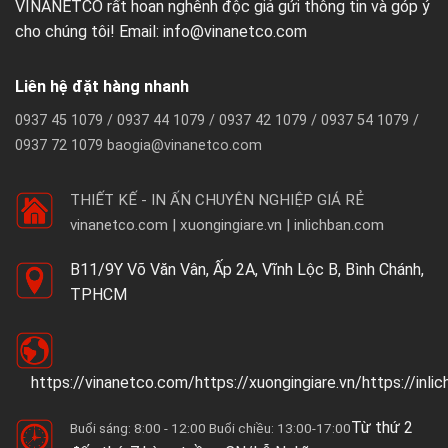
VINANETCO rất hoan nghênh độc giả gửi thông tin và góp ý
cho chúng tôi! Email: info@vinanetco.com
Liên hệ đặt hàng nhanh
0937 45 1079 / 0937 44 1079 / 0937 42 1079 / 0937 54 1079 /
0937 72 1079 baogia@vinanetco.com
THIẾT KẾ - IN ẤN CHUYÊN NGHIỆP GIÁ RẺ
vinanetco.com | xuongingiare.vn | inlichban.com
B11/9Y Võ Văn Vân, Ấp 2A, Vĩnh Lộc B, Bình Chánh,
TPHCM
https://vinanetco.com/https://xuongingiare.vn/https://inli
Từ thứ 2
Buổi sáng: 8:00 - 12:00 Buổi chiều: 13:00-17:00