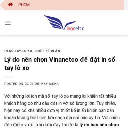
Skip
p tại TPHCM
to
content
IN SỔ TAY LÒ XO
,
THIẾT KẾ IN ẤN
Lý do nên chọn Vinanetco để đặt in sổ
tay lò xo
POSTED ON
20/01/2019
BY
MSHA
Với những lợi ích mà sổ tay lò xo mang lại khiến rất nhiều
khách hàng có nhu cầu đặt in với số lượng lớn. Tuy nhiên,
hiện nay có khá nhiều đơn vị thiết kế in ấn khiến bạn băn
khoăn không biết nên lựa chọn địa chỉ nào uy tín. Với nhiều
đặc điểm vượt trội dưới đây thì đó là
lý do bạn bên chọn