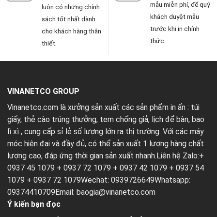
mẫu miễn phí, để quý
luôn có những chính
khách duyệt mẫu
sách tốt nhất dành
trước khi in chính
cho khách hàng thân
thức.
thiết.
VINANETCO GROUP
Vinanetco.com là xưởng sản xuất các sản phẩm in ấn :
túi
giấy
,
thẻ cào trúng thưởng
,
tem chống giả
,
lịch để bàn
,
bao
lì xì
, cung cấp sỉ lẻ số lượng lớn ra thị trường. Với các máy
móc hiện đại và đầy đủ, có thể sản xuất 1 lượng hàng chất
lượng cao, đáp ứng thời gian sản xuất nhanh.Liên hệ Zalo:+
0937 45 1079 + 0937 72 1079 + 0937 42 1079 + 0937 54
1079 + 0937 72 1079Wechat: 0939726649Whatsapp:
09374410709Email:
baogia@vinanetco.com
Ý kiến bạn đọc