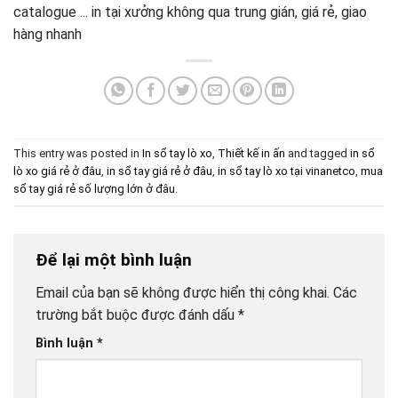
catalogue ... in tại xưởng không qua trung gián, giá rẻ, giao
hàng nhanh
This entry was posted in
In sổ tay lò xo
,
Thiết kế in ấn
and tagged
in sổ
lò xo giá rẻ ở đâu
,
in sổ tay giá rẻ ở đâu
,
in sổ tay lò xo tại vinanetco
,
mua
sổ tay giá rẻ số lượng lớn ở đâu
.
Để lại một bình luận
Email của bạn sẽ không được hiển thị công khai.
Các
trường bắt buộc được đánh dấu
*
Bình luận
*