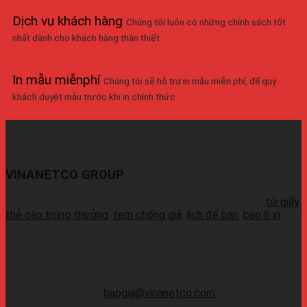
Dịch vụ khách hàng
Chúng tôi luôn có những chính sách tốt
nhất dành cho khách hàng thân thiết.
In mẫu miễnphí
Chúng tôi sẽ hỗ trợ in mẫu miễn phí, để quý
khách duyệt mẫu trước khi in chính thức.
VINANETCO GROUP
Vinanetco.com là xưởng sản xuất các sản phẩm in ấn :
túi giấy
,
thẻ cào trúng thưởng
,
tem chống giả
,
lịch để bàn
,
bao lì xì
,
cung cấp sỉ lẻ số lượng lớn ra thị trường. Với các máy móc
hiện đại và đầy đủ, có thể sản xuất 1 lượng hàng chất lượng
cao, đáp ứng thời gian sản xuất nhanh.Liên hệ Zalo:+ 0937 45
1079 + 0937 72 1079 + 0937 42 1079 + 0937 54 1079 +
0937 72 1079Wechat: 0939726649Whatsapp:
09374410709Email:
baogia@vinanetco.com