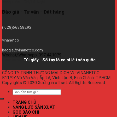
hàng tuần - CN/Lễ Nghĩ.
Báo giá - Tư vấn - Đặt hàng
( 028)66858292
vinanetco
baogia@vinanetco.com
Wechat/Whatsapp: 097.44.1079
Facebook:
Túi giấy - Sổ tay lò xo sỉ lẻ toàn quốc
CÔNG TY TNHH THƯƠNG MẠI DỊCH VỤ VINANETCO
B11/9Y Võ Văn Vân, Ấp 2A, Vĩnh Lộc B, Bình Chánh, TPHCM .
Copyrights © 2020 Xưởng in offset. All Rights Reserved.
TRANG CHỦ
NĂNG LỰC SẢN XUẤT
GÓC BÁO CHÍ