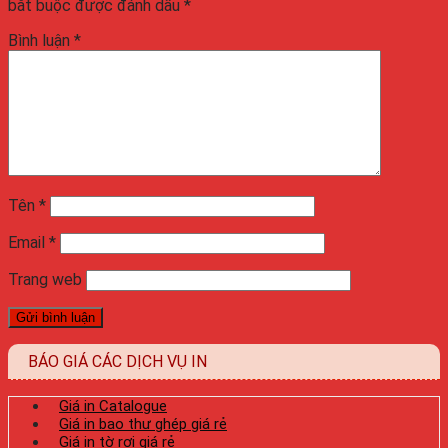
bắt buộc được đánh dấu
*
Bình luận
*
Tên
*
Email
*
Trang web
BÁO GIÁ CÁC DỊCH VỤ IN
Giá in Catalogue
Giá in bao thư ghép giá rẻ
Giá in tờ rơi giá rẻ