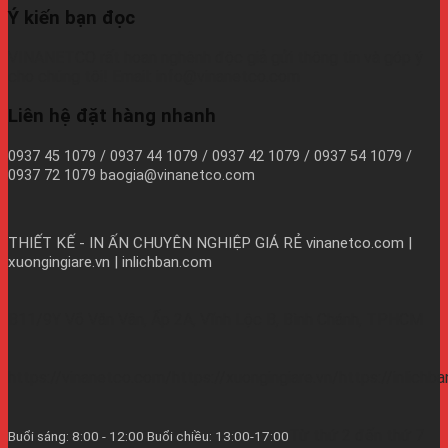
Ý kiến bạn đọc
VINANETCO rất hoan nghênh độc giả gửi thông tin và góp ý
cho chúng tôi! Email: info@vinanetco.com
Liên hệ đặt hàng nhanh
0937 45 1079 / 0937 44 1079 / 0937 42 1079 / 0937 54 1079 /
0937 72 1079 baogia@vinanetco.com
THIẾT KẾ - IN ẤN CHUYÊN NGHIỆP GIÁ RẺ
vinanetco.com |
xuongingiare.vn | inlichban.com
B11/9Y Võ Văn Vân, Ấp 2A, Vĩnh Lộc B, Bình Chánh, TPHCM
https://vinanetco.com/https://xuongingiare.vn/https://inlichb
Từ thứ 2 đến thứ 7
Buổi sáng: 8:00 - 12:00 Buổi chiều: 13:00-17:00