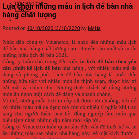
GÓC BÁO CHÍ
Lựa chọn những mẫu in lịch để bàn nhà
LIÊN HỆ
hàng chất lượng
Posted on
10/10/2020
13/10/2020
by
MsHa
Nhắc đến công ty Vinanetco, là nhắc đến những mẫu lịch
để bàn nhà hàng chất lượng cao, chuyên sản xuất và in ấn
những mẫu lịch để bàn 2021.
Công ty luôn chú trọng đến việc
in lịch để bàn theo yêu
cầu ,thiết kế lịch để bàn
nhà hàng , với nhiều mẫu mã đa
dạng và phong phú. Lịch để bàn nhà hàng là nhắc đến
những bữa tiệc với nhiều món ăn thịnh soạn, được bày trí
bắt mắt và chỉnh chu. Những thực khách sẽ dùng những
món ăn ngon một cách dễ dàng và nhanh chóng.
Vì thế, những mẫu lịch in này rất được ưa chuộng, bởi nó
có nhiều mẫu mã đa dạng mà còn có nhiều ý nghĩa khi trao
tặng cho người thân, bạn bè, đồng nghiệp làm món quà
biếu tặng nhân những dịp năm mới sắp tới.
Công ty Vinanetco luôn quan tâm đến vấn đề thiết kế và in
ấn những mẫu sản phẩm nhà hàng này, về mặt kích thước :