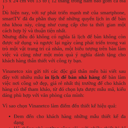
15 x 24 cm với 13 tờ ( 12 tháng trong năm bao gồm cả bìa
)
Dù hiện nay, với sự phát triển mạnh mẽ của smartphone,
smartTV đã đa phần thay thế những quyển lịch in để bàn
nha khoa này, cũng như cung cấp cho ta thời gian một
cách hợp lý và thuận tiện nhất.
Nhưng điều đó không có nghĩa là lịch để bàn không còn
được sử dụng và ngược lại ngày càng phát triển trong vai
trò một vật trang trí cá nhân, một biểu tượng trên bàn làm
việc và cũng như một món quà ý nghĩa dành tặng cho
khách hàng thân thiết với công ty bạn.
Vinanetco xin gửi tới các độc giả thân mến bài viết sau
đây với nhiều mẫu
in lịch để bàn nhà hàng
để bàn làm
việc nơi công sở đẹp, giá rẻ nhất thị trường để cho khách
hàng có thể tham khảo, từ đó chọn lựa được mẫu mã, kiểu
dáng phù hợp với văn phòng của mình:
Vì sao chọn Vinanetco làm điểm đến thiết kế hiệu quả:
Đem đến cho khách hàng những mẫu thiết kế đa
dạng