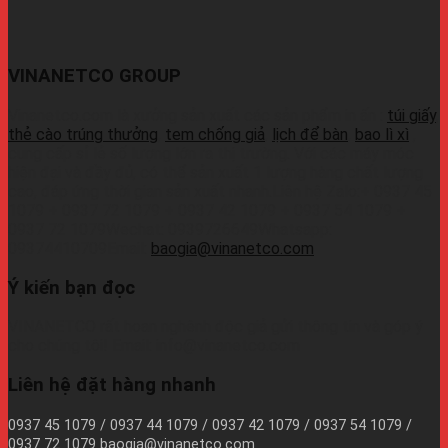
VINANETCO GROUP
Vinanetco.com là xưởng sản xuất các sản phẩm in ấn :
túi giấy
,
thẻ cào trúng thưởng
,
tem chống giả
,
lịch để bàn
,
bao lì xì
,
cung cấp sỉ lẻ số lượng lớn ra thị trường. Với các máy móc
hiện đại và đầy đủ, có thể sản xuất 1 lượng hàng chất lượng
cao, đáp ứng thời gian sản xuất nhanh.Liên hệ Zalo:+ 0937 45
1079 + 0937 72 1079 + 0937 42 1079 + 0937 54 1079 +
0937 72 1079Wechat: 0939726649Whatsapp:
09374410709Email:
baogia@vinanetco.com
Ý kiến bạn đọc
VINANETCO rất hoan nghênh độc giả gửi thông tin và góp ý
cho chúng tôi! Email: info@vinanetco.com
Liên hệ đặt hàng nhanh
0937 45 1079 / 0937 44 1079 / 0937 42 1079 / 0937 54 1079 /
0937 72 1079 baogia@vinanetco.com