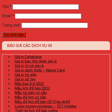
Tên
*
Email
*
Trang web
BÁO GIÁ CÁC DỊCH VỤ IN
Giá in Catalogue
Giá in bao thư ghép giá rẻ
Giá in tờ rơi giá rẻ
Giá in danh thiếp – Name Card
Giá in túi giấy
Giá in sổ tay
Mẫu bao lì xì 2022
Mẫu lịch để bàn 2022
Mẫu túi giấy có sẵn
Mẫu đế lịch có sẵn
Mẫu đế lịch để bàn Gỗ [Cập nhật]
Lucky money envelope – TET Holiday
Thiết kế lịch để bàn online