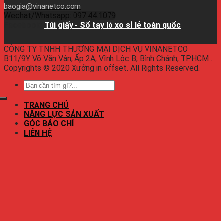
baogia@vinanetco.com
Wechat/Whatsapp: 097.44.1079
Facebook:
Túi giấy - Sổ tay lò xo sỉ lẻ toàn quốc
CÔNG TY TNHH THƯƠNG MẠI DỊCH VỤ VINANETCO
B11/9Y Võ Văn Vân, Ấp 2A, Vĩnh Lộc B, Bình Chánh, TPHCM .
Copyrights © 2020 Xưởng in offset. All Rights Reserved.
TRANG CHỦ
NĂNG LỰC SẢN XUẤT
GÓC BÁO CHÍ
LIÊN HỆ