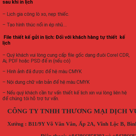
sau khi in lịch
– Lịch gia công lò xo, nẹp thiếc.
– Tạo hình thúc nổi in ép nhũ….
File thiết kế gửi in lịch: Đối với khách hàng tự thiết kế
lịch
– Quý khách vui lòng cung cấp file gốc dạng đuôi Corel CDR,
Ai, PDF hoặc PSD để in (nếu có)
– Hình ảnh đã được để hệ màu CMYK
– Nội dung chữ văn bản để hệ màu CMYK
– Nếu quý khách cần tư vấn thiết kế lịch xin vui lòng liên hệ
để chúng tôi hỗ trợ tư vấn.
CÔNG TY TNHH THƯƠNG MẠI DỊCH V
Xưởng : B11/9Y Võ Văn Vân, Ấp 2A, Vĩnh Lộc B, B
Điện thoại
:
+842866858292 và +8428668