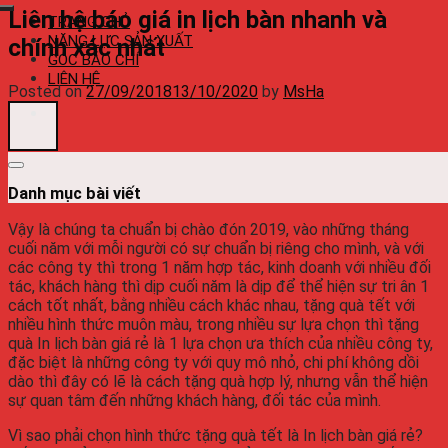
Liên hệ báo giá in lịch bàn nhanh và
TRANG CHỦ
NĂNG LỰC SẢN XUẤT
chính xác nhất
GÓC BÁO CHÍ
LIÊN HỆ
Posted on
27/09/2018
13/10/2020
by
MsHa
Danh mục bài viết
Vậy là chúng ta chuẩn bị chào đón 2019, vào những tháng
cuối năm với mỗi người có sự chuẩn bị riêng cho mình, và với
các công ty thì trong 1 năm hợp tác, kinh doanh với nhiều đối
tác, khách hàng thì dịp cuối năm là dịp để thể hiện sự tri ân 1
cách tốt nhất, bằng nhiều cách khác nhau, tặng quà tết với
nhiều hình thức muôn màu, trong nhiều sự lựa chọn thì tặng
quà In lịch bàn giá rẻ là 1 lựa chọn ưa thích của nhiều công ty,
đặc biệt là những công ty với quy mô nhỏ, chi phí không dồi
dào thì đây có lẽ là cách tặng quà hợp lý, nhưng vẫn thể hiện
sự quan tâm đến những khách hàng, đối tác của mình.
Vì sao phải chọn hình thức tặng quà tết là In lịch bàn giá rẻ?