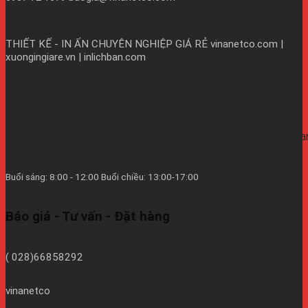
THIẾT KẾ - IN ẤN CHUYÊN NGHIỆP GIÁ RẺ
vinanetco.com |
xuongingiare.vn | inlichban.com
B11/9Y Võ Văn Vân, Ấp 2A, Vĩnh Lộc B, Bình Chánh, TPHCM
https://vinanetco.com/https://xuongingiare.vn/https://inlichb
Từ thứ 2 đến thứ 7
Buổi sáng: 8:00 - 12:00 Buổi chiều: 13:00-17:00
hàng tuần - CN/Lễ Nghĩ.
Báo giá - Tư vấn - Đặt hàng
( 028)66858292
vinanetco