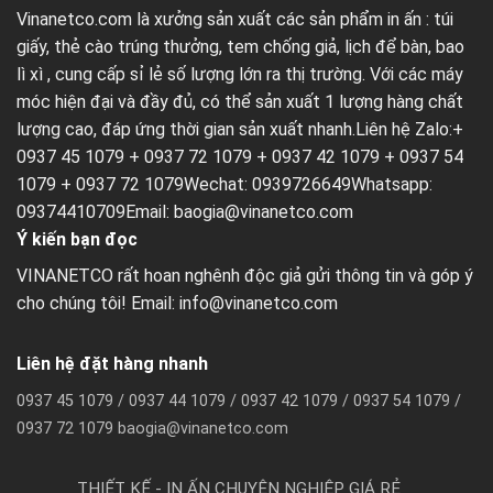
Vinanetco.com là xưởng sản xuất các sản phẩm in ấn :
túi
giấy
,
thẻ cào trúng thưởng
,
tem chống giả
,
lịch để bàn
,
bao
lì xì
, cung cấp sỉ lẻ số lượng lớn ra thị trường. Với các máy
móc hiện đại và đầy đủ, có thể sản xuất 1 lượng hàng chất
lượng cao, đáp ứng thời gian sản xuất nhanh.Liên hệ Zalo:+
0937 45 1079 + 0937 72 1079 + 0937 42 1079 + 0937 54
1079 + 0937 72 1079Wechat: 0939726649Whatsapp:
09374410709Email:
baogia@vinanetco.com
Ý kiến bạn đọc
VINANETCO rất hoan nghênh độc giả gửi thông tin và góp ý
cho chúng tôi! Email: info@vinanetco.com
Liên hệ đặt hàng nhanh
0937 45 1079 / 0937 44 1079 / 0937 42 1079 / 0937 54 1079 /
0937 72 1079 baogia@vinanetco.com
THIẾT KẾ - IN ẤN CHUYÊN NGHIỆP GIÁ RẺ