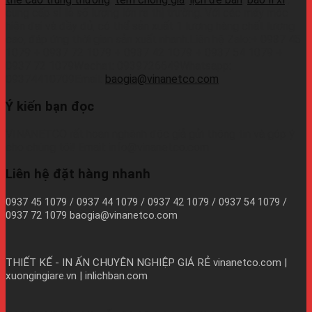
cung cấp sỉ lẻ số lượng lớn ra thị trường. Với các máy móc
hiện đại và đầy đủ, có thể sản xuất 1 lượng hàng chất lượng
cao, đáp ứng thời gian sản xuất nhanh.Liên hệ Zalo:+ 0937 45
1079 + 0937 72 1079 + 0937 42 1079 + 0937 54 1079 +
0937 72 1079Wechat: 0939726649Whatsapp:
09374410709Email:
baogia@vinanetco.com
Ý kiến bạn đọc
VINANETCO rất hoan nghênh độc giả gửi thông tin và góp ý
cho chúng tôi! Email: info@vinanetco.com
Liên hệ đặt hàng nhanh
0937 45 1079 / 0937 44 1079 / 0937 42 1079 / 0937 54 1079 /
0937 72 1079 baogia@vinanetco.com
THIẾT KẾ - IN ẤN CHUYÊN NGHIỆP GIÁ RẺ
vinanetco.com |
xuongingiare.vn | inlichban.com