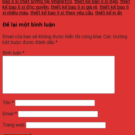
bao lì xì chất lượng tại Vinanetco
,
thiết kế bao lì xì đẹp
,
thiết
kế bao lì xì độc quyền
,
thiết kế bao lì xì giá rẻ
,
thiết kế bao lì
xì nhiều màu
,
thiết kế bao lì xì theo yêu cầu
,
thiết kế in ấn
.
Để lại một bình luận
Email của bạn sẽ không được hiển thị công khai.
Các trường
bắt buộc được đánh dấu
*
Bình luận
*
Tên
*
Email
*
Trang web