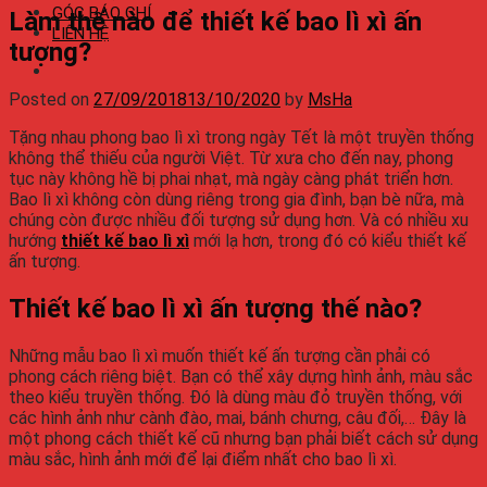
GÓC BÁO CHÍ
Làm thế nào để thiết kế bao lì xì ấn
LIÊN HỆ
tượng?
Posted on
27/09/2018
13/10/2020
by
MsHa
Tặng nhau phong bao lì xì trong ngày Tết là một truyền thống
không thể thiếu của người Việt. Từ xưa cho đến nay, phong
tục này không hề bị phai nhạt, mà ngày càng phát triển hơn.
Bao lì xì không còn dùng riêng trong gia đình, bạn bè nữa, mà
chúng còn được nhiều đối tượng sử dụng hơn. Và có nhiều xu
hướng
thiết kế bao lì xì
mới lạ hơn, trong đó có kiểu thiết kế
ấn tượng.
Thiết kế bao lì xì ấn tượng thế nào?
Những mẫu bao lì xì muốn thiết kế ấn tượng cần phải có
phong cách riêng biệt. Bạn có thể xây dựng hình ảnh, màu sắc
theo kiểu truyền thống. Đó là dùng màu đỏ truyền thống, với
các hình ảnh như cành đào, mai, bánh chưng, câu đối,… Đây là
một phong cách thiết kế cũ nhưng bạn phải biết cách sử dụng
màu sắc, hình ảnh mới để lại điểm nhất cho bao lì xì.