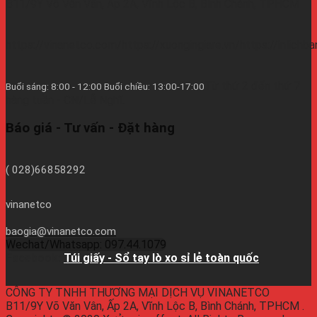
B11/9Y Võ Văn Vân, Ấp 2A, Vĩnh Lộc B, Bình Chánh, TPHCM
https://vinanetco.com/https://xuongingiare.vn/https://inlichb
Từ thứ 2 đến thứ 7
Buổi sáng: 8:00 - 12:00 Buổi chiều: 13:00-17:00
hàng tuần - CN/Lễ Nghĩ.
Báo giá - Tư vấn - Đặt hàng
( 028)66858292
vinanetco
baogia@vinanetco.com
Wechat/Whatsapp: 097.44.1079
Facebook:
Túi giấy - Sổ tay lò xo sỉ lẻ toàn quốc
CÔNG TY TNHH THƯƠNG MẠI DỊCH VỤ VINANETCO
B11/9Y Võ Văn Vân, Ấp 2A, Vĩnh Lộc B, Bình Chánh, TPHCM .