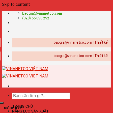
Skip to content
baogia@vinanetco.com
(028) 66 858 292
-
baogia@vinanetco.com | Thiết kế - in ấn
baogia@vinanetco.com | Thiết kế - in ấn
TRANG CHỦ
Thiết kế in ấn
NĂNG LỰC SẢN XUẤT