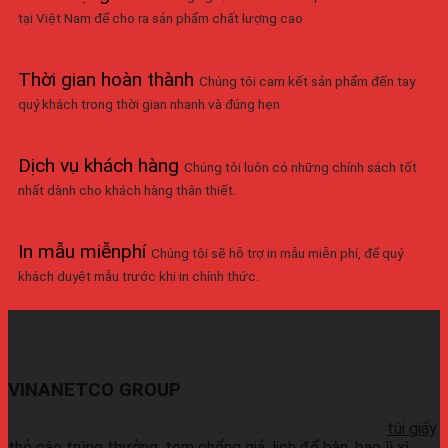
tại Việt Nam để cho ra sản phẩm chất lượng cao
Thời gian hoàn thành
Chúng tôi cam kết sản phẩm đến tay
quý khách trong thời gian nhanh và đúng hẹn
Dịch vụ khách hàng
Chúng tôi luôn có những chính sách tốt
nhất dành cho khách hàng thân thiết.
In mẫu miễnphí
Chúng tôi sẽ hỗ trợ in mẫu miễn phí, để quý
khách duyệt mẫu trước khi in chính thức.
VINANETCO GROUP
Vinanetco.com là xưởng sản xuất các sản phẩm in ấn :
túi giấy
,
thẻ cào trúng thưởng
,
tem chống giả
,
lịch để bàn
,
bao lì xì
,