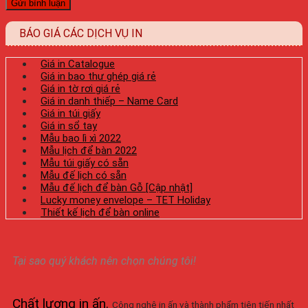
BÁO GIÁ CÁC DỊCH VỤ IN
Giá in Catalogue
Giá in bao thư ghép giá rẻ
Giá in tờ rơi giá rẻ
Giá in danh thiếp – Name Card
Giá in túi giấy
Giá in sổ tay
Mẫu bao lì xì 2022
Mẫu lịch để bàn 2022
Mẫu túi giấy có sẵn
Mẫu đế lịch có sẵn
Mẫu đế lịch để bàn Gỗ [Cập nhật]
Lucky money envelope – TET Holiday
Thiết kế lịch để bàn online
Tại sao quý khách nên chọn chúng tôi!
Chất lượng in ấn
.
Công nghệ in ấn và thành phẩm tiên tiến nhất